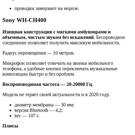
диаметр мембраны — 30 мм;
версия Bluetooth — 4,2;
вес — 107 г.
Плюсы
доступная цена;
есть микрофон;
время автономной работы — до 20-ти часов;
отличное качество связи»
голова не устает.
Минусы
нет системы подавления шума;
звукоизоляция слабовата.
Sony WH-CH500
Современный дизайн, кожаные подушечки с
фиксированным наклоном, прекрасные звуковые
параметры — всё это о беспроводных наушниках Sony
WH-CH500
.