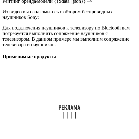
“саундбар” использоваться совместно с Android TV (Can I use
Bluetooth headphones, speakers, and sound bars with Android
TV?)”?
Наушники типа Truly Wireless
Например: WF-
1000XM3
При открытии зарядного чехла и извлечении
из него наушников (левого/правого) они включаются
автоматически, и начинает мигать индикатор. При их
ношении, одновременное нажатие и удерживание
левого и правого сенсорных датчиков в течение
примерно семи секунд приведет к получению голосовой
подсказки
“Сопряжение по Bluetooth (Bluetooth
Pairing)”
с левой стороны, а также переходу наушников
в режим сопряжения.
Тип гарнитуры
Например: Для WI-1000X
При
нажатии и удерживании кнопки
“Питание (Power)”
наушников в течение примерно семи секунд будет
попеременно гореть синим и красным цветом
индикатор, и будут слышна звуковая подсказка
“Сопряжение по Bluetooth (Bluetooth Pairing)”
, после
чего наушники перейдут в режим сопряжения.
Для других моделей гарнитур
При нажатии и
удерживании кнопки
“Питание (Power)”
или