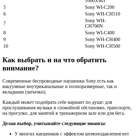
1000XM3
5
Sony WI-C200
6
Sony WH-CH510
Sony WH-
7
CH700N
8
Sony WI-C400
9
Sony WH-CH400
10
Sony WH-CH500
Как выбрать и на что обратить
внимание?
Современные беспроводные наушники Sony есть как
вакуумные внутриканальные и полноразмерные, так и
вкладыши (затычки).
Каждый может подобрать себе вариант по душе: для
прослушивания музыки в спокойной обстановке, транспорте,
на прогулке, для занятий в тренажерном зале или для бега.
Делая выбор, учитывайте следующие нюансы
:
У многих наушников с эффектом шумоподавления нет