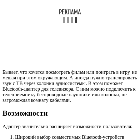
кабеля и не заденет ли его проходящий мимо.
Комфорт для других членов семьи или соседей по
квартире. Шум динамиков не будет никому мешать
отдыхать или заниматься делами.
Простота подключения игровой приставки или
медиацентра. Достаточно вставить в аудиоразъем
компактную коробочку без необходимости укладывать
провода.
Помощь людям с ограниченными возможностями.
Слабослышащие смогут смотреть любимые передачи, не
мешая окружающим громким звуком.