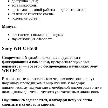
Выполненные в классическом черном цвете они станут
надежным проводником в мир музыки, благодаря
динамическому излучателю с мембраной диаметром 30 мм и
подхоядщим для человеческого уха частотным диапазоном.
Наушники складываются, благодаря чему их легко
спрятать в сумку или карман
.
Благодаря используемой технологии NFC устройство легко
сочетается с другими.
время работы аккумулятора — до 20 часов;
частота — 20-20000 Гц;
вес — 140 г;
радиус беспроводной связи — 10 м.
Плюсы
оголовье регулируется;
хорошая звукоизоляция;
быстро заряжаются.
Минусы
нет системы шумоподавления;
хрупкая конструкция,