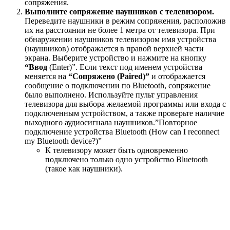
Бывает, что хочется посмотреть фильм или поиграть в игру, не
мешая при этом окружающим. А иногда нужно транслировать
звук с ТВ через колонки аудиосистемы. В этом поможет
Bluetooth-адаптер для телевизора. С ним можно подключить к
телеприемнику беспроводные наушники или колонки, не
загромождая комнату кабелями.
Возможности
Адаптер значительно расширяет возможности пользователя:
Широкий выбор совместимых Bluetooth-устройств.
Гарнитуры, мобильные колонки, hi-fi наушники, другие
гаджеты, поддерживающие беспроводной стандарт
связи, смогут подключиться к адаптеру.
Качество воспроизведения. Звучание больше не будет
зависеть от мощности динамиков телевизора,
посторонних звуков и акустических качеств самой
комнаты.
Удобство для пользователя за счет отсутствия проводов.
Можно принять наиболее удобную позу для просмотра
фильма или для игры, не переживая, хватит ли длины