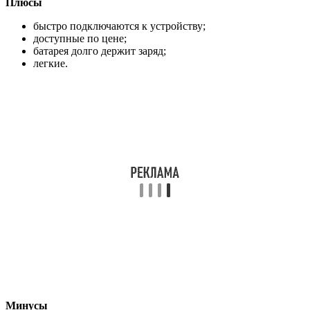
Плюсы
быстро подключаются к устройству;
доступные по цене;
батарея долго держит заряд;
легкие.
Минусы
проводки замерзают на морозе.
Sony WH-CH400
Изящная конструкция с мягкими амбушюрами и
объемным, чистым звуком без искажений
. Беспроводное
соединение позволяет получить максимум мобильности.
Радиус перемещения — 10 метров.
Микрофон позволяет отвечать на звонки мобильного
телефона, а удобные кнопки переключать музыкальные
композиции быстро и без проблем.
Воспроизводимая частота — 20-20000 Гц
.
Модель не теряет своей актуальности и в 2020 году.