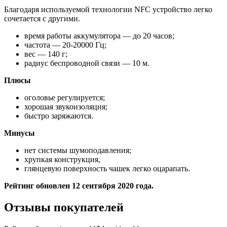
глянцевую поверхность чашек легко оцарапать.
Рейтинг обновлен 12 сентября 2020 года.
Отзывы покупателей
Рейтинг бренда/модели
{{$data | json}} –>
Из видео вы ознакомитесь с обзором беспроводных
наушников Sony:
Для подключения наушников к телевизору по Bluetooth вам
потребуется выполнить сопряжение наушников с
телевизором. В данном примере мы выполним сопряжение
телевизора и наушников.
Применимые продукты
Телевизоры, подключаемые к аудиоустройствам по Bluetooth,
ограничены моделями устройств Android TV™ с поддержкой
профиля A2DP. Информация о моделях Android TV,
поддерживающих профиль A2DP, и поддерживаемых
наушниках представлена в следующей статье.”Могут ли
Bluetooth-наушники, колонки и акустические системы