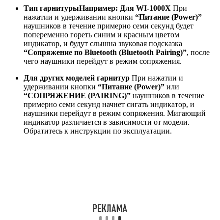
покупки или изменения настроек наушников при включении
наушников они автоматически перейдут в режим сопряжения.
ПРИМЕЧАНИЕ:
Описанная ниже процедура содержит
пример со снимками экрана Android™ 8.0. Экранные меню
различаются в зависимости от операционной системы
Android. Более подробная информация представлена в
справочном руководстве (веб-инструкции).
Переведите телевизор в режим сопряжения.
Нажмите
на кнопку
“ДОМОЙ (HOME)”
на пульте управления,
выберите
“Настройки (Settings)”
―
“Настройки
Bluetooth (Bluetooth setting)”
―
“Добавить устройство
(Add device)”
, а затем нажмите на
“ВВОД
(ENTER)”. В
результате телевизор будет переведен в режим
сопряжения.
Выполните сопряжение наушников с телевизором.
Переведите наушники в режим сопряжения, расположив
их на расстоянии не более 1 метра от телевизора. При
обнаружении наушников телевизором имя устройства
(наушников) отображается в правой верхней части
экрана. Выберите устройство и нажмите на кнопку
“Ввод
(Enter)”. Если текст под именем устройства
меняется на
“Сопряжено (Paired)”
и отображается
сообщение о подключении по Bluetooth, сопряжение