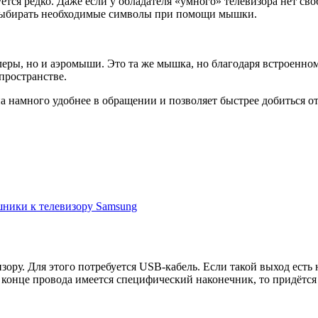
ется редко. Даже если у обладателя «умного» телевизора нет св
и выбирать необходимые символы при помощи мышки.
еры, но и аэромыши. Это та же мышка, но благодаря встроенном
пространстве.
а намного удобнее в обращении и позволяет быстрее добиться от
ники к телевизору Samsung
зору. Для этого потребуется USB-кабель. Если такой выход есть
 конце провода имеется специфический наконечник, то придётся