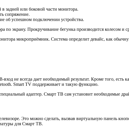
 в задней или боковой части монитора.
ть сопряжение.
ние об успешном подключении устройства.
а по экрану. Прокручивание бегунка производится колесом и ср
 монитора микроприёмник. Система определит девайс, как обычн
ход не всегда дает необходимый результат. Кроме того, есть к
tooth. Smart TV поддерживает и такую функцию.
специальный адаптер. Смарт ТВ сам установит необходимые др
телевизоре. Это можно сделать, вызвав виртуальную панель кно
иатуры для Смарт ТВ.