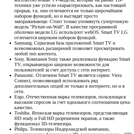
техники уже успели охарактеризовать, как настоящий
прорыв, т.к. они отличаются не только широчайшим
набором функций, но и выглядят просто
завораживающе. Стоит только упомянуть супертонкую
модель “Picture-on-Wall”. В качестве программной
оболочки модели LG используют webOS. Smart TV LG
отличается широким набором функций.
Samsung. Серьезная база приложений Smart TV и
всевозможных расширений позволяет просматривать
любой тип контента.
Sony. Компания Sony также реализовала функцию Smart
TV, открывающую широкие возможности для
пользователей за счет доступа с сети интернет.
Panasonic. Отличием Smart TV является сервис Viera
Connect, позволяющий использовать ряд
дополнительных опций не только в интернете, но и в
сети.
Ergo. Отечественная марка телевизоров, пользующася
высоким спросом за счет идеального соотношения цена-
качество.
Toshiba. Японская марка телевизоров, представляющая
HD ready и Full HD разрешения экранов, а также
функционал 3D-телевизора.
Philips. Телевизоры Нидерландской компании,