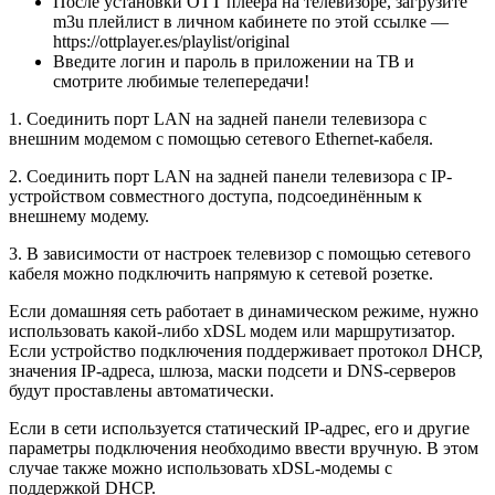
После установки ОТТ плеера на телевизоре, загрузите
m3u плейлист в личном кабинете по этой ссылке —
https://ottplayer.es/playlist/original
Введите логин и пароль в приложении на ТВ и
смотрите любимые телепередачи!
1. Соединить порт LAN на задней панели телевизора с
внешним модемом с помощью сетевого Ethernet-кабеля.
2. Соединить порт LAN на задней панели телевизора с IP-
устройством совместного доступа, подсоединённым к
внешнему модему.
3. В зависимости от настроек телевизор с помощью сетевого
кабеля можно подключить напрямую к сетевой розетке.
Если домашняя сеть работает в динамическом режиме, нужно
использовать какой-либо xDSL модем или маршрутизатор.
Если устройство подключения поддерживает протокол DHCP,
значения IP-адреса, шлюза, маски подсети и DNS-серверов
будут проставлены автоматически.
Если в сети используется статический IP-адрес, его и другие
параметры подключения необходимо ввести вручную. В этом
случае также можно использовать xDSL-модемы с
поддержкой DHCP.