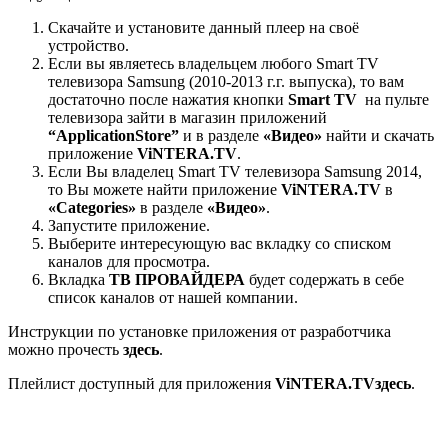
Скачайте и установите данный плеер на своё
устройство.
Если вы являетесь владельцем любого Smart TV
телевизора Samsung (2010-2013 г.г. выпуска), то вам
достаточно после нажатия кнопки
Smart TV
на пульте
телевизора зайти в магазин приложений
“ApplicationStore”
и в разделе
«Видео»
найти и скачать
приложение
ViNTERA.TV
.
Если Вы владелец Smart TV телевизора Samsung 2014,
то Вы можете найти приложение
ViNTERA.TV
в
«Сategories»
в разделе
«Видео»
.
Запустите приложение.
Выберите интересующую вас вкладку со списком
каналов для просмотра.
Вкладка
ТВ ПРОВАЙДЕРА
будет содержать в себе
список каналов от нашей компании.
Инструкции по установке приложения от разработчика
можно прочесть
здесь
.
Плейлист доступный для приложения
ViNTERA.TV
здесь
.