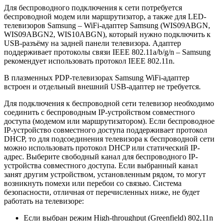
Для беспроводного подключения к сети потребуется
беспроводной модем или маршрутизатор, а также для LED-
телевизоров Samsung – WiFi-адаптер Samsung (WIS09ABGN,
WIS09ABGN2, WIS10ABGN), который нужно подключить к
USB-разъёму на задней панели телевизора. Адаптер
поддерживает протоколы связи IEEE 802.11a/b/g/n – Samsung
рекомендует использовать протокол IEEE 802.11n.
В плазменных PDP-телевизорах Samsung WiFi-адаптер
встроен и отдельный внешний USB-адаптер не требуется.
Для подключения к беспроводной сети телевизор необходимо
соединить с беспроводным IP-устройством совместного
доступа (модемом или маршрутизатором). Если беспроводное
IP-устройство совместного доступа поддерживает протокол
DHCP
, то для подсоединения телевизора к беспроводной сети
можно использовать протокол
DHCP
или статический IP-
адрес. Выберите свободный канал для беспроводного IP-
устройства совместного доступа. Если выбранный канал
занят другим устройством, установленным рядом, то могут
возникнуть помехи или перебои со связью. Система
безопасности, отличная от перечисленных ниже, не будет
работать на телевизоре:
Если выбран режим High-throughput (Greenfield) 802,11n