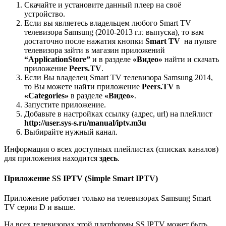
Скачайте и установите данный плеер на своё
устройство.
Если вы являетесь владельцем любого Smart TV
телевизора Samsung (2010-2013 г.г. выпуска), то вам
достаточно после нажатия кнопки
Smart TV
на пульте
телевизора зайти в магазин приложений
“ApplicationStore”
и в разделе
«Видео»
найти и скачать
приложение
Peers.TV
.
Если Вы владелец Smart TV телевизора Samsung 2014,
то Вы можете найти приложение
Peers.TV
в
«Сategories»
в разделе
«Видео»
.
Запустите приложение.
Добавьте в настройках ссылку (адрес, url) на плейлист
http://user.sys-s.ru/manual/iptv.m3u
Выбирайте нужный канал.
Информация о всех доступных плейлистах (списках каналов)
для приложения
находится
здесь
.
Приложение SS IPTV (Simple Smart IPTV)
Приложение работает только на телевизорах Samsung Smart
TV серии D и выше.
На всех телевизорах этой платформы SS IPTV может быть