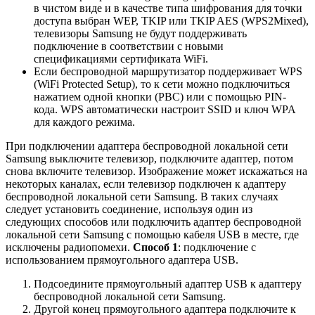
в чистом виде и в качестве типа шифрования для точки
доступа выбран WEP, TKIP или TKIP AES (WPS2Mixed),
телевизоры Samsung не будут поддерживать
подключение в соответствии с новыми
спецификациями сертификата WiFi.
Если беспроводной маршрутизатор поддерживает WPS
(WiFi Protected Setup), то к сети можно подключиться
нажатием одной кнопки (PBC) или с помощью
PIN
-
кода. WPS автоматически настроит SSID и ключ WPA
для каждого режима.
При подключении адаптера беспроводной локальной сети
Samsung выключите телевизор, подключите адаптер, потом
снова включите телевизор. Изображение может искажаться на
некоторых каналах, если телевизор подключен к адаптеру
беспроводной локальной сети Samsung. В таких случаях
следует установить соединение, используя один из
следующих способов или подключить адаптер беспроводной
локальной сети Samsung с помощью кабеля USB в месте, где
исключены радиопомехи.
Способ 1
: подключение с
использованием прямоугольного адаптера USB.
Подсоедините прямоугольный адаптер USB к адаптеру
беспроводной локальной сети Samsung.
Другой конец прямоугольного адаптера подключите к