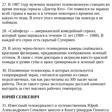
27. В 1987 году мужчина захватил телевизионную станцию во
время эпизода сериала «Доктор Кто». Он появился на экранах
всей страны в маске и в течение некоторого времени нес
какую-то чушь. В итоге этого незнакомца так никогда и не
поймали.
28. «Сайнфелд» — американский комедийный сериал,
который транслировался в течение 11 лет (1989 — 1988). В
каждой его серии есть скрытый Супермен.
29. В эпоху черно-белого телевидения камеры снабжались
красными фильтрами, придававшими изображению зеленый
оттенок. В связи с этим дикторам и актрисам вместо красной
помады и румян губы и щеки гримировали в зеленый цвет.
30. Плазменные телевизоры, в которых используется
газоразрядный экран, считаются одними из самых
недолговечных, так как рассчитаны на 300 тысяч часов
работы. После такого срока эксплуатации дисплей начинает
выгорать за счет высоких рабочих температур.
ЮРИЙ СЕНКЕВИЧ
31. Известный тележурналист и путешественник Юрий
Александрович Сенкевич занесен в Книгу рекордов Гиннесса