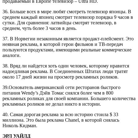
продаваемый в Европе телевизор – Ultra HD.
36. Больше всех в мире любят смотреть телевизор японцы. В
среднем каждый японец смотрит телевизор порядка 9 часов в
сутки. Для сравнения: латвийцы смотрят телевизор, в
среднем, чуть более 3 часов в день.
37. В Норвегии незаконным является продакт-плейсмент. Это
неявная реклама, в которой герои фильмов и ТВ-передач
пользуются продуктами, имеющими реальные коммерческие
аналоги.
38. Вряд ли найдется хоть один человек, которому нравится
надоедливая реклама. В Соединенных Штатах люди тратят
около 17 дней жизни на просмотр рекламных роликов.
39.Основатель американской сети ресторанов быстрого
питания Wendy’s Дэйв Томас снялся более чем в 800
рекламных роликах для своей компании. Большего количества
рекламных роликов не делал никто в истории.
40. Самая дорогая реклама за всю историю стоила $ 33
миллиона. Это была реклама Chanel, в которой снялась
Николь Кидман.
ЭРЛ УАЙЛД