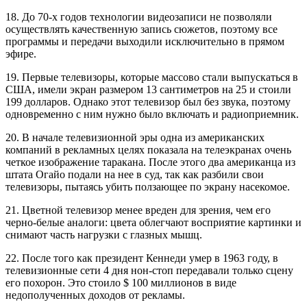
18. До 70-х годов технологии видеозаписи не позволяли
осуществлять качественную запись сюжетов, поэтому все
программы и передачи выходили исключительно в прямом
эфире.
19. Первые телевизоры, которые массово стали выпускаться в
США, имели экран размером 13 сантиметров на 25 и стоили
199 долларов. Однако этот телевизор был без звука, поэтому
одновременно с ним нужно было включать и радиоприемник.
20. В начале телевизионной эры одна из американских
компаний в рекламных целях показала на телеэкранах очень
четкое изображение таракана. После этого два американца из
штата Огайо подали на нее в суд, так как разбили свои
телевизоры, пытаясь убить ползающее по экрану насекомое.
21. Цветной телевизор менее вреден для зрения, чем его
черно-белые аналоги: цвета облегчают восприятие картинки и
снимают часть нагрузки с глазных мышц.
22. После того как президент Кеннеди умер в 1963 году, в
телевизионные сети 4 дня нон-стоп передавали только сцену
его похорон. Это стоило $ 100 миллионов в виде
недополученных доходов от рекламы.