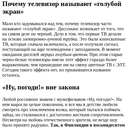
Почему телевизор называют «голубой
экран»
Мало кто задумывался над тем, почему телевизор часто
называют «голубой экран». Диссонанс возникает от того, что
на самом деле он черный. Дело в том, что первые ТВ делали
на основе
электронно-лучевой трубки
. Это были кинескопные
ТВ, которые сначала включались, а после получали сигнал,
поступающий на заре телевидения с запозданием. В момент
ожидания дисплей
мерцал голубым цветом
. При этом старые
черно-белые телевизоры имели этот эффект гораздо более
выраженным, чем пришедшие им на смену цветные ТВ с ЭЛТ.
Сегодня такого эффекта нет, но прижившееся название
осталось.
«Ну, погоди!» вне закона
Любой россиянин знаком с мультфильмом «Ну, погоди!». На
нем выросли целые поколения, и все мы в детстве любили
смотреть про злоключения волка, который пытался поймать
зайца, но сталкивался с достаточно жестким сопротивлением.
Несмотря на любовь отечественного зрителя, не везде шоу
было принято радушно.
Так, в Финляндии в восьмидесятом