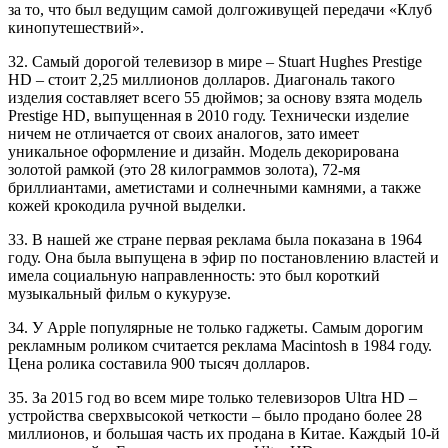
за то, что был ведущим самой долгоживущей передачи «Клуб
кинопутешествий».
32. Самый дорогой телевизор в мире – Stuart Hughes Prestige
HD – стоит 2,25 миллионов долларов. Диагональ такого
изделия составляет всего 55 дюймов; за основу взята модель
Prestige HD, выпущенная в 2010 году. Технически изделие
ничем не отличается от своих аналогов, зато имеет
уникальное оформление и дизайн. Модель декорирована
золотой рамкой (это 28 килограммов золота), 72-мя
бриллиантами, аметистами и солнечными камнями, а также
кожей крокодила ручной выделки.
33. В нашей же стране первая реклама была показана в 1964
году. Она была выпущена в эфир по постановлению властей и
имела социальную направленность: это был короткий
музыкальный фильм о кукурузе.
34. У Apple популярные не только гаджеты. Самым дорогим
рекламным роликом считается реклама Macintosh в 1984 году.
Цена ролика составила 900 тысяч долларов.
35. За 2015 год во всем мире только телевизоров Ultra HD –
устройства сверхвысокой четкости – было продано более 28
миллионов, и большая часть их продана в Китае. Каждый 10-й