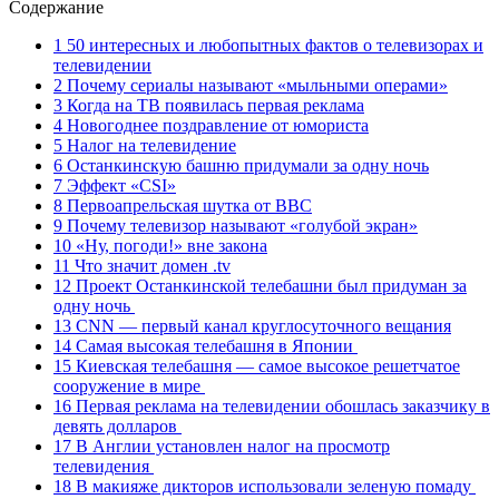
Содержание
1 ​50 интересных и любопытных фактов о телевизорах и
телевидении
2 Почему сериалы называют «мыльными операми»
3 Когда на ТВ появилась первая реклама
4 Новогоднее поздравление от юмориста
5 Налог на телевидение
6 Останкинскую башню придумали за одну ночь
7 Эффект «CSI»
8 Первоапрельская шутка от BBC
9 Почему телевизор называют «голубой экран»
10 «Ну, погоди!» вне закона
11 Что значит домен .tv
12 Проект Останкинской телебашни был придуман за
одну ночь
13 СNN — первый канал круглосуточного вещания
14 Самая высокая телебашня в Японии
15 Киевская телебашня — самое высокое решетчатое
сооружение в мире
16 Первая реклама на телевидении обошлась заказчику в
девять долларов
17 В Англии установлен налог на просмотр
телевидения
18 В макияже дикторов использовали зеленую помаду