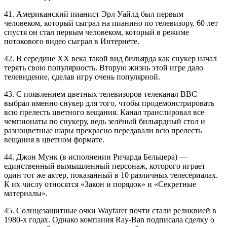
41. Американский пианист Эрл Уайлд был первым
человеком, который сыграл на пианино по телевизору. 60 лет
спустя он стал первым человеком, который в режиме
потокового видео сыграл в Интернете.
42. В середине XX века такой вид бильярда как снукер начал
терять свою популярность. Вторую жизнь этой игре дало
телевидение, сделав игру очень популярной.
43. С появлением цветных телевизоров телеканал BBC
выбрал именно снукер для того, чтобы продемонстрировать
всю прелесть цветного вещания. Канал транслировал все
чемпионаты по снукеру, ведь зелёный бильярдный стол и
разноцветные шары прекрасно передавали всю прелесть
вещания в цветном формате.
44. Джон Мунк (в исполнении Ричарда Бельцера) —
единственный вымышленный персонаж, которого играет
один тот же актер, показанный в 10 различных телесериалах.
К их числу относятся «Закон и порядок» и «Секретные
материалы».
45. Солнцезащитные очки Wayfarer почти стали реликвией в
1980-х годах. Однако компания Ray-Ban подписала сделку о