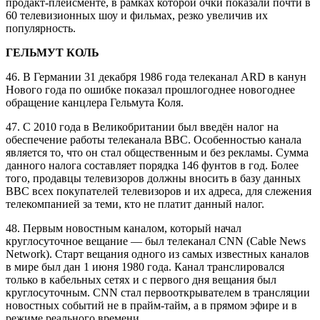
продакт-плейсменте, в рамках которой очки показали почти в
60 телевизионных шоу и фильмах, резко увеличив их
популярность.
ГЕЛЬМУТ КОЛЬ
46. В Германии 31 декабря 1986 года телеканал ARD в канун
Нового года по ошибке показал прошлогоднее новогоднее
обращение канцлера Гельмута Коля.
47. С 2010 года в Великобритании был введён налог на
обеспечение работы телеканала BBC. Особенностью канала
является то, что он стал общественным и без рекламы. Сумма
данного налога составляет порядка 146 фунтов в год. Более
того, продавцы телевизоров должны вносить в базу данных
BBC всех покупателей телевизоров и их адреса, для слежения
телекомпанией за теми, кто не платит данный налог.
48. Первым новостным каналом, который начал
круглосуточное вещание — был телеканал CNN (Cable News
Network). Старт вещания одного из самых известных каналов
в мире был дан 1 июня 1980 года. Канал транслировался
только в кабельных сетях и с первого дня вещания был
круглосуточным. CNN стал первооткрывателем в трансляции
новостных событий не в прайм-тайм, а в прямом эфире и в
режиме реального времени.