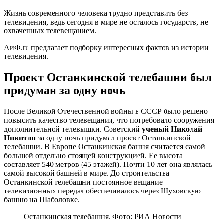
Жизнь современного человека трудно представить без
телевидения, ведь сегодня в мире не осталось государств, не
охваченных телевещанием.
АиФ.ru предлагает подборку интересных фактов из истории
телевидения.
Проект Останкинской телебашни был
придуман за одну ночь
После Великой Отечественной войны в СССР было решено
повысить качество телевещания, что потребовало сооружения
дополнительной телевышки. Советский
ученый Николай
Никитин
за одну ночь придумал проект Останкинской
телебашни. В Европе Останкинская башня считается самой
большой отдельно стоящей конструкцией. Ее высота
составляет 540 метров (45 этажей). Почти 10 лет она являлась
самой высокой башней в мире. До строительства
Останкинской телебашни постоянное вещание
телевизионных передач обеспечивалось через Шуховскую
башню на Шаболовке.
Останкинская телебашня. Фото: РИА Новости