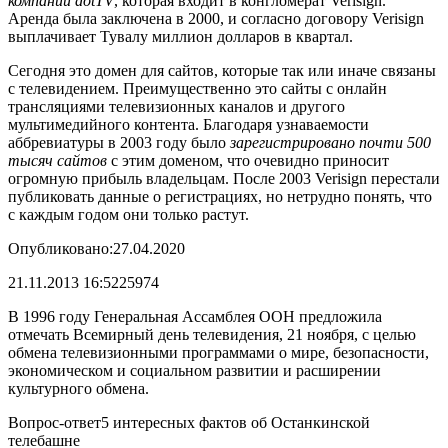
компании
dotTV
, которая входит в конгломерат Verisign.
Аренда была заключена в 2000, и согласно договору Verisign
выплачивает Тувалу миллион долларов в квартал.
Сегодня это домен для сайтов, которые так или иначе связаны
с телевидением. Преимущественно это сайты с онлайн
трансляциями телевизионных каналов и другого
мультимедийного контента. Благодаря узнаваемости
аббревиатуры в 2003 году было
зарегистрировано почти 500
тысяч сайтов
с этим доменом, что очевидно приносит
огромную прибыль владельцам. После 2003 Verisign перестали
публиковать данные о регистрациях, но нетрудно понять, что
с каждым годом они только растут.
Опубликовано:27.04.2020
21.11.2013 16:52
25974
В 1996 году Генеральная Ассамблея ООН предложила
отмечать Всемирный день телевидения, 21 ноября, с целью
обмена телевизионными программами о мире, безопасности,
экономическом и социальном развитии и расширении
культурного обмена.
Вопрос-ответ
5 интересных фактов об Останкинской
телебашне