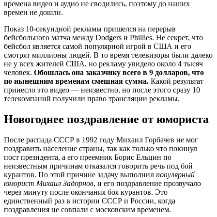
времена видео и аудио не сводились, поэтому до наших
времен не дошли.
Показ 10-секундной рекламы пришелся на перерыв
бейсбольного матча между Dodgers и Phillies. Не секрет, что
бейсбол является самой популярной игрой в США и его
смотрят миллионы людей. В то время телевизоры были далеко
не у всех жителей США, но рекламу увидело около 4 тысяч
человек.
Обошлась она заказчику всего в 9 долларов, что
по нынешним временам смешная сумма.
Какой результат
принесло это видео — неизвестно, но после этого сразу 10
телекомпаний получили право трансляции рекламы.
Новогоднее поздравление от юмориста
После распада СССР в 1992 году Михаил Горбачев не мог
поздравить население страны, так как только что покинул
пост президента, а его преемник Борис Ельцин по
неизвестным причинам отказался говорить речь под бой
курантов. По этой причине задачу выполнил
популярный
юморист Михаил Задорнов
, и его поздравление прозвучало
через минуту после окончания боя курантов. Это
единственный раз в истории СССР и России, когда
поздравления не совпали с московским временем.