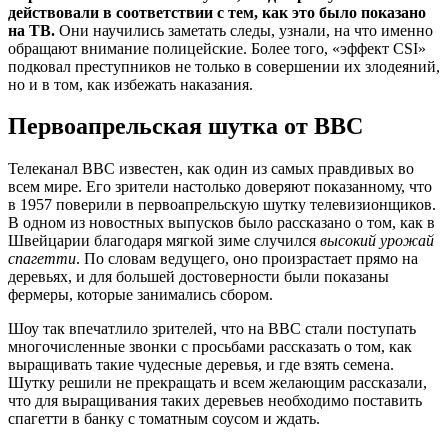
действовали в соответствии с тем, как это было показано
на ТВ.
Они научились заметать следы, узнали, на что именно
обращают внимание полицейские. Более того, «эффект CSI»
подковал преступников не только в совершении их злодеяний,
но и в том, как избежать наказания.
Первоапрельская шутка от BBC
Телеканал BBC известен, как один из самых правдивых во
всем мире. Его зрители настолько доверяют показанному, что
в 1957 поверили в первоапрельскую шутку телевизионщиков.
В одном из новостных выпусков было рассказано о том, как в
Швейцарии благодаря мягкой зиме случился
высокий урожай
спагетти
. По словам ведущего, оно произрастает прямо на
деревьях, и для большей достоверности были показаны
фермеры, которые занимались сбором.
Шоу так впечатлило зрителей, что на BBC стали поступать
многочисленные звонки с просьбами рассказать о том, как
выращивать такие чудесные деревья, и где взять семена.
Шутку решили не прекращать и всем желающим рассказали,
что для выращивания таких деревьев необходимо поставить
спагетти в банку с томатным соусом и ждать.