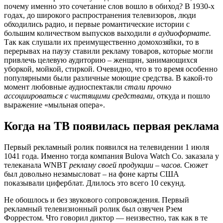
почему именно это сочетание слов вошло в обиход? В 1930-х
годах, до широкого распространения телевизоров, люди
обходились радио, и первые романтические истории с
большим количеством выпусков выходили
в аудиоформате.
Так как слушали их преимущественно домохозяйки, то в
перерывах на паузу ставили рекламу товаров, которые могли
привлечь целевую аудиторию – женщин, занимающихся
уборкой, мойкой, стиркой. Очевидно, что в то время особенно
популярными были различные моющие средства. В какой-то
момент любовные аудиоспектакли
стали прочно
ассоциироваться с чистящими средствами
, откуда и пошло
выражение «мыльная опера».
Когда на ТВ появилась первая реклама
Первый рекламный ролик появился на телевидении 1 июля
1041 года. Именно тогда компания Bulova Watch Co. заказала у
телеканала WNBT
рекламу своей продукции – часов.
Сюжет
был довольно незамысловат – на фоне карты США
показывали циферблат. Длилось это всего 10 секунд.
Не обошлось и без звукового сопровождения. Первый
рекламный телевизионный ролик был озвучен Рэем
Форрестом. Что говорил диктор — неизвестно, так как в те