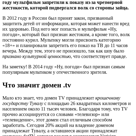
году мультфильм запретили к показу из-за чрезмерной
жестокости, которой подвергался волк со стороны зайца.
В 2012 году в России был принят закон, призванный
защитить детей от информации, которая может нанести вред
их здоровью. Под него мог попасть и мультфильм «Ну,
погоди», который был признан жестоким, а кроме того, волк
постоянно курил. Мультику могли присвоить категорию
«18+» и планировали запретить его показ на ТВ до 11 часов
вечера. Между тем, этого не произошло, так как шоу было
признано культурной ценностью
, что соответствует правде.
На заметку! В 2014 году «Ну, погоди» был признан самым
популярным мультиком у отечественного зрителя.
Что значит домен .tv
Мало кто знает, что домен TV принадлежит
крошечному
государству Тувалу
с площадью 26 квадратных километров и
населением около 11 тысяч человек. Благодаря тому, что TV
прочно ассоциируется со словами «телевизор» или
«телевидение», этот домен стал отличным способом
заработать. Сегодня 20% акций на владение доменом
принадлежат Тувалу, а оставшиеся акции принадлежат