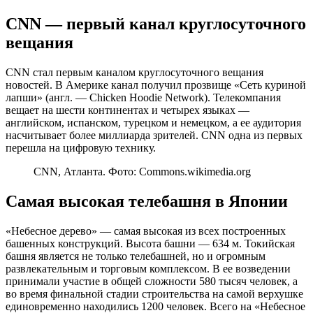
СNN — первый канал круглосуточного
вещания
СNN стал первым каналом круглосуточного вещания
новостей. В Америке канал получил прозвище «Сеть куриной
лапши» (англ. — Chicken Hoodie Network). Телекомпания
вещает на шести континентах и четырех языках —
английском, испанском, турецком и немецком, а ее аудитория
насчитывает более миллиарда зрителей. СNN одна из первых
перешла на цифровую технику.
CNN, Атланта. Фото: Commons.wikimedia.org
Самая высокая телебашня в Японии
«Небесное дерево» — самая высокая из всех построенных
башенных конструкций. Высота башни — 634 м. Токийская
башня является не только телебашней, но и огромным
развлекательным и торговым комплексом. В ее возведении
принимали участие в общей сложности 580 тысяч человек, а
во время финальной стадии строительства на самой верхушке
единовременно находились 1200 человек. Всего на «Небесное