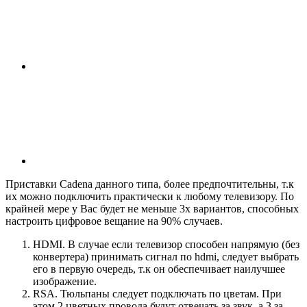
Приставки Cadena данного типа, более предпочтительны, т.к
их можно подключить практически к любому телевизору. По
крайней мере у Вас будет не меньше 3х вариантов, способных
настроить цифровое вещание на 90% случаев.
HDMI. В случае если телевизор способен напрямую (без
конвертера) принимать сигнал по hdmi, следует выбрать
его в первую очередь, т.к он обеспечивает наилучшее
изображение.
RSA. Тюльпаны следует подключать по цветам. При
этом 2 цветных провода будут отвечать за звук, а 3 за