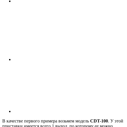
В качестве первого примера возьмем модель
CDT-100
. У этой
приставки имеется всего 1 выход, по которому ее можно