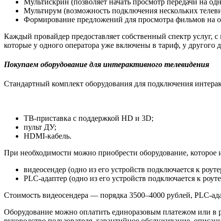
Мультискрин (позволяет начать просмотр передачи на од
Мультирум (возможность подключения нескольких телеви
Формирование предложений для просмотра фильмов на ос
Каждый провайдер предоставляет собственный спектр услуг, с
которые у одного оператора уже включены в тариф, у другого 
Покупаем оборудование для интерактивного телевидения
Стандартный комплект оборудования для подключения интерак
ТВ-приставка с поддержкой HD и 3D;
пульт ДУ;
HDMI-кабель.
При необходимости можно приобрести оборудование, которое из
видеосендер (одно из его устройств подключается к роут
PLC-адаптер (одно из его устройств подключается к роут
Стоимость видеосендера — порядка 3500–4000 рублей, PLC-ад
Оборудование можно оплатить единоразовым платежом или в рас
руководство пользователя, гарантийное обслуживание, описан