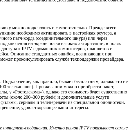
ставку можно подключить и самостоятельно. Прежде всего
ункцию необходимо активировать в настройках роутера, а
ычного патч-корда (соединительного шнура) или через
 подключения на экране появится окно авторизации, в полях
ь доступа к IPTV с домашних компьютеров, планшетов и
рфейса. Описание стандартных ошибок, возникающих при
 может проконсультировать служба техподдержки провайдера.
. Подключение, как правило, бывает бесплатным, однако это не
 100 телеканалов). При желании можно приобрести пакет,
лы, у «Ростелекома»), однако его стоимость будет существенно
кеты (около 200–300 рублей) и дополнительные услуги
 фильмы, сериалы и телепередачи из специальной библиотеки.
я решение, удовлетворяющее ваши интересы.
зе интернет-соединения. Именно рынок IPTV показывает самые