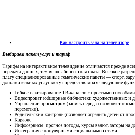
Как настроить зала на телевизоре
Выбираем пакет услуг и тариф
Тарифы на интерактивное телевидение отличаются прежде всего
передачи данных, тем выше абонентская плата. Высокое разр
плату специализированные тематические пакеты — спорт, зару
дополнительных услуг могут предоставляться следующие функ
Гибкое пакетирование ТВ-каналов с простыми способами
Видеопрокат (обширные библиотеки художественных и д
Управление просмотром (запись передач позволяет посм
перемотки).
Родительский контроль (позволяет оградить детей от пр
Караоке.
Инфосервисы: прогноз погоды, курсы валют, заторы на д
Интеграция с популярными социальными сетями.