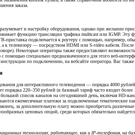
шения заказа.
разумевает и настройку оборудования, однако при желании при
рживает функцию трансляции трафика multicast или IGMP. Эту ф
м ТВ-приставка подключается к роутеру с помощью, например, об
, а к телевизору — посредством HDMI или S-video кабеля. После
оговоре). Некоторые операторы также предоставляют возможност
зер с помощью специально предназначенного для этого веб-инте
 инструкции по подключению, на вебсайте оператора. Вас также
я
дования для интерактивного телевидения — порядка 4000 рублей
ет порядка 220–350 рублей (в базовый тариф часто входит более
 большой список каналов на сегодняшний день, включая HD-кана
еваются ежемесячные платежи за подключенные тематические па
аконец, за дополнительную плату можно приобретать различные
нообразных ценовых опций, среди которых обязательно найдетс
кационных технологиях, работающее, как и IP-телефония, на ба