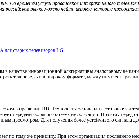
ним. Со временем услуги провайдеров интерактивного телевиден
на российском рынке можно найти игроков, которые предостав
A для старых телевизоров LG
м в качестве инновационной альтернативы аналоговому вещанию
треть телепередачи в широком формате, между ними есть разниц
соком разрешении HD. Технология основана на отправке зрител
ребует передачи большого объема информации. Поэтому перед от
нным просмотром. Для получения более устойчивого сигнала даж
ет по тому же принципу. При этом организация последнего неск