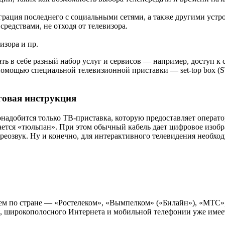
грация последнего с социальными сетями, а также другими устр
редствами, не отходя от телевизора.
изора и пр.
ь в себе разный набор услуг и сервисов — например, доступ к 
помощью специальной телевизионной приставки — set-top box (
говая инструкция
надобится только ТВ-приставка, которую предоставляет операто
ется «тюльпан». При этом обычный кабель дает цифровое изобра
реозвук. Ну и конечно, для интерактивного телевидения необх
м по стране — «Ростелеком», «Вымпелком» («Билайн»), «МТС»
, широкополосного Интернета и мобильной телефонии уже имеет