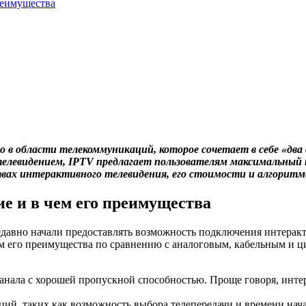
реимущества
о в области телекоммуникаций, которое сочетает в себе «дв
телевидением, IPTV предлагает пользователям максимальный
твах интерактивного телевидения, его стоимости и алгоритм
е и в чем его преимущества
авно начали предоставлять возможность подключения интеракт
 чем его преимущества по сравнению с аналоговым, кабельным и
анала с хорошей пропускной способностью. Проще говоря, инте
й, таких как возможность выбора телепередачи и времени начал