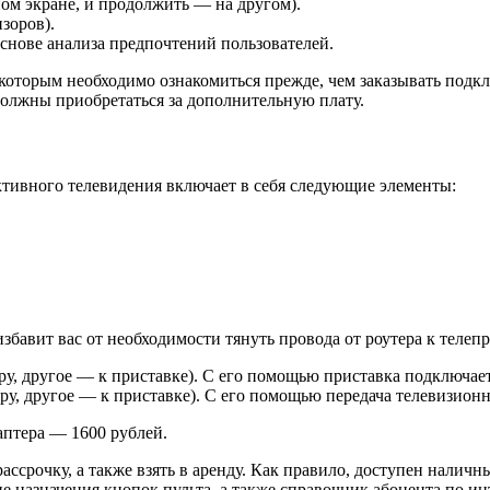
ном экране, и продолжить — на другом).
зоров).
нове анализа предпочтений пользователей.
 которым необходимо ознакомиться прежде, чем заказывать подк
должны приобретаться за дополнительную плату.
тивного телевидения включает в себя следующие элементы:
бавит вас от необходимости тянуть провода от роутера к телепр
еру, другое — к приставке). С его помощью приставка подключае
еру, другое — к приставке). С его помощью передача телевизион
аптера — 1600 рублей.
срочку, а также взять в аренду. Как правило, доступен наличн
ие назначения кнопок пульта, а также справочник абонента по 