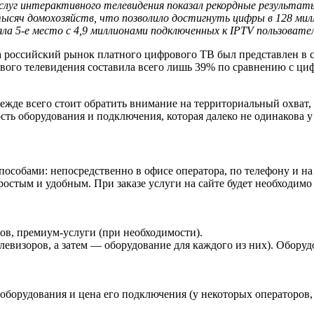
услуг интерактивного телевидения показал рекордные результат
тысяч домохозяйств, что позволило достигнуть цифры в 128 мил
яла 5-е место с 4,9 миллионами подключенных к IPTV пользовате
года российский рынок платного цифрового ТВ был представлен
ового телевидения составила всего лишь 39% по сравнению с ц
ежде всего стоит обратить внимание на территориальный охват,
сть оборудования и подключения, которая далеко не одинакова у
обами: непосредственно в офисе оператора, по телефону и на 
ростым и удобным. При заказе услуги на сайте будет необходим
ов, премиум-услуги (при необходимости).
левизоров, а затем — оборудование для каждого из них). Оборуд
оборудования и цена его подключения (у некоторых операторов, 