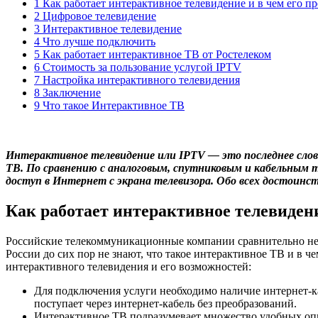
1 Как работает интерактивное телевидение и в чем его п
2 Цифровое телевидение
3 Интерактивное телевидение
4 Что лучше подключить
5 Как работает интерактивное ТВ от Ростелеком
6 Стоимость за пользование услугой IPTV
7 Настройка интерактивного телевидения
8 Заключение
9 Что такое Интерактивное ТВ
Интерактивное телевидение или IPTV — это последнее слов
ТВ. По сравнению с аналоговым, спутниковым и кабельным 
доступ в Интернет с экрана телевизора. Обо всех достоинс
Как работает интерактивное телевидени
Российские телекоммуникационные компании сравнительно нед
России до сих пор не знают, что такое интерактивное ТВ и в
интерактивного телевидения и его возможностей:
Для подключения услуги необходимо наличие интернет-к
поступает через интернет-кабель без преобразований.
Интерактивное ТВ подразумевает множество удобных опци