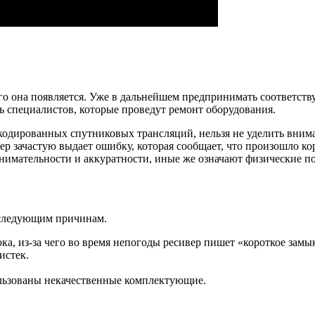
го она появляется. Уже в дальнейшем предпринимать соответствую
ь специалистов, которые проведут ремонт оборудования.
кодированных спутниковых трансляций, нельзя не уделить вним
р зачастую выдает ошибку, которая сообщает, что произошло к
нимательности и аккуратности, иные же означают физические п
 следующим причинам.
, из-за чего во время непогоды ресивер пишет «короткое замы
истек.
льзованы некачественные комплектующие.