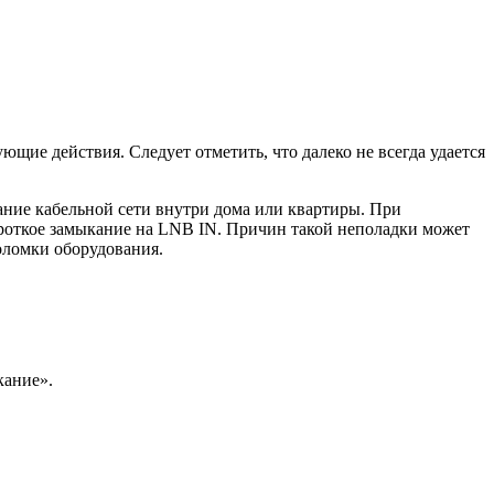
щие действия. Следует отметить, что далеко не всегда удается
ание кабельной сети внутри дома или квартиры. При
ороткое замыкание на LNB IN. Причин такой неполадки может
оломки оборудования.
кание».