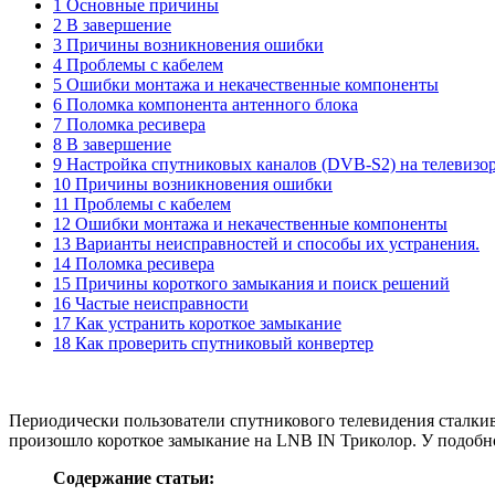
1 Основные причины
2 В завершение
3 Причины возникновения ошибки
4 Проблемы с кабелем
5 Ошибки монтажа и некачественные компоненты
6 Поломка компонента антенного блока
7 Поломка ресивера
8 В завершение
9 Настройка спутниковых каналов (DVB-S2) на телевизо
10 Причины возникновения ошибки
11 Проблемы с кабелем
12 Ошибки монтажа и некачественные компоненты
13 Варианты неисправностей и способы их устранения.
14 Поломка ресивера
15 Причины короткого замыкания и поиск решений
16 Частые неисправности
17 Как устранить короткое замыкание
18 Как проверить спутниковый конвертер
Периодически пользователи спутникового телевидения сталкив
произошло короткое замыкание на LNB IN Триколор. У подобног
Содержание статьи: