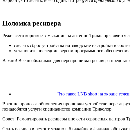
Вариант, что делать, всего один. Потребуется
приобрести и ус
Поломка ресивера
Реже всего короткое замыкание на антенне Триколор является 
сделать сброс устройства на заводские настройки в соот
установить последние версии программного обеспечения 
Важно! Все необходимое для перепрошивки ресивера представ
Что такое LNB short на экране телев
В конце процесса обновления прошивки устройство перезагрузи
понадобятся услуги специалистов компании Триколор.
Совет! Ремонтировать ресиверы вне сети сервисных центров Тр
Сдать ресивер в ремонт можно в ближайшем филиале обслужив