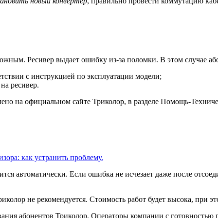
тановить новый конвертер
, правильно провести коммутацию каб
ложным. Ресивер выдает ошибку из-за поломки. В этом случае аб
ветствии с инструкцией по эксплуатации модели;
на ресивер.
лено на официальном сайте Триколор, в разделе Помощь-Технич
изора: как устранить проблему.
тся автоматически. Если ошибка не исчезает даже после отсоед
иколор не рекомендуется. Стоимость работ будет высока, при э
ания абонентов Триколор. Операторы компании с готовностью р