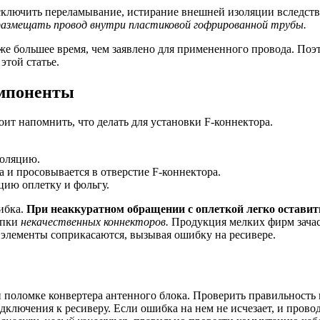
сключить переламывание, истирание внешней изоляции вследстви
размещать провод внутри пластиковой гофрированной трубы.
е большее время, чем заявлено для примененного провода. Поэ
этой статье.
омпоненты
оит напомнить, что делать для установки F-коннектора.
золяцию.
 и просовывается в отверстие F-коннектора.
цию оплетку и фольгу.
ибка.
При неаккуратном обращении с оплеткой легко оставит
упки
некачественных коннекторов.
Продукция мелких фирм зачас
 элементы соприкасаются, вызывая ошибку на ресивере.
 поломке конвертера антенного блока. Проверить правильность 
одключения к ресиверу. Если ошибка на нем не исчезает, и прово