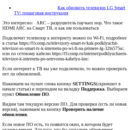
Как обновить телевизор LG Smart
TV: пошаговая инструкция
Это интересно:
ARC – разрушитель паучьих нор. Что такое
HDMI ARC на Смарт ТВ, и как им пользоваться
Подключит телевизор к интернету можно по Wi-Fi, подробнее
в статье https://f1comp.ru/televizory-smart-tv/kak-podklyuchit-
televizor-so-smart-tv-k-internetu-po-wi-fi-na-primere-lg-32ln575u/,
или по сетевому кабелю https://f1comp.ru/internet/podklyuchaem-
televizor-k-internetu-po-setevomu-kabelyu-lan/.
Если интернет к ТВ вы уже подключили, то можно проверить
нет ли обновлений.
Нажимаем на пульте снова кнопку
SETTINGS
(скриншот в
начале статьи)
и переходим на вкладку
Поддержка
. Выбираем
пункт
Обновление ПО
.
Видим там текущую версию ПО. Для проверки
(есть ли новая
версия)
, нажимаем на кнопку
Проверить наличие
обновления
.
Если новое ПО есть, то появится окно, в котором будет
указана версия. Для того, что бы запустить обновления,