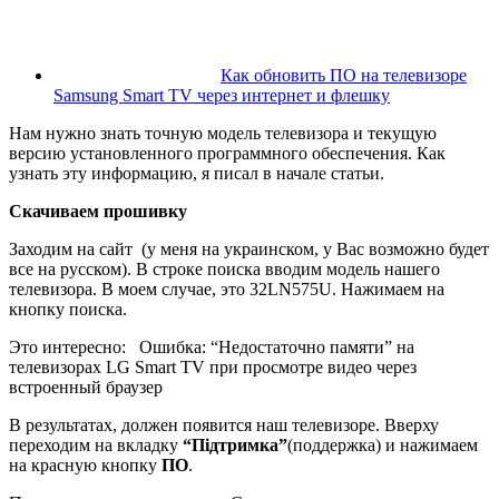
Как обновить ПО на телевизоре
Samsung Smart TV через интернет и флешку
Нам нужно знать точную модель телевизора и текущую
версию установленного программного обеспечения. Как
узнать эту информацию, я писал в начале статьи.
Скачиваем прошивку
Заходим на сайт
(у меня на украинском, у Вас возможно будет
все на русском)
. В строке поиска вводим модель нашего
телевизора. В моем случае, это 32LN575U. Нажимаем на
кнопку поиска.
Это интересно:
Ошибка: “Недостаточно памяти” на
телевизорах LG Smart TV при просмотре видео через
встроенный браузер
В результатах, должен появится наш телевизоре. Вверху
переходим на вкладку
“Підтримка”
(поддержка)
и нажимаем
на красную кнопку
ПО
.