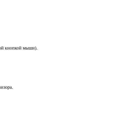
ой кнопкой мыши).
изора.