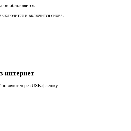
а он обновляется.
выключится и включится снова.
з интернет
обновляют через USB-флешку.