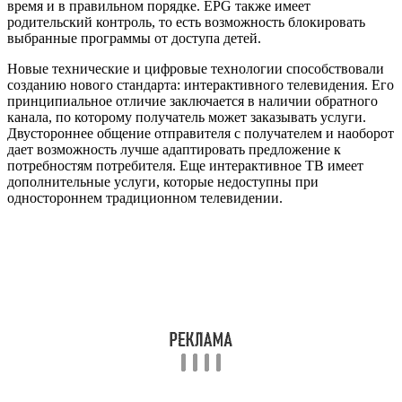
время и в правильном порядке. EPG также имеет
родительский контроль, то есть возможность блокировать
выбранные программы от доступа детей.
Новые технические и цифровые технологии способствовали
созданию нового стандарта: интерактивного телевидения. Его
принципиальное отличие заключается в наличии обратного
канала, по которому получатель может заказывать услуги.
Двустороннее общение отправителя с получателем и наоборот
дает возможность лучше адаптировать предложение к
потребностям потребителя. Еще интерактивное ТВ имеет
дополнительные услуги, которые недоступны при
одностороннем традиционном телевидении.
IPTV – вид интерактивного телевидения, использующий
телекоммуникационную сеть. Доступ к сервису
предоставляется через приставку или по интернету. Абонент,
используя IPTV, заказывает выбранные услуги и получает их
в виде видеопотока, закодированного в цифровом виде со
сжатием MPEG.
IPTV реализует следующие услуги:
VoD – доступ к записям фильмов и программ в любое
время.