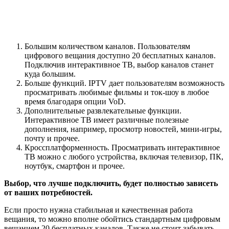
ноутбук, смартфон и прочее.
Выбор, что лучше подключить, будет полностью зависеть
от ваших потребностей.
Если просто нужна стабильная и качественная работа
вещания, то можно вполне обойтись стандартным цифровым
вещанием 20 бесплатных каналов. Также не стоит забывать,
что существует кабельное и спутниковое вещание, с помощью
них также можно расширить количество каналов.
Но если нужен доступ к большому количеству каналов,
онлайн-кинотеатрам, записям фильмов и ток-шоу, то стоит
выбрать интерактивное телевидение.
23.08.2020
12:57
1174
Виктор Фельк
Информационный портал
IT Техник
Провайдер OnLime, предоставляющий в Москве услуги
интерактивного и цифрового телевидения, даёт возможность
своим клиентам смотреть более полутора сотен различных
телеканалов в HD-качестве плюс предлагает дополнительные
тематические пакеты разнообразной тематики. Помимо
классического цифрового ТВ, абоненты провайдера могут
подключить более современный вариант – интерактивное ТВ,