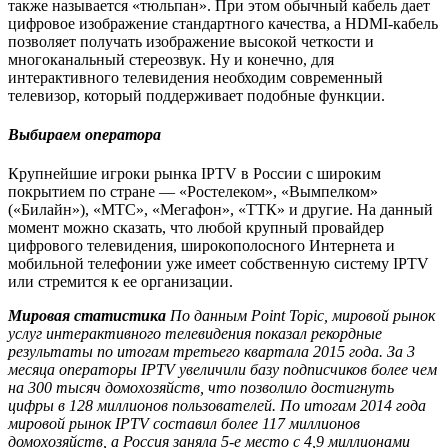
также называется «тюльпан». При этом обычный кабель дает
цифровое изображение стандартного качества, а HDMI-кабель
позволяет получать изображение высокой четкости и
многоканальный стереозвук. Ну и конечно, для
интерактивного телевидения необходим современный
телевизор, который поддерживает подобные функции.
Выбираем оператора
Крупнейшие игроки рынка IPTV в России с широким
покрытием по стране — «Ростелеком», «Вымпелком»
(«Билайн»), «МТС», «Мегафон», «ТТК» и другие. На данный
момент можно сказать, что любой крупный провайдер
цифрового телевидения, широкополосного Интернета и
мобильной телефонии уже имеет собственную систему IPTV
или стремится к ее организации.
Мировая статистика
По данным Point Topic, мировой рынок
услуг интерактивного телевидения показал рекордные
результаты по итогам третьего квартала 2015 года. За 3
месяца операторы IPTV увеличили базу подписчиков более чем
на 300 тысяч домохозяйств, что позволило достигнуть
цифры в 128 миллионов пользователей. По итогам 2014 года
мировой рынок IPTV составил более 117 миллионов
домохозяйств, а Россия заняла 5-е место с 4,9 миллионами