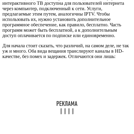
Большим количеством каналов. Пользователям
цифрового вещания доступно 20 бесплатных каналов.
Подключив интерактивное ТВ, выбор каналов станет
куда большим.
Больше функций. IPTV дает пользователям возможность
просматривать любимые фильмы и ток-шоу в любое
время благодаря опции VoD.
Дополнительные развлекательные функции.
Интерактивное ТВ имеет различные полезные
дополнения, например, просмотр новостей, мини-игры,
почту и прочее.
Кроссплатформенность. Просматривать интерактивное
ТВ можно с любого устройства, включая телевизор, ПК,