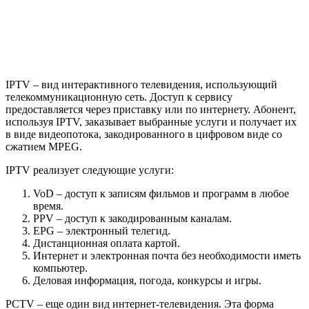
PPV – доступ к закодированным каналам.
EPG – электронный телегид.
Дистанционная оплата картой.
Интернет и электронная почта без необходимости иметь
компьютер.
Деловая информация, погода, конкурсы и игры.
PCTV – еще один вид интернет-телевидения. Эта форма
интерактивного ТВ доступна для пользователей интернета
через компьютер, подключенный к сети. Услуги,
предлагаемые этим путем, аналогичны IPTV. Чтобы
использовать их, нужно установить дополнительное
программное обеспечение, как правило, бесплатно. Часть
программ может быть бесплатной, а к дополнительным
доступ оплачивается по подписке или единовременно.
Для начала стоит сказать, что различий, на самом деле, не так
уж и много. Оба вида вещания транслируют каналы в HD-
качестве, без помех и задержек. Отличаются они лишь: