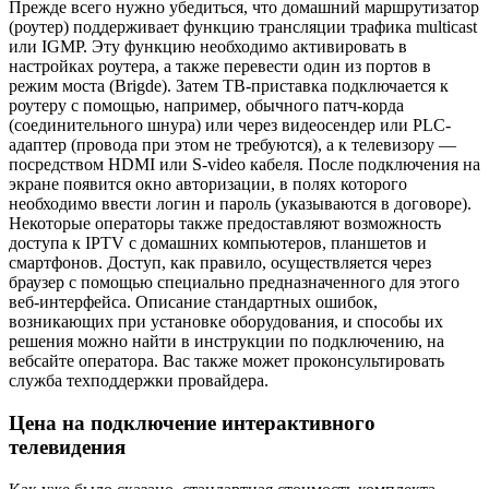
Прежде всего нужно убедиться, что домашний маршрутизатор
(роутер) поддерживает функцию трансляции трафика multicast
или IGMP. Эту функцию необходимо активировать в
настройках роутера, а также перевести один из портов в
режим моста (Brigde). Затем ТВ-приставка подключается к
роутеру с помощью, например, обычного патч-корда
(соединительного шнура) или через видеосендер или PLC-
адаптер (провода при этом не требуются), а к телевизору —
посредством HDMI или S-video кабеля. После подключения на
экране появится окно авторизации, в полях которого
необходимо ввести логин и пароль (указываются в договоре).
Некоторые операторы также предоставляют возможность
доступа к IPTV с домашних компьютеров, планшетов и
смартфонов. Доступ, как правило, осуществляется через
браузер с помощью специально предназначенного для этого
веб-интерфейса. Описание стандартных ошибок,
возникающих при установке оборудования, и способы их
решения можно найти в инструкции по подключению, на
вебсайте оператора. Вас также может проконсультировать
служба техподдержки провайдера.
Цена на подключение интерактивного
телевидения