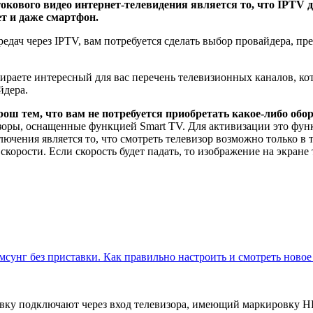
окового видео интернет-телевидения является то, что IPTV
т и даже смартфон.
дач через IPTV, вам потребуется сделать выбор провайдера, пр
бираете интересный для вас перечень телевизионных каналов, ко
йдера.
 тем, что вам не потребуется приобретать какое-либо обору
зоры, оснащенные функцией Smart TV. Для активизации это фун
лючения является то, что смотреть телевизор возможно только в 
скорости. Если скорость будет падать, то изображение на экране 
сунг без приставки. Как правильно настроить и смотреть новое
тавку подключают через вход телевизора, имеющий маркировку 