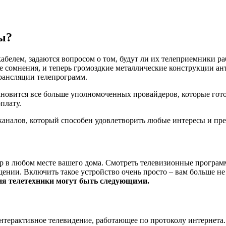
ны?
белем, задаются вопросом о том, будут ли их телеприемники раб
 сомнения, и теперь громоздкие металлические конструкции ан
рансляции телепрограмм.
новится все больше уполномоченных провайдеров, которые гото
плату.
аналов, который способен удовлетворить любые интересы и пре
р в любом месте вашего дома. Смотреть телевизионные програм
ещении. Включить такое устройство очень просто – вам больше не
я телетехники могут быть следующими.
терактивное телевидение, работающее по протоколу интернета. 