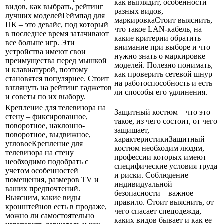
как выглядит, особенности
видов, как выбрать, рейтинг
разных видов,
лучших моделейГеймпад для
маркировкаСтоит выяснить,
ПК – это девайс, под который
что такое LAN-кабель, на
в последнее время затачивают
какие критерии обратить
все больше игр. Эти
внимание при выборе и что
устройства имеют свои
нужно знать о маркировке
преимущества перед мышкой
моделей. Полезно понимать,
и клавиатурой, поэтому
как проверить сетевой шнур
становятся популярнее. Стоит
на работоспособность и есть
взглянуть на рейтинг гаджетов
ли способы его удлинения.
и советы по их выбору.
Крепление для телевизора на
Защитный костюм – что это
стену – фиксированное,
такое, из чего состоит, от чего
поворотное, наклонно-
защищает,
поворотное, выдвижное,
характеристикиЗащитный
угловоеКрепление для
костюм необходим людям,
телевизора на стену
профессии которых имеют
необходимо подобрать с
специфические условия труда
учетом особенностей
и риски. Соблюдение
помещения, размеров TV и
индивидуальной
ваших предпочтений.
безопасности – важное
Выясним, какие виды
правило. Стоит выяснить, от
кронштейнов есть в продаже,
чего спасает спецодежда,
можно ли самостоятельно
каких видов бывает и как ее