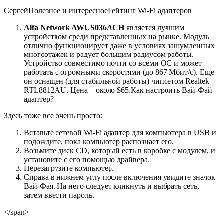
СергейПолезное и интересноеРейтинг Wi-Fi адаптеров
Alfa Network AWUS036ACH
является лучшим
устройством среди представленных на рынке. Модуль
отлично функционирует даже в условиях зашумленных
многоэтажек и радует большим радиусом работы.
Устройство совместимо почти со всеми ОС и может
работать с огромными скоростями (до 867 Мбит/с). Еще
он оснащен (для стабильной работы) чипсетом Realtek
RTL8812AU. Цена – около $65.Как настроить Вай-Фай
адаптер?
Здесь тоже все очень просто:
Вставьте сетевой Wi-Fi адаптер для компьютера в USB и
подождите, пока компьютер распознает его.
Возьмите диск CD, который есть в коробке с модулем, и
установите с его помощью драйвера.
Перезагрузите компьютер.
Справа в нижнем углу после включения увидите значок
Вай-Фая. На него следует кликнуть и выбрать сеть,
затем ввести пароль.
</span>