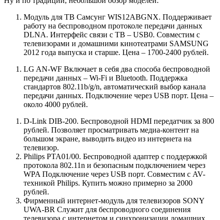
Ну и по традиции, небольшой обзор моделей:
Модуль для ТВ Самсунг WIS12ABGNX. Поддерживает
работу на беспроводном протоколе передачи данных
DLNA. Интерфейс связи с ТВ – USB0. Совместим с
телевизорами и домашними кинотеатрами SAMSUNG
2012 года выпуска и старше. Цена – 1700-2400 рублей.
LG AN-WF Включает в себя два способа беспроводной
передачи данных – Wi-Fi и Bluetooth. Поддержка
стандартов 802.11b/g/n, автоматический выбор канала
передачи данных. Подключение через USB порт. Цена –
около 4000 рублей.
D-Link DIB-200. Беспроводной HDMI передатчик за 800
рублей. Позволяет просматривать медиа-контент на
большом экране, выводить видео из интернета на
телевизор.
Philips PTA01/00. Беспроводной адаптер с поддержкой
протокола 802.11n и безопасным подключением через
WPA Подключение через USB порт. Совместим с AV-
техникой Philips. Купить можно примерно за 2000
рублей.
Фирменный интернет-модуль для телевизоров SONY
UWA-BR Служит для беспроводного соединения
телевизора с интернетом и синхронизации домашних