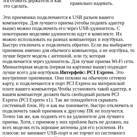
изготовить держатель и как
правильно надевать.
это сделать.
Эти приемники подключаются в USB разъем вашего
компьютера. Для лучшего приема
(чтобы поднять адаптер
выше)
можно подключить его через USB-удлинитель. С
некоторыми моделями удлинители идут в комплекте. Их
можно использовать на разных компьютерах и ноутбуках.
Быстро отключать и подключать обратно. Если вы выбираете
приемник именно для обычного компьютера, а не ноутбука, то
лучше берите модель с антенной, или ту, которая
подключается через удлинитель. Для лучше приема Wi-Fi сети.
Миниатюрная модель
(первая на картинке выше)
подходит
лучше всего для ноутбуков.
Интерфейс: PCI Express
. Это
внутренние приемники. Они похожи на обычную сетевую
карту, и подключаются в порт PCI Express на материнской
плате вашего компьютера.Чтобы установить такой адаптер, в
вашем компьютере должен быть свободный разъем PCI
Express (PCI Express x1). Так же понадобится скрывать
системный блок. Ну и как вы понимаете, быстро отключить и
подключить такой приемник к другому ПК не получится.
Точно так же, как поднять его на удлинителе для лучшего
приема. Хотя, с приемом у них проблем быть не должно, на
всех моделях есть хорошие антенны для его усиления. Из
плюсов: не занимает USB-порт и не торчит из системного