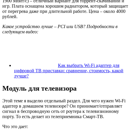
1900 Мбит/с) – отличный вариант для торрент-скачиваний и
игр. Плата оснащена хорошим радиатором, который защищает
от перегрева даже при длительной работе. Цена – около 4000
рублей.
Какое устройство лучше –
PCI или
USB? Подробности в
следующем видео:
Как выбрать Wi-Fi адаптер для
цифровой ТВ приставки: сравнение, стоимость, какой
лучше?
Модуль для телевизора
Этой теме я выделю отдельный раздел. Для чего нужен Wi-Fi
адаптер в домашнем телевизоре? Он принимает/отправляет
сигнал в беспроводную сеть от роутера к телевизионному
порту. То есть делает из телеприемника Смарт-ТВ.
Что это дает: