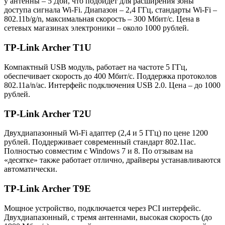
у антенны – 5 Дби, что подойдет для расширения зоны
доступа сигнала Wi-Fi. Диапазон – 2,4 ГГц, стандарты Wi-Fi –
802.11b/g/n, максимальная скорость – 300 Мбит/с. Цена в
сетевых магазинах электроники – около 1000 рублей.
TP-Link Archer T1U
Компактный USB модуль, работает на частоте 5 ГГц,
обеспечивает скорость до 400 Мбит/с. Поддержка протоколов
802.11a/n/ac. Интерфейс подключения USB 2.0. Цена – до 1000
рублей.
TP-Link Archer T2U
Двухдиапазонный Wi-Fi адаптер (2,4 и 5 ГГц) по цене 1200
рублей. Поддерживает современный стандарт 802.11ac.
Полностью совместим с Windows 7 и 8. По отзывам на
«десятке» также работает отлично, драйверы устанавливаются
автоматически.
TP-Link Archer T9E
Мощное устройство, подключается через PCI интерфейс.
Двухдиапазонный, с тремя антеннами, высокая скорость (до