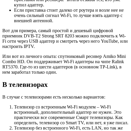
купил адаптер.
Если приставка стоит далеко от роутера и возле нее не
очень сильный сигнал Wi-Fi, то лучше взять адаптер с
внешней антенной.
Вот для примера, самый простой и дешевый цифровой
приемник DVB-T2 Strong SRT 8203 можно подключить к Wi-
Fi сети через USB адаптер и смотреть через него YouTube, или
настроить IPTV.
Или вот из личного опыта: спутниковый ресивер Amiko Mini
Combo HD. Он поддерживает Wi-Fi адаптеры на чипе Ralink
RT5370. Где-то из шести адаптеров
(в основном TP-Link)
, в
нем заработал только один.
В телевизорах
В случае с телевизорами есть несколько вариантов:
Телевизор со встроенным Wi-Fi модулем – Wi-Fi
встроенный, дополнительный адаптер не нужен. Это
практически все современные Смарт телевизоры. Как
определить, телевизор со Smart TV, или нет, я уже писал.
Телевизор без встроенного Wi-Fi, есть LAN, но так же