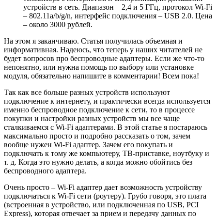
устройств в сеть. Диапазон – 2,4 и 5 ГГц, протокол Wi-Fi
– 802.11a/b/g/n, интерфейс подключения – USB 2.0. Цена
– около 3000 рублей.
На этом я заканчиваю. Статья получилась объемная и
информативная. Надеюсь, что теперь у наших читателей не
будет вопросов про беспроводные адаптеры. Если же что-то
непонятно, или нужна помощь по выбору или установке
модуля, обязательно напишите в комментарии! Всем пока!
Так как все больше разных устройств используют
подключение к интернету, и практически всегда используется
именно беспроводное подключение к сети, то в процессе
покупки и настройки разных устройств мы все чаще
сталкиваемся с Wi-Fi адаптерами. В этой статье я постараюсь
максимально просто и подробно рассказать о том, зачем
вообще нужен Wi-Fi адаптер. Зачем его покупать и
подключать к тому же компьютеру, ТВ-приставке, ноутбуку и
т. д. Когда это нужно делать, а когда можно обойтись без
беспроводного адаптера.
Очень просто – Wi-Fi адаптер дает возможность устройству
подключаться к Wi-Fi сети
(роутеру)
. Грубо говоря, это плата
(встроенная в устройство, или подключенная по USB, PCI
Express)
, которая отвечает за прием и передачу данных по