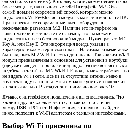
блока
(только антенны)
. Которые, кстати, можно заменить на
более мощные, или выносные.</li>
Интерфейс M.2.
Это
самый новый и современный способ, которым можно
подключить Wi-Fi+Bluetooth модуль к материнской плате ПК.
Практически все современные платы оборудованы
несколькими разъемами M.2. Наличие это интерфейс на
вашей материнской плате не означает, что вы можете
подключить в него беспроводной модуль. Нужен разъем M.2
Key A, или Key E. Эта информация всегда указана в
характеристиках материнской платы. На самом разъеме может
быть надпись M.2 WiFi.Но есть один нюанс. Так как эти Wi-Fi
модули предназначены в основном для установки в ноутбуки
(где уже выведены проводки под подключение встроенных а
ноутбуке антенн)
, на M.2 Wi-Fi ПК модуль может работать, но
не видеть Wi-Fi сети. Все из-за отсутствия антенн. Редко в
комплекте идут антенны. Но их можно купить и подключить
к плате отдельно. Выглядят они примерно вот так:</li>
Думаю, с интерфейсом подключения вы определились. Что
касается других характеристик, то каких-то отличий
между USB и PCI нет. Информация, которую вы найдете
ниже, подходит к Wi-Fi адаптерам с разными интерфейсами.
Выбор Wi-Fi приемника по