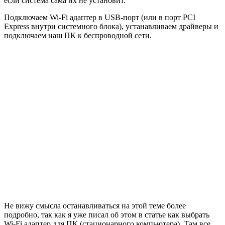
если система сама их не установит.
Подключаем Wi-Fi адаптер в USB-порт
(или в порт PCI
Express внутри системного блока)
, устанавливаем драйверы и
подключаем наш ПК к беспроводной сети.
Не вижу смысла останавливаться на этой теме более
подробно, так как я уже писал об этом в статье как выбрать
Wi-Fi адаптер для ПК (стационарного компьютера). Там все