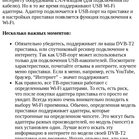
интернету оборудованы LAN-входом
(для подключения по
кабелю)
. Но в то же время поддерживают USB Wi-Fi
адаптеры. Адаптер подключается в USB-порт на приставке и
в настройках приставки появляется функция подключения к
Wi-Fi.
Несколько важных моментов:
Обязательно убедитесь, поддерживает ли ваша DVB-T2
приставка, или спутниковый ресивер подключение к
интернету. Так как USB-порт может использоваться
только для подключения USB-накопителей. Посмотрите
характеристики, почитайте отзывы в интернете, изучите
меню приставки. Если в меню, например, есть YouTube,
браузер, “Интернет” – значит поддерживает.
Как правило, все ТВ-приставки работают с
определенными Wi-Fi адаптерами. То есть, есть риск,
что после покупки адаптера приставка его просто не
увидит. Всегда нужно очень внимательно походить к
выбору Wi-Fi приемника. Обычно, определенная модель
приставки поддерживает адаптеры, которые
построенные на определенном чипсете. Это могут быть
адаптеры разных производителей, но модуль
(чипсет)
в
них установлен один. Лучше всего искать эту
информацию в интернете по модели своей DVB-T2
приставки или ресивера. Читать отзывы тех, кто уже