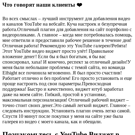
Что говорят наши клиенты ❤️
Во всех смыслах – лучший инструмент для добавления видео
и каналов YouTube на вебсайт. Куча настроек и безупречная
работа.Отличный плагин для добавления на сайт портфолио с
видеороликами. А главное – когда мне потребовалась помощь,
мне ответили и предоставили рабочее решение в течение дня!
Отличная работа! Рекомендую эту YouTube галерею!Ребята!
Этот YouTube видео виджет просто улёт! Правильное
вложение денег! Если бы я был богатым, я бы вас
спонсировал, хаха! И конечно, респект за отличный дизайн!У
меня были небольшие проблемы с темой сайта, но команда
Elfsight все починила мгновенно. Я был просто счастлив!
Работает отлично и без проблем! Его просто установить и еще
проще настроить под свои параметры.Превосходная
поддержка! Быстро и качественно, виджет ютуб заработал
даже на моем сайте. Гибкий, простой в установке,
максимальная персонализация! Отличный рабочий виджет –
точно стоит своих денег.Это самый легкий виджет. Главное –
следовать инструкции. Установить плагин очень легко самой.
Спустя 10 минут после покупки у меня на сайте уже была
галерея из видео с моего канала, как и обещали.
Познакомьтесь с YouTube Виджет в