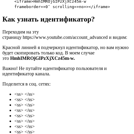
<iframe>HmhIMROjGIPzXjXCz45m-w
frameborder=»0″ scrolling=»no»></iframe>
Как узнать идентификатор?
Переходим на эту
страницу
https://www.youtube.com/account_advanced
и видим:
Красной линией я подчеркнул идентификатор, но вам нужно
будет скопировать только код. В моем случае
это
HmhIMROjGIPzXjXCz45m-w.
Важно!
Не путайте идентификатор пользователя и
идентификатор канала.
Поделится в соц. сетях:
<ss> </ss>
<ss> </ss>
<ss> </ss>
<ss> </ss>
<ss> </ss>
<ss> </ss>
<ss> </ss>
<ss> </ss>