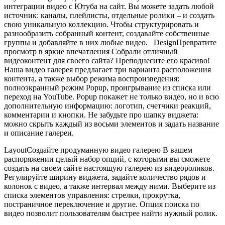
интеграции видео с Ютуба на сайт. Вы можете задать любой
источник: каналы, плейлисты, отдельные ролики – и создать
свою уникальную коллекцию. Чтобы структурировать и
разнообразить собранный контент, создавайте собственные
группы и добавляйте в них любые видео.
DesignПревратите
просмотр в яркие впечатления
Собрали отличный
видеоконтент для своего сайта? Преподнесите его красиво!
Наша видео галерея предлагает три варианта расположения
контента, а также выбор режима воспроизведения:
полноэкранный режим Popup, проигрывание из списка или
переход на YouTube. Popup покажет не только видео, но и всю
дополнительную информацию: логотип, счетчики реакций,
комментарии и кнопки. Не забудьте про шапку виджета:
можно скрыть каждый из восьми элементов и задать название
и описание галереи.
LayoutСоздайте продуманную видео галерею
В вашем
распоряжении целый набор опций, с которыми вы сможете
создать на своем сайте настоящую галерею из видеороликов.
Регулируйте ширину виджета, задайте количество рядов и
колонок с видео, а также интервал между ними. Выберите из
списка элементов управления: стрелки, прокрутка,
постраничное переключение и другие. Опция поиска по
видео позволит пользователям быстрее найти нужный ролик.