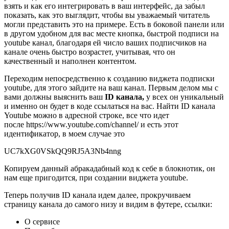
взять и как его интегрировать в ваш интерфейс, да забыл
показать, как это выглядит, чтобы вы уважаемый читатель
могли представить это на примере. Есть в боковой панели или
в другом удобном для вас месте кнопка, быстрой подписи на
youtube канал, благодаря ей число ваших подписчиков на
канале очень быстро возрастет, учитывая, что он
качественный и наполнен контентом.
Переходим непосредственно к созданию виджета подписки
youtube, для этого зайдите на ваш канал. Первым делом мы с
вами должны выяснить ваш
ID канала,
у всех он уникальный
и именно он будет в коде ссылаться на вас. Найти ID канала
Youtube можно в адресной строке, все что идет
после https://www.youtube.com/channel/ и есть этот
идентификатор, в моем случае это
UC7kXG0VSkQQ9RJ5A3Nb4nng
Копируем данный абракадабный код к себе в блокнотик, он
нам еще пригодится, при создании виджета youtube.
Теперь получив ID канала идем далее, прокручиваем
страницу канала до самого низу и видим в футере, ссылки:
О сервисе