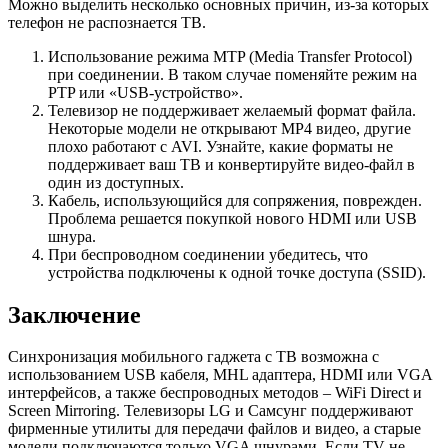
Можно выделить несколько основных причин, из-за которых
телефон не распознается ТВ.
Использование режима MTP (Media Transfer Protocol)
при соединении. В таком случае поменяйте режим на
PTP или «USB-устройство».
Телевизор не поддерживает желаемый формат файла.
Некоторые модели не открывают MP4 видео, другие
плохо работают с AVI. Узнайте, какие форматы не
поддерживает ваш ТВ и конвертируйте видео-файл в
один из доступных.
Кабель, использующийся для сопряжения, поврежден.
Проблема решается покупкой нового HDMI или USB
шнура.
При беспроводном соединении убедитесь, что
устройства подключены к одной точке доступа (SSID).
Заключение
Синхронизация мобильного гаджета с ТВ возможна с
использованием USB кабеля, MHL адаптера, HDMI или VGA
интерфейсов, а также беспроводных методов – WiFi Direct и
Screen Mirroring. Телевизоры LG и Самсунг поддерживают
фирменные утилиты для передачи файлов и видео, а старые
модели подключаются только VGA шнурами. Если TV не