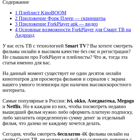
Содержание
1 Плейлист KinoBOOM
2 Приложение Форк Плеер — скриншоты
3 Приложение ForkPlayer apk — видео
4 Основные возможности ForkPlayer для Смарт ТВ на
Андроид
У вас есть ТВ с технологией
Smart TV
? Вы хотите смотреть
фильмы онлайн в высоком качестве без смс и регистрации?
Не слышали про ForkPlayer и плейлисты? Что ж, тогда эта
статья именно для вас.
На данный момент существует не один десяток онлайн
кинотеатров для просмотра фильмов и сериалов с экрана
вашего умного телевизора при наличии высокоскоростного
интернета.
Самые популярные в России:
ivi, okko, Амедиатека, Megogo
и
Netflix
. Но в каждом из них, чтобы посмотреть недавно
вышедший фильм нужно либо оформить платную подписку,
либо заплатить определенную сумму денег за отдельный
фильм, что далеко не каждому хочется делать.
Сегодня, чтобы смотреть
бесплатно
4К фильмы онлайн на
своём Смарт ТВ, не нужно каждый раз скачивать новинки с