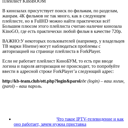
Плейлист KinoBOOM
В кинозалах присутствует поиск по фильмам, по разделам,
жанрам. 4К фильмов не так много, как в следующем
плейлисте, но в FullHD можно найти практически всё!
Большим плюсом этого плейлиста считаю наличие кинозала
KinoGO, где есть практически любой фильм в качестве 720p.
ВАЖНО:
У некоторых пользователей (например, у владельцев
ТВ марки Hisense) могут наблюдаться проблемы с
авторизацией на странице плейлиста в ForkPlayer.
Если не работает плейлист КиноБУМ, то есть при вводе
логина и пароля авторизация не происходит, то попробуйте
ввести в адресной строке ForkPlayer’а следующий адрес:
http://kb-team.club/ott.php?login&parol
где (login) – ваш логин,
(parol) – ваш пароль.
Что такое IPTV-телевидение и как
оно работает, зачем нужна приставка