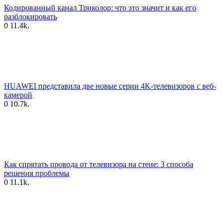
Кодированный канал Триколор: что это значит и как его
разблокировать
0
11.4k.
HUAWEI представила две новые серии 4K-телевизоров с веб-
камерой
0
10.7k.
Как спрятать провода от телевизора на стене: 3 способа
решения проблемы
0
11.1k.