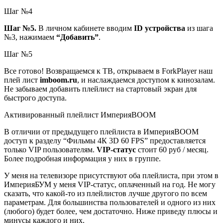
Шаг №4
Шаг №5.
В личном кабинете вводим
ID устройства
из шага
№3, нажимаем
“Добавить”
.
Шаг №5
Все готово! Возвращаемся к ТВ, открываем в ForkPlayer наш
плей лист
imboom.ru
, и наслаждаемся доступом к кинозалам.
Не забываем добавить плейлист на стартовый экран для
быстрого доступа.
Активированный плейлист ИмперияBOOM
В отличии от предыдущего плейлиста в ИмперияBOOM
доступ к разделу “Фильмы 4К 3D 60 FPS” предоставляется
только VIP пользователям.
VIP-статус
стоит 60 руб / месяц.
Более подробная информация у них в группе.
У меня на телевизоре присутствуют оба плейлиста, при этом в
ИмперияБУМ у меня VIP-статус, оплаченный на год. Не могу
сказать, что какой-то из плейлистов лучше другого по всем
параметрам. Для большинства пользователей и одного из них
(любого) будет более, чем достаточно. Ниже приведу плюсы и
минусы каждого и них.