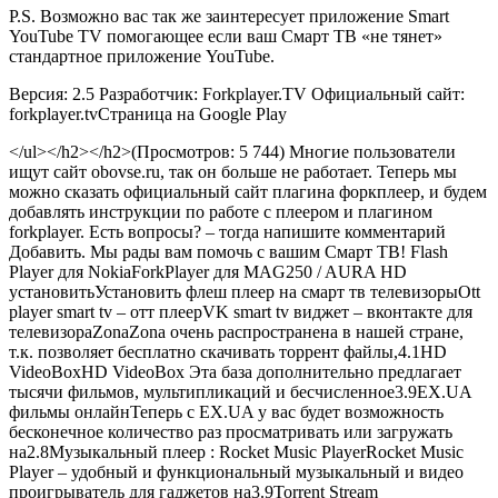
P.S. Возможно вас так же заинтересует приложение Smart
YouTube TV помогающее если ваш Смарт ТВ «не тянет»
стандартное приложение YouTube.
Версия: 2.5 Разработчик: Forkplayer.TV Официальный сайт:
forkplayer.tvСтраница на Google Play
</ul></h2></h2>(Просмотров: 5 744) Многие пользователи
ищут сайт obovse.ru, так он больше не работает. Теперь мы
можно сказать официальный сайт плагина форкплеер, и будем
добавлять инструкции по работе с плеером и плагином
forkplayer. Есть вопросы? – тогда напишите комментарий
Добавить. Мы рады вам помочь с вашим Смарт ТВ! Flash
Player для NokiaForkPlayer для MAG250 / AURA HD
установитьУстановить флеш плеер на смарт тв телевизорыOtt
player smart tv – отт плеерVK smart tv виджет – вконтакте для
телевизораZonaZona очень распространена в нашей стране,
т.к. позволяет бесплатно скачивать торрент файлы,4.1HD
VideoBoxHD VideoBox Эта база дополнительно предлагает
тысячи фильмов, мультипликаций и бесчисленное3.9EX.UA
фильмы онлайнТеперь с EX.UA у вас будет возможность
бесконечное количество раз просматривать или загружать
на2.8Музыкальный плеер : Rocket Music PlayerRocket Music
Player – удобный и функциональный музыкальный и видео
проигрыватель для гаджетов на3.9Torrent Stream