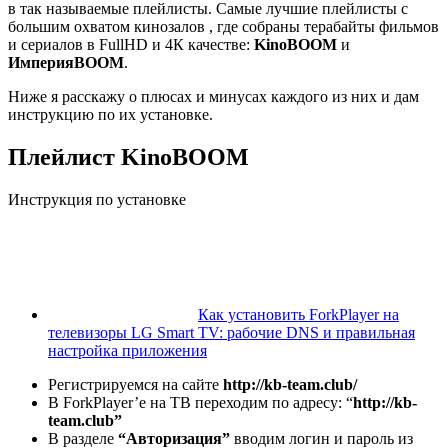
в так называемые плейлисты. Самые лучшие плейлисты с
большим охватом кинозалов , где собраны терабайты фильмов
и сериалов в FullHD и 4К качестве:
KinoBOOM
и
ИмперияBOOM
.
Ниже я расскажу о плюсах и минусах каждого из них и дам
инструкцию по их установке.
Плейлист KinoBOOM
Инструкция по установке
Как установить ForkPlayer на
телевизоры LG Smart TV: рабочие DNS и правильная
настройка приложения
Регистрируемся на сайте
http://kb-team.club/
В ForkPlayer’е на ТВ переходим по адресу: “
http://kb-
team.club”
В разделе
“Авторизация”
вводим логин и пароль из