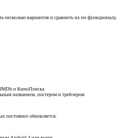
ь несколько вариантов и сравнить их по функционалу.
x, IMDb и КиноПоиска
льным названием, постером и трейлером
ых постоянно обновляется.
ным Android 4 или выше.