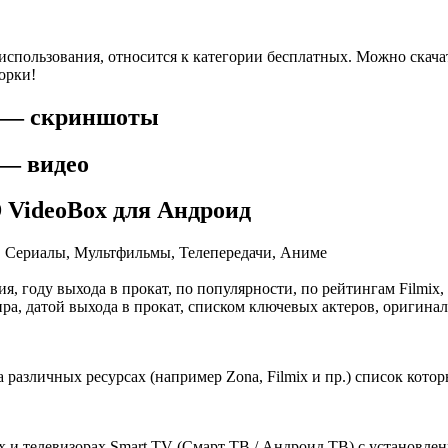
использования, относится к категории бесплатных. Можно скачат
орки!
д — скриншоты
 — видео
VideoBox для Андроид
, Сериалы, Мультфильмы, Телепередачи, Аниме
я, году выхода в прокат, по популярности, по рейтингам Filmi
ра, датой выхода в прокат, списком ключевых актеров, оригина
различных ресурсах (например Zona, Filmix и пр.) список котор
и телевизорах Smart TV (Смарт ТВ / Андроид ТВ) с установлен