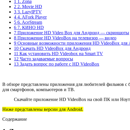
1 1. Zona
2 2. Movie HD
3 3. LazyIPTV
4 4. AFork Player
5 6. AceStream
6 7. КИНО HD
7 Приложение HD Video Box для Андроид — скриншоты
8 Приложение HD VideoBox на телевизор — видео
9 Основные возможности приложения HD VideoBox для
10 Скачать HD VideoBox для Андроид
11 Как установить HD Videobox на Smart TV
12 Часто задаваемые вопросы
13 Задать вопрос по работе с HD VideoBox
В обзоре представлены приложения для любителей фильмов с 
для смартфонов, компьютеров и ТВ.
Скачайте приложение HD VideoBox на свой ПК или Ноут
Ниже представлены версии для Android.
Содержание