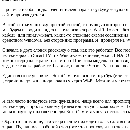
Прочие способы подключения телевизора к ноутбуку уступаю
сайте производителя.
В этой статье я покажу простой способ, с помощью которого вы
мы будем выводить видео на телевизор через Wi-Fi. То есть, бе
кабель, или придумывать какие-то сложные схемы соединения.
средством Windows. Без сторонних программ. Я проверял на W
Сначала в двух словах расскажу о том, как это работает. Все 
телевизорах со Smart TV и в Windows есть поддержка DLNA. Эт
компьютере)
на экране телевизора. При этом модель и производи
т. д., все так же работает. Главное, наличие Smart TV и поклчюе
Единственное условие – Smart TV телевизор и ноутбук
(или ст
устройства должны подключаться через Wi-Fi. Можно и через се
Я сам часто пользуюсь этой функцией. Чаще всего для просмот
телевизоре, я просто вывожу фильм напрямую с компьютера. Та
меня к роутеру подключено два Smart TV и я могу в несколько 
Обратите внимание, что это решение подходит только для вы
экран ТВ, или весь рабочий стол
(все что происходит на экран