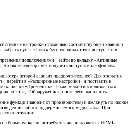
 в системные настройки с помощью соответствующей клавиши
ет выбрать пункт «Поиск беспроводных точек доступа» и в
управления подключениями», зайти во вкладку «Активные
, чтобы телевизор смог получить доступ к видеофайлам,
омпьютера (второй вариант предпочтительнее). Для открытия
п», перейти в «Расширенные настройки» и поставить в
ью клика по «Применить». Также можно воспользоваться
дник, «Сеть», «Обнаружение», после чего выполнить
вание функции зависит от производителя) и щелкнуть по иконке
роизведение любого поддерживаемого медиафайла. При
рату инструкции.
 на большом экране потребуется воспользоваться HDMI-