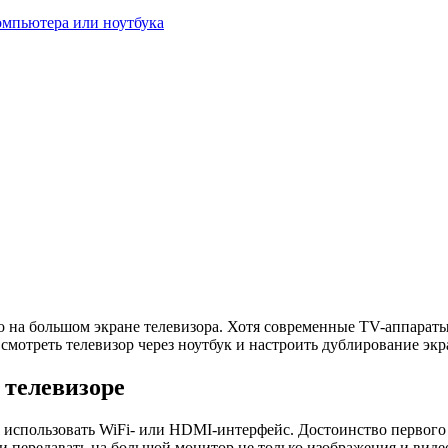
компьютера или ноутбука
 на большом экране телевизора. Хотя современные TV-аппараты 
 смотреть телевизор через ноутбук и настроить дублирование эк
 телевизоре
я использовать WiFi- или HDMI-интерфейс. Достоинство первого 
и передавать на большой монитор не только изображения и виде