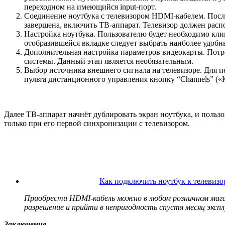
переходном на имеющийся input-порт.
Соединение ноутбука с телевизором HDMI-кабелем. После
завершена, включить TB-аппарат. Телевизор должен расп
Настройка ноутбука. Пользователю будет необходимо кли
отобразившейся вкладке следует выбрать наиболее удобн
Дополнительная настройка параметров видеокарты. Потр
системы. Данный этап является необязательным.
Выбор источника внешнего сигнала на телевизоре. Для 
пульта дистанционного управления кнопку “Channels” («
Далее ТВ-аппарат начнёт дублировать экран ноутбука, и польз
только при его первой синхронизации с телевизором.
Как подключить ноутбук к телеви
Приобрести HDMI-кабель можно в любом розничном мага
разрешение и прийти в непригодность спустя месяц эксп
Заключение