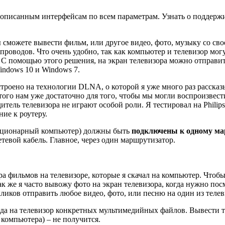
т описанным интерфейсам по всем параметрам. Узнать о подде
 сможете вывести фильм, или другое видео, фото, музыку со сво
з проводов. Что очень удобно, так как компьютер и телевизор мо
 С помощью этого решения, на экран телевизора можно отправит
indows 10 и Windows 7.
построено на технологии DLNA, о которой я уже много раз рассказ
ого нам уже достаточно для того, чтобы мы могли воспроизвест
тель телевизора не играют особой роли. Я тестировал на Philips
ние к роутеру.
ационарный компьютер)
должны быть
подключены к одному м
тевой кабель. Главное, через один маршрутизатор.
ра фильмов на телевизоре, которые я скачал на компьютер. Чтоб
к же я часто вывожу фото на экран телевизора, когда нужно пос
кликов отправить любое видео, фото, или песню на один из теле
вода на телевизор конкретных мультимедийных файлов. Вывести
е компьютера)
– не получится.