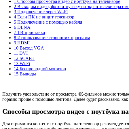
1 Способы просмотра видео с ноутбука на телевизоре
2 Выводим видео, фото и музыку на экран телевизора с 
3 Подключение через Wi-Fi
4 Если ПК не видит телевизор
5 Подключение с помощью кабеля
6 DLNA
7 ТВ-приставка
8 Использование сторонних программ
9 HDMI
10 Выход VGA
11 DVI
12 SCART
13 Wi-Fi
14 Беспроводной монитор
15 Выводы
Получить удовольствие от просмотра 4К-фильмов можно только
гораздо проще с помощью лэптопа. Далее будет рассказано, как
Способы просмотра видео с ноутбука на
Для стриминга контента с ноутбука на телевизор рекомендуетс
не потребуются какие-либо провода, а второго — в возможност