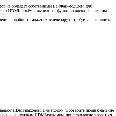
изор не обладает собственным ВайФай-модулем, для
 через HDMI-разъём и выполняет функцию внешней антенны.
чения подобного гаджета к телевизору потребуется выполнить
ладают HDMI-выходом, а не входом. Проверить предназначение
 не оснащён нужным HDMI-разъемом, придётся воспользоваться