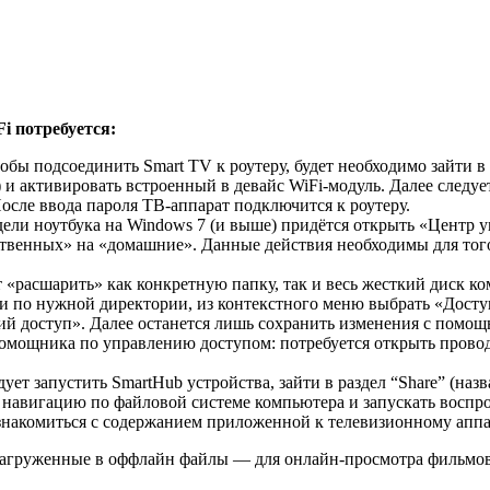
i потребуется:
тобы подсоединить Smart TV к роутеру, будет необходимо зайти
) и активировать встроенный в девайс WiFi-модуль. Далее следу
осле ввода пароля TB-аппарат подключится к роутеру.
ли ноутбука на Windows 7 (и выше) придётся открыть «Центр 
ственных» на «домашние». Данные действия необходимы для того
 «расшарить» как конкретную папку, так и весь жесткий диск к
и по нужной директории, из контекстного меню выбрать «Досту
й доступ». Далее останется лишь сохранить изменения с помощ
помощника по управлению доступом: потребуется открыть прово
т запустить SmartHub устройства, зайти в раздел “Share” (наз
ь навигацию по файловой системе компьютера и запускать восп
знакомиться с содержанием приложенной к телевизионному аппа
 загруженные в оффлайн файлы — для онлайн-просмотра фильмов