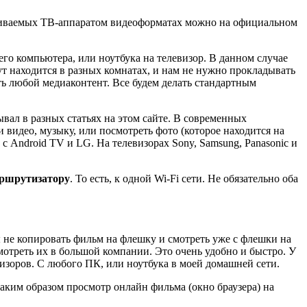
рживаемых TB-аппаратом видеоформатах можно на официальном
его компьютера, или ноутбука на телевизор. В данном случае
гут находится в разных комнатах, и нам не нужно прокладывать
ь любой медиаконтент. Все будем делать стандартным
ывал в разных статьях на этом сайте. В современных
и видео, музыку, или посмотреть фото
(которое находится на
 с Android TV и LG. На телевизорах Sony, Samsung, Panasonic и
аршрутизатору
. То есть, к одной Wi-Fi сети. Не обязательно оба
ы не копировать фильм на флешку и смотреть уже с флешки на
мотреть их в большой компании. Это очень удобно и быстро. У
визоров. С любого ПК, или ноутбука в моей домашней сети.
 таким образом просмотр онлайн фильма
(окно браузера)
на