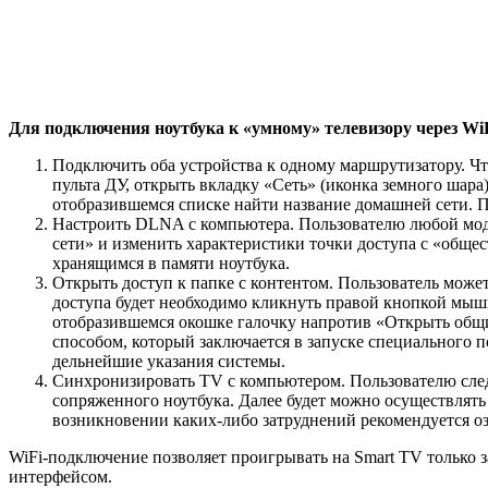
Для подключения ноутбука к «умному» телевизору через WiF
Подключить оба устройства к одному маршрутизатору. Ч
пульта ДУ, открыть вкладку «Сеть» (иконка земного шара
отобразившемся списке найти название домашней сети. П
Настроить DLNA с компьютера. Пользователю любой моде
сети» и изменить характеристики точки доступа с «обще
хранящимся в памяти ноутбука.
Открыть доступ к папке с контентом. Пользователь может
доступа будет необходимо кликнуть правой кнопкой мыш
отобразившемся окошке галочку напротив «Открыть общи
способом, который заключается в запуске специального 
дельнейшие указания системы.
Синхронизировать TV с компьютером. Пользователю следуе
сопряженного ноутбука. Далее будет можно осуществлят
возникновении каких-либо затруднений рекомендуется о
WiFi-подключение позволяет проигрывать на Smart TV только
интерфейсом.