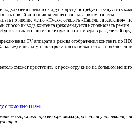
 подключения девайсов друг к другу потребуется запустить комп
ознать новый источник внешнего сигнала автоматически.
кнуть по иконке меню «Пуск», открыть «Панель управления», пе
ый способ вывода контента (рекомендуется использовать режим 
ебуется кликнуть по иконке нужного драйвера в разделе «Обор
переключения TV-аппарата в режим отображения контента по HD
Каналы») и щелкнуть по строке задействованного в подключении
ователь сможет приступить к просмотру кино на большом монито
зору с помощью HDMI
зине электроники: при выборе аксессуара стоит учитывать, ч
луатации.