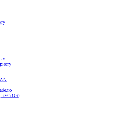
ету
ным
ернету
 LAN
кабелю
Tizen OS)