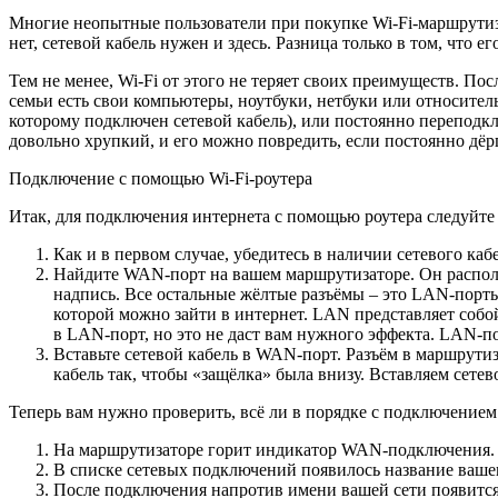
Многие неопытные пользователи при покупке Wi-Fi-маршрутиза
нет, сетевой кабель нужен и здесь. Разница только в том, что
Тем не менее, Wi-Fi от этого не теряет своих преимуществ. По
семьи есть свои компьютеры, ноутбуки, нетбуки или относите
которому подключен сетевой кабель), или постоянно переподключ
довольно хрупкий, и его можно повредить, если постоянно дёр
Подключение с помощью Wi-Fi-роутера
Итак, для подключения интернета с помощью роутера следуйт
Как и в первом случае, убедитесь в наличии сетевого ка
Найдите WAN-порт на вашем маршрутизаторе. Он располо
надпись. Все остальные жёлтые разъёмы – это LAN-порты
которой можно зайти в интернет. LAN представляет собой
в LAN-порт, но это не даст вам нужного эффекта. LAN-п
Вставьте сетевой кабель в WAN-порт. Разъём в маршрути
кабель так, чтобы «защёлка» была внизу. Вставляем сете
Теперь вам нужно проверить, всё ли в порядке с подключение
На маршрутизаторе горит индикатор WAN-подключения
В списке сетевых подключений появилось название вашег
После подключения напротив имени вашей сети появится