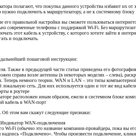
тора полагают, что покупка данного устройства избавит их от 
 его нужно подключить к маршрутизатору, а не к системному блок
сле его правильной настройки вы сможете пользоваться интернет
льно современные телефоны с поддержкой Wi-Fi. Без маршрутиза
ать этот кабель к устройству, с которого хотите зайти в интерне
гать и подключать.
е дальнейшей пошаговой инструкции:
беля. Также в предыдущей части статьи приведена его фотография
жен справа возле антенны (в некоторых моделях – слева), рас
. Теперь немного теории. WAN и LAN – это типы компьютерной 
 локальную сеть. Для них используется один и тот же вид кабеля
орты в роутере
заторе расположен иным образом, ежели в системном блоке ком
вой кабель в WAN-порт
м. Об этом вам скажут следующие признаки:
. Индикатор WAN-подключения
о Wi-Fi (обычно это название компании-провайдера, пока вы его
 надпись «Подключено». Чтобы произвести подключение, кликни