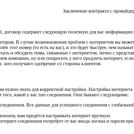
Заключение контракта с провайде
й, договор содержит следующую полезную для вас информацию:
атором. В случае возникновения проблем с интернетом вы может
ён этот номер (то есть на вас), и это будет быстрее, чем называ
ехать и обсудить темы, связанные с интернетом, лично с предст
елем компании, ну или попросить у него продлить интернет, если
т, зато получают одобрение со стороны клиентов.
 нужно знать для корректной настройки. Настройка интернета з
т того, какой у вас тип соединения. Они бывают следующими:
 соединения. Все данные для успешного соединения с глобальной
единения, вам придётся настраивать интернет вручную.
ип интернет-соединения потребует от вас ввода логина и пароля п