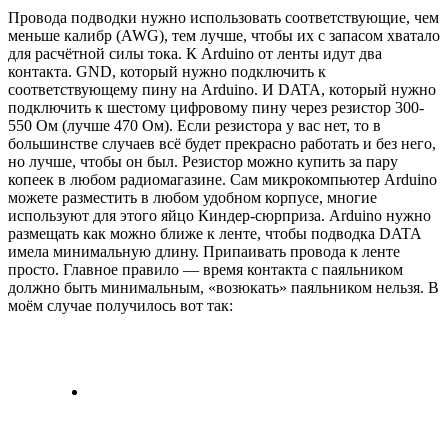
Провода подводки нужно использовать соответствующие, чем
меньше калибр (AWG), тем лучше, чтобы их с запасом хватало
для расчётной силы тока. К Arduino от ленты идут два
контакта. GND, который нужно подключить к
соответствующему пину на Arduino. И DATA, который нужно
подключить к шестому цифровому пину через резистор 300-
550 Ом (лучше 470 Ом). Если резистора у вас нет, то в
большинстве случаев всё будет прекрасно работать и без него,
но лучше, чтобы он был. Резистор можно купить за пару
копеек в любом радиомагазине. Сам микрокомпьютер Arduino
можете разместить в любом удобном корпусе, многие
используют для этого яйцо Киндер-сюрприза. Arduino нужно
размещать как можно ближе к ленте, чтобы подводка DATA
имела минимальную длину. Припаивать провода к ленте
просто. Главное правило — время контакта с паяльником
должно быть минимальным, «возюкать» паяльником нельзя. В
моём случае получилось вот так: