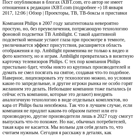
Пост опубликован в блогах iXBT.com, его автор не имеет
отношения к редакции iXBT.com
(подробнее »)
18 января
2017, 12:06
|
Обзор
| Проекторы, ТВ, ТВ-боксы и приставки
Компания Philips в 2007 году запатентовала невероятно
простую, но, без преувеличения, потрясающую технологию
фоновой подсветки ТВ Ambilight. С такой адаптивной
подсветкой меньше устают глаза при просмотре в темноте,
увеличивается эффект присутствия, расширяется область
отображения и пр. Ambilight применима не только к видео и
фото контенту, но и играм. Ambilight превратилась в визитную
карточку телевизоров Philips. С тех пор компания Philips
пристально бдит, чтобы никто из крупных производителей и
думать не смел посягать на святое, создавая что-то подобное.
Наверное, лицензировать эту технологию можно, но условия
какие-то запредельные, и другие игроки рынка не особо горят
желанием это делать. Небольшие компании тоже пытались (и
сейчас есть компании, которые это делают) внедрять
аналогичную технологию в виде отдельных комплектов, но
кара от Philips была неизбежна. Так что в лучшем случае, если
компания не продлит каким-то образом патент или его
производную, другие производители лишь в 2027 году смогут
выпускать что-то похожее. Но нас, обычных потребителей,
такая кара не касается. Мы вольны для себя делать то, что
считаем нужным. Сегодня я расскажу в деталях, как