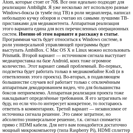
Atom, которые стоят от 70$. Все они идеально подходят для
реализации Ambilight. Я уже несколько лет использую разные
Windows-боксы (в тумбе под ТВ) в роли медиаплеера, написал
небольшую кучку обзоров и считаю их самыми лучшими ТВ-
приставками для медиаконтента. Аппаратная реализация
этого варианта едина для всех перечисленных операционных
систем.
Именно об этом варианте я расскажу в статье
.
Программная часть будет относиться к Windows системе, в
роли универсальной управляющей программы будет
выступать AmbiBox. С Mac OS X и Linux можно использовать
Prismatik. Второй вариант — источником сигнала выступает
медиаприставка на базе Android, коих тоже огромное
количество. Этот вариант самый проблемный. Во-первых,
подсветка будет работать только в медиакомбайне Kodi (и в
ответвлениях этого проекта). Во-вторых, в подавляющем
большинстве случаев всё работает только с отключённым
аппаратным декодированием видео, что для большинства
боксов неприемлемо. Аппаратная реализация проекта тоже
накладывает определённые требования. Я его затрагивать не
буду, но если что-то интересует конкретное, то постараюсь
ответить в комментариях. Третий вариант — независимое от
источника сигнала решение. Это самое затратное, но
абсолютно универсальное решение, т.к. сигнал снимается
прямо с HDMI кабеля. Для него вам понадобится достаточно
мощный микрокомпьютер (типа Raspberry Pi), HDMI сплиттер