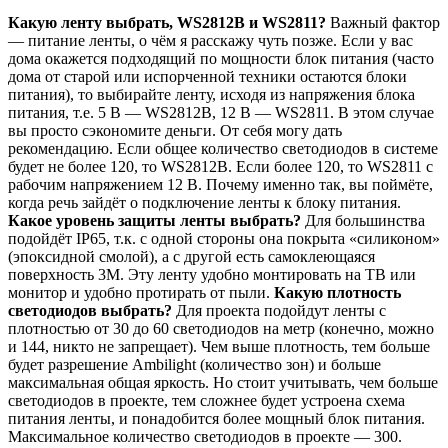
Какую ленту выбрать, WS2812B и WS2811?
Важный фактор
— питание ленты, о чём я расскажу чуть позже. Если у вас
дома окажется подходящий по мощности блок питания (часто
дома от старой или испорченной техники остаются блоки
питания), то выбирайте ленту, исходя из напряжения блока
питания, т.е. 5 В — WS2812B, 12 В — WS2811. В этом случае
вы просто сэкономите деньги. От себя могу дать
рекомендацию. Если общее количество светодиодов в системе
будет не более 120, то WS2812B. Если более 120, то WS2811 с
рабочим напряжением 12 В. Почему именно так, вы поймёте,
когда речь зайдёт о подключение ленты к блоку питания.
Какое уровень защиты ленты выбрать?
Для большинства
подойдёт IP65, т.к. с одной стороны она покрыта «силиконом»
(эпоксидной смолой), а с другой есть самоклеющаяся
поверхность 3M. Эту ленту удобно монтировать на ТВ или
монитор и удобно протирать от пыли.
Какую плотность
светодиодов выбрать?
Для проекта подойдут ленты с
плотностью от 30 до 60 светодиодов на метр (конечно, можно
и 144, никто не запрещает). Чем выше плотность, тем больше
будет разрешение Ambilight (количество зон) и больше
максимальная общая яркость. Но стоит учитывать, чем больше
светодиодов в проекте, тем сложнее будет устроена схема
питания ленты, и понадобится более мощный блок питания.
Максимальное количество светодиодов в проекте — 300.