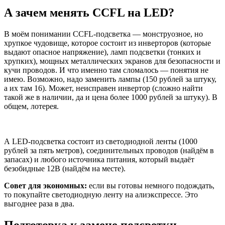
А зачем менять CCFL на LED?
В моём понимании CCFL-подсветка — монструозное, но
хрупкое чудовище, которое состоит из инверторов (которые
выдают опасное напряжение), ламп подсветки (тонких и
хрупких), мощных металлических экранов для безопасности и
кучи проводов. И что именно там сломалось — понятия не
имею. Возможно, надо заменить лампы (150 рублей за штуку,
а их там 16). Может, неисправен инвертор (сложно найти
такой же в наличии, да и цена более 1000 рублей за штуку). В
общем, лотерея.
А LED-подсветка состоит из светодиодной ленты (1000
рублей за пять метров), соединительных проводов (найдём в
запасах) и любого источника питания, который выдаёт
безобидные 12В (найдём на месте).
Совет для экономных:
если вы готовы немного подождать,
то покупайте светодиодную ленту на алиэкспрессе. Это
выгоднее раза в два.
Подготовка к замене подсветки