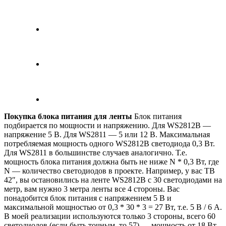
Покупка блока питания для ленты
Блок питания
подбирается по мощности и напряжению. Для WS2812B —
напряжение 5 В. Для WS2811 — 5 или 12 В. Максимальная
потребляемая мощность одного WS2812B светодиода 0,3 Вт.
Для WS2811 в большинстве случаев аналогично. Т.е.
мощность блока питания должна быть не ниже N * 0,3 Вт, где
N — количество светодиодов в проекте. Например, у вас ТВ
42″, вы остановились на ленте WS2812B с 30 светодиодами на
метр, вам нужно 3 метра ленты все 4 стороны. Вас
понадобится блок питания с напряжением 5 В и
максимальной мощностью от 0,3 * 30 * 3 = 27 Вт, т.е. 5 В / 6 А.
В моей реализации используются только 3 стороны, всего 60
светодиодов (если быть точным, то 57) — мощность от 18 Вт,