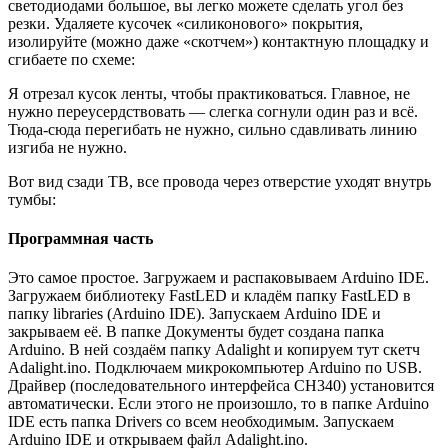
светодиодами большое, вы легко можете сделать угол без
резки. Удаляете кусочек «силиконового» покрытия,
изолируйте (можно даже «скотчем») контактную площадку и
сгибаете по схеме:
Я отрезал кусок ленты, чтобы практиковаться. Главное, не
нужно переусердствовать — слегка согнули один раз и всё.
Тюда-сюда перегибать не нужно, сильно сдавливать линию
изгиба не нужно.
Вот вид сзади ТВ, все провода через отверстие уходят внутрь
тумбы:
Программная часть
Это самое простое. Загружаем и распаковываем Arduino IDE.
Загружаем библиотеку FastLED и кладём папку FastLED в
папку libraries (Arduino IDE). Запускаем Arduino IDE и
закрываем её. В папке Документы будет создана папка
Arduino. В ней создаём папку Adalight и копируем тут скетч
Adalight.ino. Подключаем микрокомпьютер Arduino по USB.
Драйвер (последовательного интерфейса CH340) установится
автоматически. Если этого не произошло, то в папке Arduino
IDE есть папка Drivers со всем необходимым. Запускаем
Arduino IDE и открываем файл Adalight.ino.