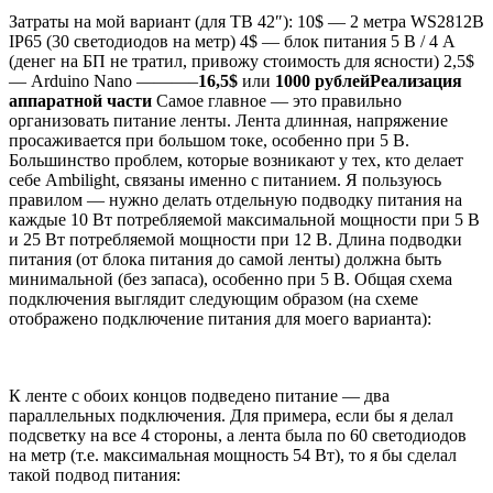
Затраты на мой вариант (для ТВ 42″): 10$ — 2 метра WS2812B
IP65 (30 светодиодов на метр) 4$ — блок питания 5 В / 4 А
(денег на БП не тратил, привожу стоимость для ясности) 2,5$
— Arduino Nano ———–
16,5$
или
1000 рублей
Реализация
аппаратной части
Самое главное — это правильно
организовать питание ленты. Лента длинная, напряжение
просаживается при большом токе, особенно при 5 В.
Большинство проблем, которые возникают у тех, кто делает
себе Ambilight, связаны именно с питанием. Я пользуюсь
правилом — нужно делать отдельную подводку питания на
каждые 10 Вт потребляемой максимальной мощности при 5 В
и 25 Вт потребляемой мощности при 12 В. Длина подводки
питания (от блока питания до самой ленты) должна быть
минимальной (без запаса), особенно при 5 В. Общая схема
подключения выглядит следующим образом (на схеме
отображено подключение питания для моего варианта):
К ленте с обоих концов подведено питание — два
параллельных подключения. Для примера, если бы я делал
подсветку на все 4 стороны, а лента была по 60 светодиодов
на метр (т.е. максимальная мощность 54 Вт), то я бы сделал
такой подвод питания: