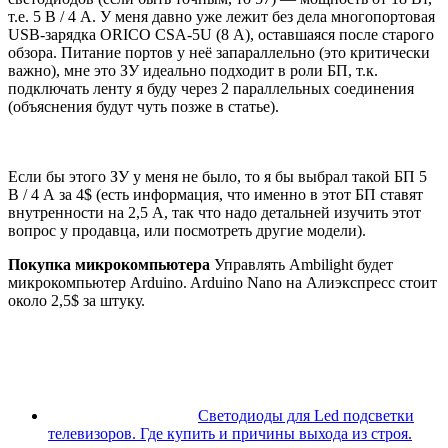
т.е. 5 В / 4 А. У меня давно уже лежит без дела многопортовая
USB-зарядка ORICO CSA-5U (8 А), оставшаяся после старого
обзора. Питание портов у неё запараллельно (это критически
важно), мне это ЗУ идеально подходит в роли БП, т.к.
подключать ленту я буду через 2 параллельных соединения
(объяснения будут чуть позже в статье).
Если бы этого ЗУ у меня не было, то я бы выбрал такой БП 5
В / 4 А за 4$ (есть информация, что именно в этот БП ставят
внутренности на 2,5 А, так что надо детальней изучить этот
вопрос у продавца, или посмотреть другие модели).
Покупка микрокомпьютера
Управлять Ambilight будет
микрокомпьютер Arduino. Arduino Nano на Алиэкспресс стоит
около 2,5$ за штуку.
Светодиоды для Led подсветки
телевизоров. Где купить и причины выхода из строя.