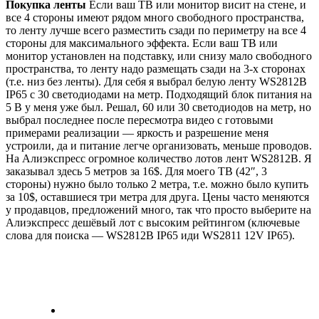
Покупка ленты
Если ваш ТВ или монитор висит на стене, и
все 4 стороны имеют рядом много свободного пространства,
то ленту лучше всего разместить сзади по периметру на все 4
стороны для максимального эффекта. Если ваш ТВ или
монитор установлен на подставку, или снизу мало свободного
пространства, то ленту надо размещать сзади на 3-х сторонах
(т.е. низ без ленты). Для себя я выбрал белую ленту WS2812B
IP65 с 30 светодиодами на метр. Подходящий блок питания на
5 В у меня уже был. Решал, 60 или 30 светодиодов на метр, но
выбрал последнее после пересмотра видео с готовыми
примерами реализации — яркость и разрешение меня
устроили, да и питание легче организовать, меньше проводов.
На Алиэкспресс огромное количество лотов лент WS2812B. Я
заказывал здесь 5 метров за 16$. Для моего ТВ (42″, 3
стороны) нужно было только 2 метра, т.е. можно было купить
за 10$, оставшиеся три метра для друга. Цены часто меняются
у продавцов, предложений много, так что просто выберите на
Алиэкспресс дешёвый лот с высоким рейтингом (ключевые
слова для поиска — WS2812B IP65 иди WS2811 12V IP65).