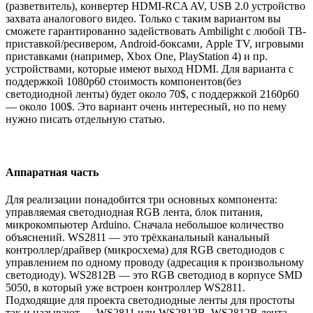
(разветвитель), конвертер HDMI-RCA AV, USB 2.0 устройство
захвата аналогового видео. Только с таким вариантом вы
сможете гарантированно задействовать Ambilight с любой ТВ-
приставкой/ресивером, Android-боксами, Apple TV, игровыми
приставками (например, Xbox One, PlayStation 4) и пр.
устройствами, которые имеют выход HDMI. Для варианта с
поддержкой 1080p60 стоимость компонентов(без
светодиодной ленты) будет около 70$, с поддержкой 2160p60
— около 100$. Это вариант очень интересный, но по нему
нужно писать отдельную статью.
Аппаратная часть
Для реализации понадобится три основных компонента:
управляемая светодиодная RGB лента, блок питания,
микрокомпьютер Arduino. Сначала небольшое количество
объяснений. WS2811 — это трёхканальный канальный
контроллер/драйвер (микросхема) для RGB светодиодов с
управлением по одному проводу (адресация к произвольному
светодиоду). WS2812B — это RGB светодиод в корпусе SMD
5050, в который уже встроен контроллер WS2811.
Подходящие для проекта светодиодные ленты для простоты
так и называют — WS2811 или WS2812B. WS2812B лента —