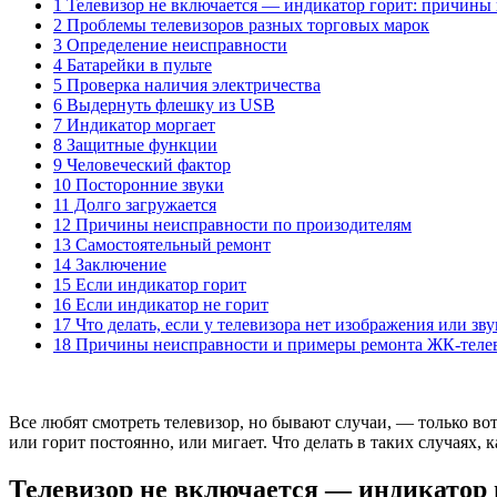
1 Телевизор не включается — индикатор горит: причины 
2 Проблемы телевизоров разных торговых марок
3 Определение неисправности
4 Батарейки в пульте
5 Проверка наличия электричества
6 Выдернуть флешку из USB
7 Индикатор моргает
8 Защитные функции
9 Человеческий фактор
10 Посторонние звуки
11 Долго загружается
12 Причины неисправности по произодителям
13 Самостоятельный ремонт
14 Заключение
15 Если индикатор горит
16 Если индикатор не горит
17 Что делать, если у телевизора нет изображения или зву
18 Причины неисправности и примеры ремонта ЖК-теле
Все любят смотреть телевизор, но бывают случаи, — только во
или горит постоянно, или мигает. Что делать в таких случаях,
Телевизор не включается — индикатор 