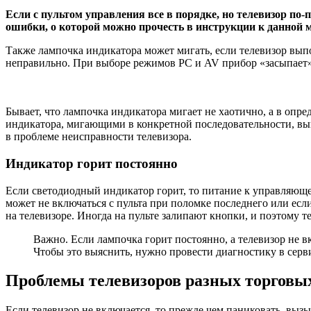
Если с пультом управления все в порядке, но телевизор по-
ошибки, о которой можно прочесть в инструкции к данной 
Также лампочка индикатора может мигать, если телевизор вы
неправильно. При выборе режимов PC и AV прибор «засыпает»
Бывает, что лампочка индикатора мигает не хаотично, а в опр
индикатора, мигающими в конкретной последовательности, вы
в проблеме неисправности телевизора.
Индикатор горит постоянно
Если светодиодный индикатор горит, то питание к управляющем
может не включаться с пульта при поломке последнего или есл
на телевизоре. Иногда на пульте залипают кнопки, и поэтому те
Важно. Если лампочка горит постоянно, а телевизор не в
Чтобы это выяснить, нужно провести диагностику в серв
Проблемы телевизоров разных торговы
Если телевизор не включается, то прежде чем паниковать, вы