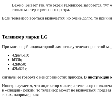
Важно. Бывает так, что экран телевизора загорается, тут
только мастер сервисного центра.
Если телевизор все-таки включается, но очень долго, то причи
Телевизор марки LG
При мигающей индикаторной лампочке у телевизоров этой мар
42pa4510;
ld33b;
42ld650;
42la621v,
сигналы ее говорят о неисправностях прибора.
В инструкции к
Иногда случается, что индикатор мигает, а телевизор не вклю
в «спящий» режим, то телевизор может не включаться, подава
таких, например, как: