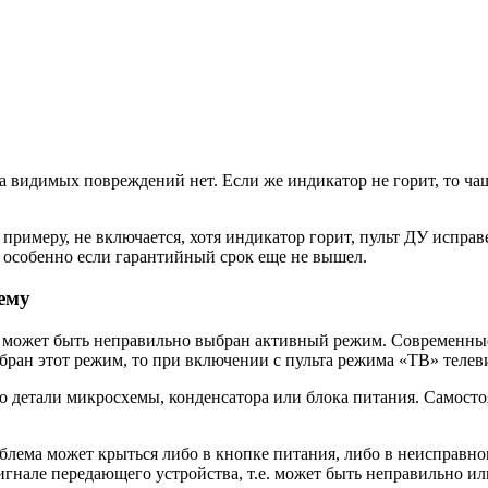
 а видимых повреждений нет. Если же индикатор не горит, то ча
к примеру, не включается, хотя индикатор горит, пульт ДУ испра
, особенно если гарантийный срок еще не вышел.
ему
ит, может быть неправильно выбран активный режим. Современн
ран этот режим, то при включении с пульта режима «ТВ» телеви
то детали микросхемы, конденсатора или блока питания. Самост
блема может крыться либо в кнопке питания, либо в неисправном
игнале передающего устройства, т.е. может быть неправильно и