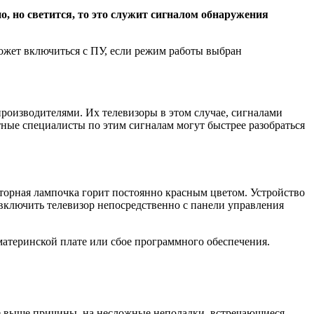
о, но светится, то это служит сигналом обнаружения
ожет включиться с ПУ, если режим работы выбран
производителями. Их телевизоры в этом случае, сигналами
ые специалисты по этим сигналам могут быстрее разобраться
аторная лампочка горит постоянно красным цветом. Устройство
 включить телевизор непосредственно с панели управления
 материнской плате или сбое программного обеспечения.
ные выше причины, на несложные неполадки, встречающиеся