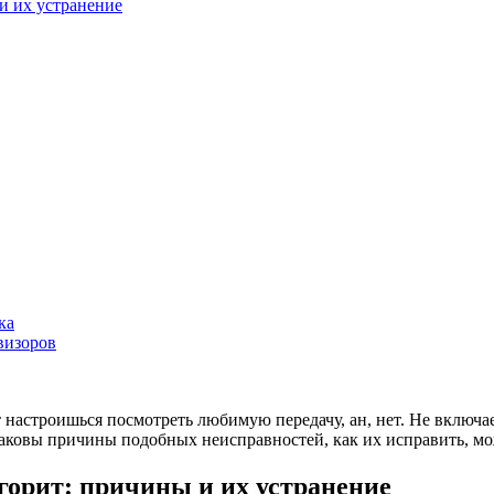
и их устранение
ка
визоров
т настроишься посмотреть любимую передачу, ан, нет. Не включа
 каковы причины подобных неисправностей, как их исправить, мож
горит: причины и их устранение