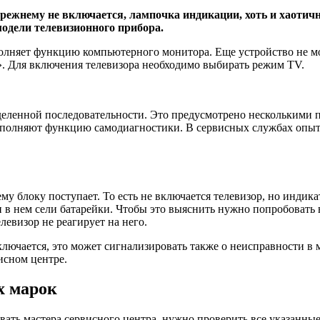
прежнему не включается, лампочка индикации, хоть и хаотичн
модели телевизионного прибора.
полняет функцию компьютерного монитора. Еще устройство не м
. Для включения телевизора необходимо выбирать режим TV.
еделенной последовательности. Это предусмотрено несколькими 
полняют функцию самодиагностики. В сервисных службах опытн
у блоку поступает. То есть не включается телевизор, но индик
и в нем сели батарейки. Чтобы это выяснить нужно попробовать
левизор не реагирует на него.
ключается, это может сигнализировать также о неисправности в
исном центре.
х марок
зывать мастера сервисного центра, нужно проверить все указан