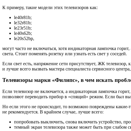
К примеру, такие модели этих телевизоров как:
le40r81b;
le32r81b;
le23r51b;
le40s62b;
le20s52bp,
могут часто не включаться, хотя индикаторная лампочка горит,
света. Стоит поменять розетку или узнать есть свет у соседей.
Если свет есть, напряжение сети присутствует, ЖК телевизор, 
и лучше всего вызвать мастера специалиста сервисного центра
Телевизоры марки «Филипс», в чем искать пробл
Если телевизор не включается, а индикаторная лампочка гор
позволяют переводить прибор в «спящий» режим. Если был выб
Но если этого не происходит, то возможно повреждены какие-
не рекомендуется. В крайнем случае, лучше всего:
попробовать выключить, снова включить устройство, про
темный экран телевизора также может быть при слабом с