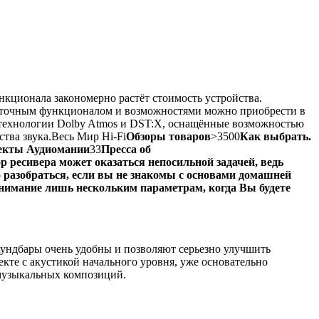
нкционала закономерно растёт стоимость устройства.
остаточным функционалом и возможностями можно приобрести в
е технологии Dolby Atmos и DST:X, оснащённые возможностью
тва звука.Весь Мир Hi-Fi
Обзоры товаров
>3500
Как выбрать.
екты Аудиомании
33
Пресса об
р ресивера может оказаться непосильной задачей, ведь
 разобраться, если вы не знакомы с основами домашней
внимание лишь нескольким параметрам, когда Вы будете
саундбары очень удобны и позволяют серьезно улучшить
екте с акустикой начального уровня, уже основательно
 музыкальных композиций.