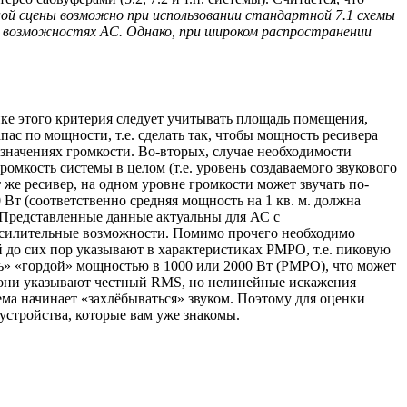
ой сцены возможно при использовании стандартной 7.1 схемы
х возможностях АС. Однако, при широком распространении
ке этого критерия следует учитывать площадь помещения,
ас по мощности, т.е. сделать так, чтобы мощность ресивера
начениях громкости. Во-вторых, случае необходимости
омкость системы в целом (т.е. уровень создаваемого звукового
т же ресивер, на одном уровне громкости может звучать по-
Вт (соответственно средняя мощность на 1 кв. м. должна
. Представленные данные актуальны для АС с
 усилительные возможности. Помимо прочего необходимо
 до сих пор указывают в характеристиках PMPO, т.е. пиковую
ь» «гордой» мощностью в 1000 или 2000 Вт (PMPO), что может
о: они указывают честный RMS, но нелинейные искажения
ема начинает «захлёбываться» звуком. Поэтому для оценки
устройства, которые вам уже знакомы.