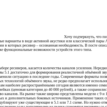
Хочу подчеркнуть, что пиш
тивные варианты в виде активной акустики или классической па
ии в которых ресивер – осознанная необходимость. В посте опи
же функциональные возможности устройств этого типа.
боре ресиверов, касается количества каналов усиления. Нередк
ы 5.1 достаточно для формирования реалистичной объёмной звук
зменили ситуацию в последние годы. Современные форматы позв
ных технологий объёмного звука, не редко предполагает исполь
ам наиболее распространёнными сегодня являются именно семи
ейках (ценовая категория до 40 000 рублей), а также сохранили
во каналов. На рынке также широко представлены модели с 9 и 
ых и дополнительных боковых источников. Применение таких сис
дублируют уже существующие в 5.1 или 7.1 схеме. Но нужно отм
следние годы популярными на рынке становятся ресиверы со стер