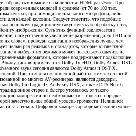
ует обращать внимание на количество HDMI разъёмов. При
еди современных моделей в среднем (от 70 до 100 тыс.
втоматически, при помощи специального микрофона, либо
сти для каждой колонки. Следует отметить, что подобные
олько используя традиционную акустическую обработку стен,
сингу изображения. Суть этих функций заключается в
ание и искусственное увеличение разрешения до Full HD или
по их словам, проводят адаптацию изображения лучше, чем
ет целый ряд режимов и стандартов, которые в известной
вание и выбор этих режимов может несколько озадачить не
ространёнными форматами, которые поддерживают подавляющее
я Blu-ray дисков применяются Dolby TrueHD, Dolby Atmos, DST-
бъёмного звука сегодня являются Dolby Atmos и DST-X,
 сценой. При этом для полноценной работы этих технологий
изованной во многих AV-ресиверах, являются декодеры,
ая Dolby Pro Logic IIz, Audyssey DSX, а также DTS Neo: 6.
традиционное стерео и быстро утомляюсь от такого
ункцию компрессии по необходимости – только в порядке
которой зачастую выше общий уровень громкости. Нелишней
мкости за стенкой. Цифровой компрессор обрезает амплитудные