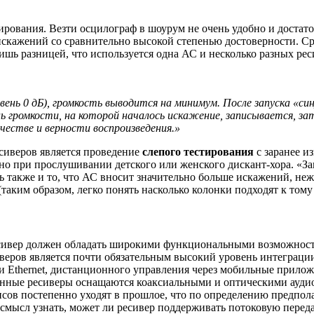
тирования. Везти осцилограф в шоурум не очень удобно и доста
искажений со сравнительно высокой степенью достоверности. С
ишь разницей, что используется одна АС и несколько разных рес
вень 0 дБ), громкость выводится на минимум. После запуска «си
ь громкости, на которой началось искажение, записывается, з
честве и верности воспроизведения.»
сиверов является проведение
слепого тестирования
с заранее и
при прослушивании детского или женского дискант-хора. «Замы
 также и то, что АС вносит значительно больше искажений, неже
таким образом, легко понять насколько колонки подходят к тому
сивер должен обладать широкими функциональными возможностя
еров является почти обязательным высокий уровень интеграции
п.) и Ethernеt, дистанционного управления через мобильные при
менные ресиверы оснащаются коаксиальными и оптическими ауди
ов постепенно уходят в прошлое, что по определению предпола
смысл узнать, может ли ресивер поддерживать потоковую передач