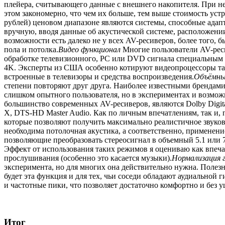
плейера, считывающего данные с внешнего накопителя. При н
этом закономерно, что чем их больше, тем выше стоимость устр
рублей) ценовом диапазоне являются системы, способные адап
вручную, вводя данные об акустической системе, расположени
возможности есть далеко не у всех AV-ресиверов, более того
пола и потолка.
Видео функционал
Многие пользователи AV-реси
обработке телевизионного, PC или DVD сигнала специальным 
4K. Эксперты из США особенно котируют видеопроцессоры таки
встроенные в телевизоры и средства воспроизведения.
Объёмны
степени повторяют друг друга. Наиболее известными брендами
слишком опытного пользователя, но в экспериментах и возмо
большинство современных AV-ресиверов, являются Dolby Digita
X, DTS-HD Master Audio. Как по личным впечатлениям, так и,
которые позволяют получить максимально реалистичное звуков
необходима потолочная акустика, а соответственно, применен
позволяющие преобразовать стереосигнал в объемный 5.1 или 7.1
Эффект от использования таких режимов я оцениваю как впеч
прослушивания (особенно это касается музыки).
Нормализация г
эксперимента, но для многих она действительно нужна. Полезн
будет эта функция и для тех, чьи соседи обладают аудиальной
и частотные пики, что позволяет достаточно комфортно и без у
Итог