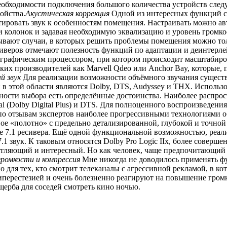
еобходимости подключения большого количества устройств след
ойства.
Акустическая коррекция
Одной из интересных функций ср
тировать звук к особенностям помещения. Настраивать можно а
и колонок и задавая необходимую эквализацию и уровень громко
, бывают случаи, в которых решить проблемы помещения можно т
веров отмечают полезность функций по адаптации и деинтерлей
графическим процессором, при котором происходит масштабиров
х производителей как Marvell Qdeo или Anchor Bay, которые, 
й звук
Для реализации возможности объёмного звучания существу
 в этой области являются Dolby, DTS, Audyssey и THX. Использо
жности выбора есть определённые достоинства. Наиболее расп
l (Dolby Digital Plus) и DTS. Для полноценного воспроизведени
 по отзывам экспертов наиболее прогрессивными технологиями о
ое «полотно» с предельно детализированной, глубокой и точной
ие 7.1 ресивера. Ещё одной функциональной возможностью, реал
 звук. К таковым относятся Dolby Pro Logic IIx, более совершенн
атляющий и интересный. Но как человек, чаще предпочитающий 
ромкости и компрессия
Мне никогда не доводилось применять ф
о для тех, кто смотрит телеканалы с агрессивной рекламой, в 
 гиперестезией и очень болезненно реагируют на повышение гро
щерба для соседей смотреть кино ночью.