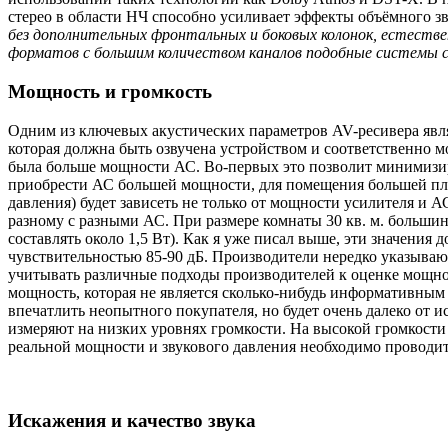
стерео в области НЧ способно усиливает эффекты объёмного зв
без дополнительных фронтальных и боковых колонок, естеств
форматов с большим количеством каналов подобные системы 
Мощность и громкость
Одним из ключевых акустических параметров AV-ресивера явля
которая должна быть озвучена устройством и соответственно мо
была больше мощности АС. Во-первых это позволит минимизир
приобрести АС большей мощности, для помещения большей площа
давления) будет зависеть не только от мощности усилителя и А
разному с разными АС. При размере комнаты 30 кв. м. большин
составлять около 1,5 Вт). Как я уже писал выше, эти значени
чувствительностью 85-90 дБ. Производители нередко указыва
учитывать различные подходы производителей к оценке мощнос
мощность, которая не является сколько-нибудь информативным
впечатлить неопытного покупателя, но будет очень далеко от
измеряют на низких уровнях громкости. На высокой громкости 
реальной мощности и звукового давления необходимо проводит
Искажения и качество звука