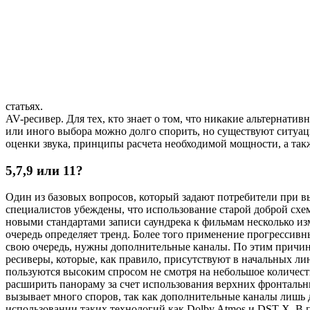
статьях.
AV-ресивер. Для тех, кто знает о том, что никакие альтерна
или иного выбора можно долго спорить, но существуют ситуац
оценки звука, принципы расчета необходимой мощности, а так
5,7,9 или 11?
Один из базовых вопросов, который задают потребители при вы
специалистов убеждены, что использование старой доброй схем
новыми стандартами записи саундрека к фильмам несколько и
очередь определяет тренд. Более того применение прогрессив
свою очередь, нужны дополнительные каналы. По этим причин
ресиверы, которые, как правило, присутствуют в начальных лин
пользуются высоким спросом не смотря на небольшое количест
расширить панораму за счет использования верхних фронтальн
вызывает много споров, так как дополнительные каналы лишь 
использовании таких технологий как Dolby Atmos и DST-X. В по