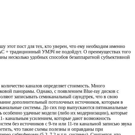
у этот пост для тех, кто уверен, что ему необходим именно
ры АС + традиционный УМЗЧ не подойдут. О преимуществах того
саны несколько удобных способов безаппаратной субъективной
о количество каналов определяет стоимость. Много
овой панорамы. Однако, с появлением Blue-ray дисков с
оляют записывать семиканальный саундтрек, что в свою
зование дополнительный потолочных источников, которым в
канальные системы. До сих пор выпускаются пятиканальные
сь особенно удачные модели (либо их модернизации), которые
11- канальным усилением, которые дают возможность
тем без источников с 9-ти или 11-ти канальной записью звука
етить, что такие схемы полезны и оправданы при
ео сабвуферами (5.2, 7.2 и т.п. системы). Считается, что