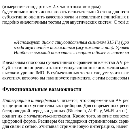
(измерение стандартным 2-х частотным методом).
будет возможность использовать испытательный стенд для тес
субъективно оценить качество звука и появление нелинейных 
подобно аналогичным тестам для акустических систем. С той л
«Используют диск с синусоидальным сигналом 315 Гц (уро
когда звук начнёт искажаться (жужжать и т.п). Уровен
Наиболее высокий показатель говорит о более высоком ка
Идеальным способом субъективного сравнения качества АV-ре
Субъективно определить интермодуляционные искажения можно 
высоком уровне IMD. В субъективных тестах следует учитывать
акустику, которую вы планируете применять с этим ресивером (
Функциональные возможности
Интеграция и интерфейсы
Считается, что современный AV-ре
традиционных усилительных приборов. Для современных ресив
беспроводной передачи данных (Bluetooth, AirPlay, Wi-Fi и т.
роднит их с мультирум-системами. Кроме того, многие совре
цифровой форме. Ресиверы без поддержки стриминговых сервис
для связи с сетью. Учитывая стриминговую интеграцию, имеет 