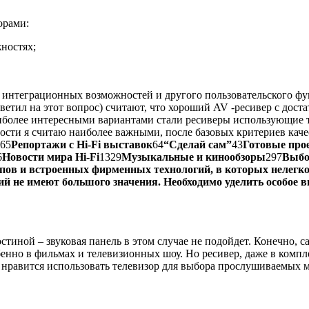
орами:
ностях;
, интеграционных возможностей и другого пользовательского фу
ответил на этот вопрос) считают, что хороший AV -ресивер с д
 наиболее интересными вариантами стали ресиверы использующи
сти я считаю наиболее важными, после базовых критериев качес
65
Репортажи с Hi-Fi выставок
64
“Сделай сам”
43
Готовые про
6
Новости мира Hi-Fi
1329
Музыкальные и кинообзоры
297
Выбо
пов и встроенных фирменных технологий, в которых нелегко
ий не имеют большого значения. Необходимо уделить особое 
стиной – звуковая панель в этом случае не подойдет. Конечно, 
бенно в фильмах и телевизионных шоу. Но ресивер, даже в компл
м нравится использовать телевизор для выбора прослушиваемых