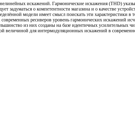
 нелинейных искажений. Гармонические искажения (THD) указыв
едует задуматься о компетентности магазина и о качестве устро
еделённой модели имеет смысл поискать эти характеристики в те
а современных ресиверов уровень гармонических искажений исч
 большинство из них созданы на базе идентичных усилительных ч
ьной величиной для интермодуляционных искажений в современн