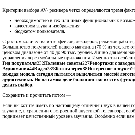
Критерии выбора AV- ресивера четко определяются тремя факт
необходимостью в тех или иных функциональных возмож
качеством звука и изображения;
бюджетом пользователя.
С ростом количества интерфейсов, декодеров, режимов работы
Большинство покупателей нашего магазина (70 % из тех, кто 
ценовом диапазоне от 40 до 90 тыс. рублей. Лично для меня
управления через мобильные приложения. Именно эти особенно
Гид покупателя
232
Полезные советы
227
Репортажи с заводов
Аудиомании
44
Видео
289
Фотогалерея
88
Интересное о звуке
55
каждая модель сегодня пытается выделиться массой логоти
аудиотехники. Но на самом деле большинство из этих функц
делать выбор.
Сохранить и прочитать потом —
Если вы хотите иметь по-настоящему отличный звук в вашей го
звучание, в сравнении с встроенной акустикой телевизора, осо
поднимает качественный уровень звучания. Особенно если ва