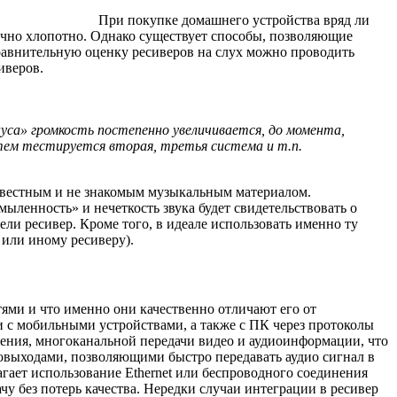
При покупке домашнего устройства вряд ли
точно хлопотно. Однако существует способы, позволяющие
равнительную оценку ресиверов на слух можно проводить
иверов.
нуса» громкость постепенно увеличивается, до момента,
атем тестируется вторая, третья система и т.п.
звестным и не знакомым музыкальным материалом.
ленность» и нечеткость звука будет свидетельствовать о
ли ресивер. Кроме того, в идеале использовать именно ту
 или иному ресиверу).
ми и что именно они качественно отличают его от
 с мобильными устройствами, а также с ПК через протоколы
ложения, многоканальной передачи видео и аудиоинформации, что
овыходами, позволяющими быстро передавать аудио сигнал в
гает использование Ethernеt или беспроводного соединения
у без потерь качества. Нередки случаи интеграции в ресивер