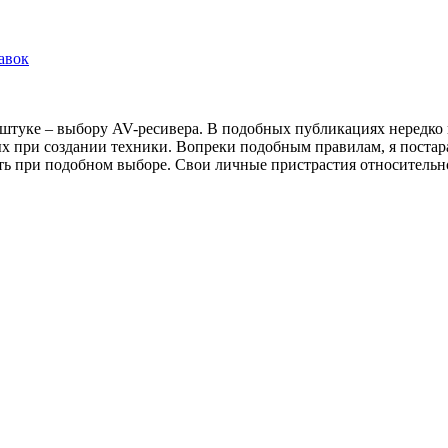
авок
й штуке – выбору AV-ресивера. В подобных публикациях нередк
х при создании техники. Вопреки подобным правилам, я постар
ать при подобном выборе. Свои личные пристрастия относительн