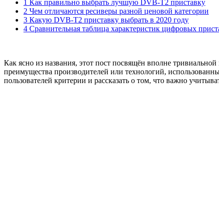
1 Как правильно выбрать лучшую DVB-T2 приставку
2 Чем отличаются ресиверы разной ценовой категории
3 Какую DVB-T2 приставку выбрать в 2020 году
4 Сравнительная таблица характеристик цифровых прист
Как ясно из названия, этот пост посвящён вполне тривиально
преимущества производителей или технологий, использованны
пользователей критерии и рассказать о том, что важно учитыв