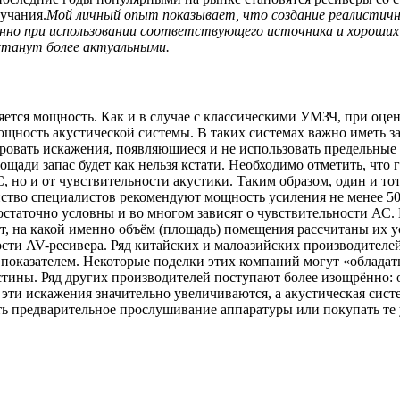
учания.
Мой личный опыт показывает, что создание реалистичн
енно при использовании соответствующего источника и хороши
станут более актуальными.
ется мощность. Как и в случае с классическими УМЗЧ, при оцен
щность акустической системы. В таких системах важно иметь зап
овать искажения, появляющиеся и не использовать предельные з
ди запас будет как нельзя кстати. Необходимо отметить, что гр
С, но и от чувствительности акустики. Таким образом, один и то
ство специалистов рекомендуют мощность усиления не менее 50 
я достаточно условны и во многом зависят о чувствительности АС
ют, на какой именно объём (площадь) помещения рассчитаны их
ти AV-ресивера. Ряд китайских и малоазийских производителей
 показателем. Некоторые поделки этих компаний могут «обладат
 истины. Ряд других производителей поступают более изощрённ
эти искажения значительно увеличиваются, а акустическая сист
ь предварительное прослушивание аппаратуры или покупать те 