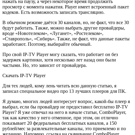
нажать на паузу, а через некоторое время продолжить
просмотр с момента нажатия. Player имеет встроенный пакет
кодеков. Есть возможность записать трансляцию.
В обычном режиме даётся 30 каналов, но, не факт, что все 30
будут работать. Также, можно выбрать другие провайдеры,
вроде «Новотелеком», «Луганет», «Ростелеком»,
«Ставрополь», «Сибирь». Также, не факт, что данные пакеты
заработают. Поэтому, выбирайте обычный.
Про свой IP-TV Player могу сказать, что работает он без
задержек картинки, хотя несколько лет назад они были
частыми. Но, это зависит от провайдера.
Скачать IP-TV Player
Для тех людей, кому лень читать всю данную статью, я
записал специальное видео про 13 лучших плееров для ПК.
Я думаю, многих людей интересует вопрос, какой-бы плеер я
выбрал, если бы провайдер не предоставил бесплатно IP-TV
Player? Я уже отвечал на него в начале статьи, ComboPlayer,
так как качество у него отменное, при этом, он отлично
показывает 20 федеральных бесплатных каналов, а 150
рублей/мес за развлекательные каналы, это приемлемо и по
желанию. Напомню, ссылка на
скачивание ComboPlayer…