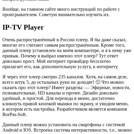
Вообще, на
главном сайте
много инструкций по работе с
проигрывателем. Советую внимательно изучить их.
IP-TV Player
Очень распространённый в России плеер. Я бы даже сказал,
многие его считают самым распространённым. Кроме того,
данный плеер установлен на моём компьютере, и я к нему уже
привык. Почему я выбрал именно этот плеер? Тут ответ
довольно прост. Мой интернет провайдер бесплатно
прилагает его, как дополнительную услугу, к интернету.
Я через этот плеер смотрю 235 каналов. Хотя, на самом деле,
всего штук 5, до остальных руки не доходят! 🙂 Что можно
сказать про этот плеер? Имеет разделы: — Эфирные, новости,
познавательные, HD каналы и прочее. Дизайн довольно
удобный, и простой. Для перехода в меню, достаточно
кликнуть правой кнопкой мышки по экрану, и увидим меню,
в котором есть настройка. Разработчиком является компания
BorPas-Soft.
Данный плеер можно установить на смартфоны с системой
Android и IOS. Встроена система интерактивности, т.е., можно