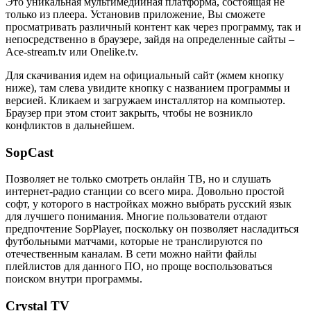
Это уникальная мультимедийная платформа, состоящая не
только из плеера. Установив приложение, Вы сможете
просматривать различный контент как через программу, так и
непосредственно в браузере, зайдя на определенные сайты –
Ace-stream.tv или Onelike.tv.
Для скачивания идем на официальный сайт (жмем кнопку
ниже), там слева увидите кнопку с названием программы и
версией. Кликаем и загружаем инсталлятор на компьютер.
Браузер при этом стоит закрыть, чтобы не возникло
конфликтов в дальнейшем.
SopCast
Позволяет не только смотреть онлайн ТВ, но и слушать
интернет-радио станции со всего мира. Довольно простой
софт, у которого в настройках можно выбрать русский язык
для лучшего понимания. Многие пользователи отдают
предпочтение SopPlayer, поскольку он позволяет насладиться
футбольными матчами, которые не транслируются по
отечественным каналам. В сети можно найти файлы
плейлистов для данного ПО, но проще воспользоваться
поиском внутри программы.
Crystal TV