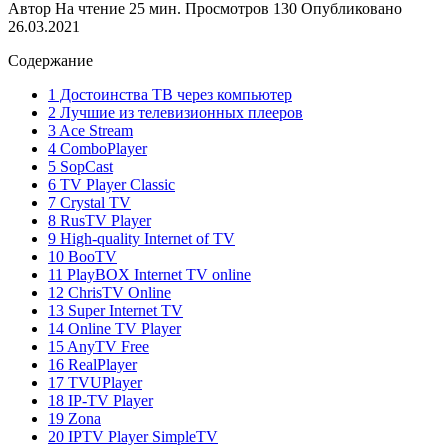
Автор
На чтение
25 мин.
Просмотров
130
Опубликовано
26.03.2021
Содержание
1 Достоинства ТВ через компьютер
2 Лучшие из телевизионных плееров
3 Ace Stream
4 ComboPlayer
5 SopCast
6 TV Player Classic
7 Crystal TV
8 RusTV Player
9 High-quality Internet of TV
10 BooTV
11 PlayBOX Internet TV online
12 ChrisTV Online
13 Super Internet TV
14 Online TV Player
15 AnyTV Free
16 RealPlayer
17 TVUPlayer
18 IP-TV Player
19 Zona
20 IPTV Player SimpleTV