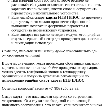
При наличии сбоя ПО, при котором ресивер не
распознаёт её, нужно отключить его из сети, вытащить
карточку из приёмника, ввести снова и осуществить
перезагрузку накопительного устройства.
Если
ошибка смарт-карты НТВ ПЛЮС
по-прежнему
присутствует, то можно произвести сброс опций,
выполнить возврат на фабричные параметры и
осуществить перенастройку устройства.
Если аппарат все равно не видит модуль, его придётся
отдать в сервисный центр для проведения диагностики
и ликвидации неполадки.
Помните, что вынимать карту лучше исключительно при
отключённом питании!
В других ситуациях, когда происходят сбои инициализации
карточки, или не в полном объёме проведена авторизация,
можно сделать телефонный звонок в техподдержку
организации и получить детальные рекомендации по
исправлению
ошибки смарт-карты НТВ ПЛЮС
.
Остались вопросы? Звоните +7 (863) 256-23-83.
Смарт-карта – это пластиковая карточка со встроенным
микрочипом. Она служит необходимой составляющей
приемного оборудования. Что делать, если возникает ошибка