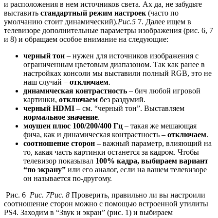
и расположения в нем источников света. Ах да, не забудьте
выставить
стандартный режим настроек
(часто по
умолчанию стоит динамический).
Рис.5
7. Далее ищем в
телевизоре дополнительные параметры изображения (рис. 6, 7
и 8) и обращаем особое внимание на следующие:
черный тон
– нужен для источников изображения с
ограниченным цветовым диапазоном. Так как ранее в
настройках консоли мы выставили полный RGB, это не
наш случай –
отключаем
.
динамическая контрастность
– бич любой игровой
картинки,
отключаем
без раздумий.
черный HDMI
– см. “черный тон”. Выставляем
нормальное значение
.
моушен плюс 100/200/400 Гц
– такая же мешающая
фича, как и динамическая контрастность –
отключаем
.
соотношение сторон
– важный параметр, влияющий на
то, какая часть картинки останется за кадром. Чтобы
телевизор показывал
100% кадра, выбираем вариант
“по экрану”
или его аналог, если на вашем телевизоре
он называется по-другому.
Рис. 6
Рис. 7
Рис. 8
Проверить, правильно ли вы настроили
соотношение сторон можно с помощью встроенной утилиты
PS4. Заходим в “Звук и экран” (рис. 1) и выбираем