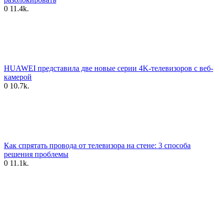
0
11.4k.
HUAWEI представила две новые серии 4K-телевизоров с веб-
камерой
0
10.7k.
Как спрятать провода от телевизора на стене: 3 способа
решения проблемы
0
11.1k.