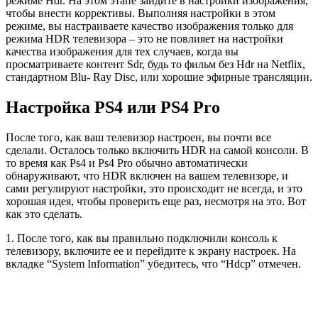
режиме Hdr. На этом этапе зайдите в настройки изображения,
чтобы внести коррективы. Выполняя настройки в этом
режиме, вы настраиваете качество изображения только для
режима HDR телевизора – это не повлияет на настройки
качества изображения для тех случаев, когда вы
просматриваете контент Sdr, будь то фильм без Hdr на Netflix,
стандартном Blu- Ray Disc, или хорошие эфирные трансляции.
Настройка PS4 или PS4 Pro
После того, как ваш телевизор настроен, вы почти все
сделали. Осталось только включить HDR на самой консоли. В
то время как Ps4 и Ps4 Pro обычно автоматически
обнаруживают, что HDR включен на вашем телевизоре, и
сами регулируют настройки, это происходит не всегда, и это
хорошая идея, чтобы проверить еще раз, несмотря на это. Вот
как это сделать.
1. После того, как вы правильно подключили консоль к
телевизору, включите ее и перейдите к экрану настроек. На
вкладке “System Information” убедитесь, что “Hdcp” отмечен.