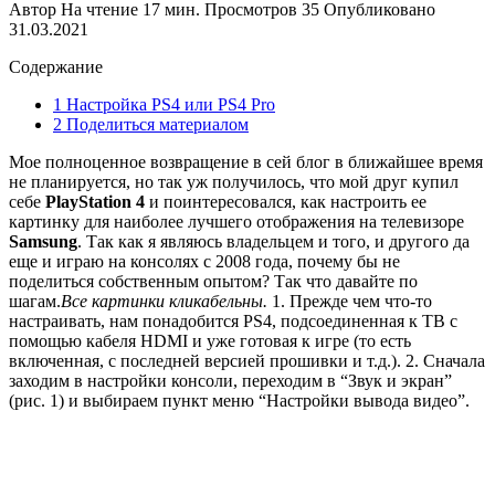
Автор
На чтение
17 мин.
Просмотров
35
Опубликовано
31.03.2021
Содержание
1 Настройка PS4 или PS4 Pro
2 Поделиться материалом
Мое полноценное возвращение в сей блог в ближайшее время
не планируется, но так уж получилось, что мой друг купил
себе
PlayStation 4
и поинтересовался, как настроить ее
картинку для наиболее лучшего отображения на телевизоре
Samsung
. Так как я являюсь владельцем и того, и другого да
еще и играю на консолях с 2008 года, почему бы не
поделиться собственным опытом? Так что давайте по
шагам.
Все картинки кликабельны.
1. Прежде чем что-то
настраивать, нам понадобится PS4, подсоединенная к ТВ с
помощью кабеля HDMI и уже готовая к игре (то есть
включенная, с последней версией прошивки и т.д.). 2. Сначала
заходим в настройки консоли, переходим в “Звук и экран”
(рис. 1) и выбираем пункт меню “Настройки вывода видео”.