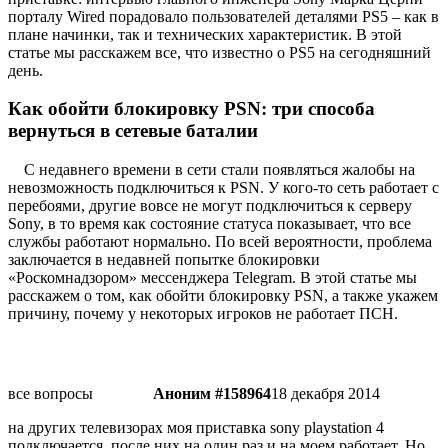
порталу Wired порадовало пользователей деталями PS5 – как в
плане начинки, так и технических характеристик.
В этой
статье мы расскажем все, что известно о PS5 на сегодняшний
день.
Как обойти блокировку PSN: три способа
вернуться в сетевые баталии
С недавнего времени в сети стали появляться жалобы на
невозможность подключиться к PSN. У кого-то сеть работает с
перебоями, другие вовсе не могут подключиться к серверу
Sony, в то время как состояние статуса показывает, что все
службы работают нормально. По всей вероятности, проблема
заключается в недавней попытке блокировки
«Роскомнадзором» мессенджера Telegram. В этой статье мы
расскажем о том, как обойти блокировку PSN, а также укажем
причину, почему у некоторых игроков не работает ПСН.
все вопросы
Аноним #158964
18 декабря 2014
на других телевизорах моя приставка sony playstation 4
подключается, после них на один раз и на моем работает. Но