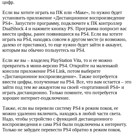
цифр.
Если вы хотите играть на ПК или «Маке», то нужно будет
установить приложение «Дистанционное воспроизведение
PS4». Запустите программу, подключите к ПК контроллер
DualShock 4 и нажмите кнопку PS. Программа попросит вас
ввести цифры, ранее появившиеся на PS4. Если вы хотите
играть на PS4, находясь совсем в другом месте (и возможно,
далеко от приставки), то еще нужно будет зайти в аккаунт,
которым вы обычно пользуетесь на PS4.
Если же вы – владелец PlayStation Vita, то и ее можно
превратить в мини-версию PS4. Откройте на маленькой
консоли приложение PS4 Link, потом выберите
«Дистанционное воспроизведение». Также потребуется
ввести цифры, полученные на PS4. Все, что вам остается – это
зайти под тем же аккаунтом на своей «портативной PS4» и
играть дистанционно. Только помните, что потребуется
хорошее интернет-подключение.
Также, если вы перевели систему PS4 в режим покоя, ее
можно удаленно включить, находясь в любой части света.
Надо, чтобы устройство с функцией дистанционного
воспроизведения и сама PS4 были подключены к интернету.
Только не забудьте перевести PS4 обратно в режим покоя,