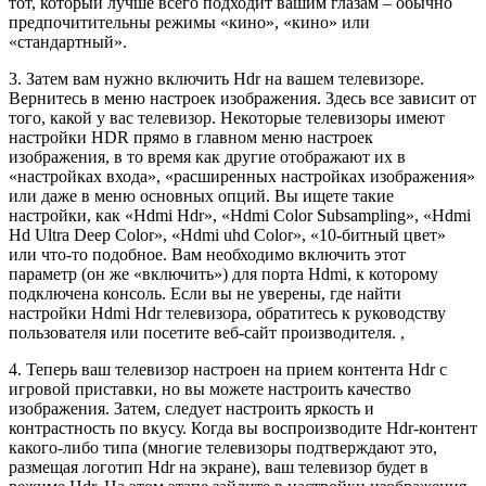
тот, который лучше всего подходит вашим глазам – обычно
предпочитительны режимы «кино», «кино» или
«стандартный».
3. Затем вам нужно включить Hdr на вашем телевизоре.
Вернитесь в меню настроек изображения. Здесь все зависит от
того, какой у вас телевизор. Некоторые телевизоры имеют
настройки HDR прямо в главном меню настроек
изображения, в то время как другие отображают их в
«настройках входа», «расширенных настройках изображения»
или даже в меню основных опций. Вы ищете такие
настройки, как «Hdmi Hdr», «Hdmi Color Subsampling», «Hdmi
Hd Ultra Deep Color», «Hdmi uhd Color», «10-битный цвет»
или что-то подобное. Вам необходимо включить этот
параметр (он же «включить») для порта Hdmi, к которому
подключена консоль. Если вы не уверены, где найти
настройки Hdmi Hdr телевизора, обратитесь к руководству
пользователя или посетите веб-сайт производителя. ,
4. Теперь ваш телевизор настроен на прием контента Hdr с
игровой приставки, но вы можете настроить качество
изображения. Затем, следует настроить яркость и
контрастность по вкусу. Когда вы воспроизводите Hdr-контент
какого-либо типа (многие телевизоры подтверждают это,
размещая логотип Hdr на экране), ваш телевизор будет в