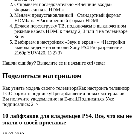
Открываем последовательно «Внешние входы» –
Формат сигнала HDMI»
Меняем предустановленный «Стандартный формат
HDMI» на «Расширенный формат HDMI
Делаем перезагрузку ТВ, подключаем в выключенном
режиме кабель HDMI к гнезду 2, 3 или 4 на телевизоре
Sony.
Выбираем в настройках
«
Звук и экран
»
–
«
Настройки
вывода видео
»
на консоли Sony PS4 Pro разрешение
2160p YUV420.
1)
2)
3)
Нашли ошибку? Выделите ее и нажмите ctrl+enter
Поделиться материалом
Как узнать модель своего телевизора
Как настроить телевизор
LG
Оформить подпискуПри добавлении новых материалов
Вы получите уведомление на E-mail.Подписаться Уже
подписались:
2
–>
10 лайфхаков для владельцев PS4. Все, что вы не
знали о своей приставке