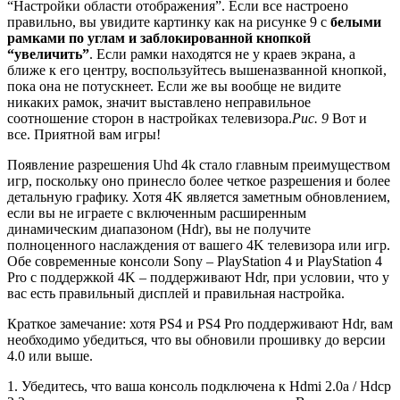
“Настройки области отображения”. Если все настроено
правильно, вы увидите картинку как на рисунке 9 с
белыми
рамками по углам и заблокированной кнопкой
“увеличить”
. Если рамки находятся не у краев экрана, а
ближе к его центру, воспользуйтесь вышеназванной кнопкой,
пока она не потускнеет. Если же вы вообще не видите
никаких рамок, значит выставлено неправильное
соотношение сторон в настройках телевизора.
Рис. 9
Вот и
все. Приятной вам игры!
Появление разрешения Uhd 4k стало главным преимуществом
игр, поскольку оно принесло более четкое разрешения и более
детальную графику. Хотя 4K является заметным обновлением,
если вы не играете с включенным расширенным
динамическим диапазоном (Hdr), вы не получите
полноценного наслаждения от вашего 4K телевизора или игр.
Обе современные консоли Sony – PlayStation 4 и PlayStation 4
Pro с поддержкой 4K – поддерживают Hdr, при условии, что у
вас есть правильный дисплей и правильная настройка.
Краткое замечание: хотя PS4 и PS4 Pro поддерживают Hdr, вам
необходимо убедиться, что вы обновили прошивку до версии
4.0 или выше.
1. Убедитесь, что ваша консоль подключена к Hdmi 2.0a / Hdcp