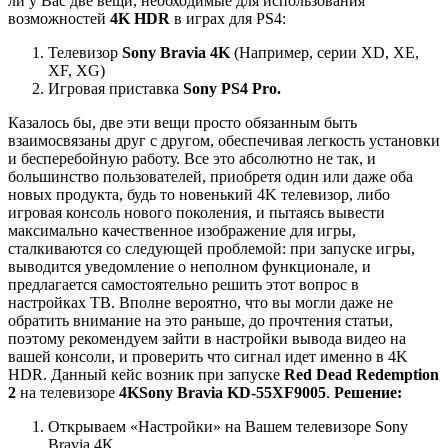
ли у Вас две вещи, необходимые для использования
возможностей
4K HDR
в играх для PS4:
Телевизор
Sony Bravia 4K
(Например, серии XD, XE,
XF, XG)
Игровая приставка
Sony PS4 Pro.
Казалось бы, две эти вещи просто обязанным быть
взаимосвязаны друг с другом, обеспечивая легкость установки
и бесперебойную работу. Все это абсолютно не так, и
большинство пользователей, приобретя один или даже оба
новых продукта, будь то новенький 4K телевизор, либо
игровая консоль нового поколения, и пытаясь вывести
максимально качественное изображение для игры,
сталкиваются со следующей проблемой: при запуске игры,
выводится уведомление о неполном функционале, и
предлагается самостоятельно решить этот вопрос в
настройках ТВ. Вполне вероятно, что вы могли даже не
обратить внимание на это раньше, до прочтения статьи,
поэтому рекомендуем зайти в настройки вывода видео на
вашей консоли, и проверить что сигнал идет именно в 4K
HDR.
Данный кейс возник при запуске
Red Dead Redemption
2
на телевизоре
4K
Sony Bravia KD-55XF9005
.
Решение:
Открываем «Настройки» на Вашем телевизоре Sony
Bravia 4K