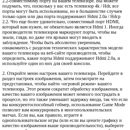
2.2-совместимому порту на вашем телевизоре. Вы можете
подумать, что, поскольку у вас есть телевизор 4k / Hdr, все
порты могут быть использованы, но в большинстве случаев
только один или два порта поддерживают Hdmi 2.0a / Hdcp
2.2. Что еще более удивительно, совместимый порт HDMI,
который вам нужен, не обязательно является Hdmi 1. Иногда
производители телевизоров маркируют порты, чтобы вы
знали, глядя, но даже эти ярлыки могут вводить в
заблуждение. Чтобы быть абсолютно уверенным,
ознакомьтесь с разделом технических характеристик модели
вашего телевизора на веб-сайте производителя, чтобы
определить, какие порты Hdmi поддерживают Hdmi 2.0a, и
используйте один из них для своей консоли.
2. Откройте меню настроек вашего телевизора. Перейдите в
раздел настроек изображения, затем посмотрите на
предустановки, чтобы найти «игровой режим» вашего
телевизора. Этот режим сократит обработку изображения, и
качество вашего изображения может немного пострадать в
процессе, но это также уменьшит задержку ввода, так что если
вы конкурентоспособный геймер, использование Game Mode
позволит вам конкурировать в многопользовательских
матчах. Если вы, как правило, играете в
однопользовательские игры (или если вы цените графику и
качество изображения выше производительности), выберите