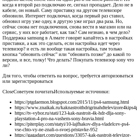
когда я второй раз подключаю ее, сигнал пропадает. Дело не в
кабеле, он новый. Саму приставку на другом телевизоре
обновили. Интернет подключал, когда первый раз ставил,
обновил игру уже одну, в другую уже играл два раза. Но,
сейчас снова нет подключения, снова вести в магазин или на
сервис, у них все работает, как так? Сам незнаю, в чем дело?
Поддержка samsung в Алмате говорят капайтесь в настройках
приставки, а как это сделать, если настройка идет через
телевизор? и есть ли вообще такая настройка, там только
кнопка “обновить сейчас” или “обновить позже” до какой то
версии, и все, толку! Что делать? Покупать телевизор sony что
ли?
Для того, чтобы ответить на вопрос, требуется авторизоваться
или зарегистрироваться
CloseСоветуем почитать
Используемые источники:
https://ptgdaemon.blogspot.com/2015/11/ps4-samsung.html
https://www.znaikak.ru/kaknastroithdrigrinahdtelevizore4kips4
https://tv-vybor.ru/stati/123-kak-nastroit-4k-hdr-dlja-sony-
playstation-4-pro-na-vashem-sony-bravia.html
https://piterplay.com/statyi/10-lajfhakov-dlya-vladelcev-ps4-
vse-chto-vy-ne-znali-o-svoej-pristavke-952
https://gagadget.com/questions/33057-kak-nastroit-televizor-