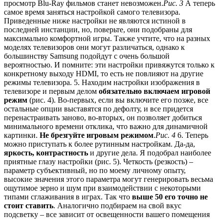
просмотр Blu-Ray фильмов станет невозможен.
Рис. 3
А теперь
самое время заняться настройкой самого телевизора.
Приведенные ниже настройки не являются истиной в
последней инстанции, но, поверьте, они подобраны для
максимально комфортной игры. Также учтите, что на разных
моделях телевизоров они могут различаться, однако к
большинству Samsung подойдут с очень большой
вероятностью. И помните: эти настройки привяжутся только к
конкретному выходу HDMI, то есть не повлияют на другие
режимы телевизора. 5. Находим настройки изображения в
телевизоре и первым делом
обязательно включаем игровой
режим
(рис. 4). Во-первых, если вы включите его позже, все
остальные опции выставятся по дефолту, и все придется
перенастраивать заново, во-вторых, он позволяет добиться
минимального времени отклика, что важно для динамичной
картинки.
Не брезгуйте игровым режимом
.
Рис. 4
6. Теперь
можно приступать к более рутинным настройкам. Да-да,
яркость, контрастность
и другие дела. Я подобрал наиболее
приятные глазу настройки (рис. 5). Четкость (резкость) –
параметр субъективный, но по моему личному опыту,
высокие значения этого параметра могут генерировать весьма
ощутимое зерно и шум при взаимодействии с некоторыми
типами сглаживания в играх. Так что
выше 50 его точно не
стоит ставить
. Аналогично подбираем на свой вкус
подсветку – все зависит от освещенности вашего помещения