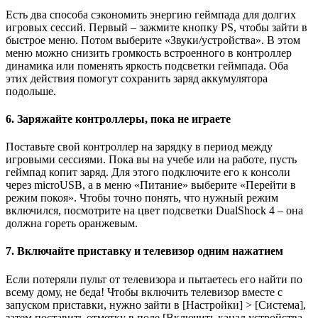
Есть два способа сэкономить энергию геймпада для долгих
игровых сессий. Первый – зажмите кнопку PS, чтобы зайти в
быстрое меню. Потом выберите «Звуки/устройства». В этом
меню можно снизить громкость встроенного в контроллер
динамика или поменять яркость подсветки геймпада. Оба
этих действия помогут сохранить заряд аккумулятора
подольше.
6. Заряжайте контроллеры, пока не играете
Поставьте свой контроллер на зарядку в период между
игровыми сессиями. Пока вы на учебе или на работе, пусть
геймпад копит заряд. Для этого подключите его к консоли
через microUSB, а в меню «Питание» выберите «Перейти в
режим покоя». Чтобы точно понять, что нужный режим
включился, посмотрите на цвет подсветки DualShock 4 – она
должна гореть оранжевым.
7. Включайте приставку и телевизор одним нажатием
Если потеряли пульт от телевизора и пытаетесь его найти по
всему дому, не беда! Чтобы включить телевизор вместе с
запуском приставки, нужно зайти в [Настройки] > [Система],
затем поставить отметку в поле [Включить канал устройства