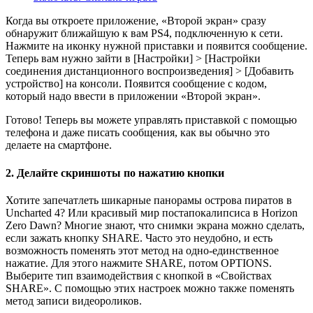
Когда вы откроете приложение, «Второй экран» сразу
обнаружит ближайшую к вам PS4, подключенную к сети.
Нажмите на иконку нужной приставки и появится сообщение.
Теперь вам нужно зайти в [Настройки] > [Настройки
соединения дистанционного воспроизведения] > [Добавить
устройство] на консоли. Появится сообщение с кодом,
который надо ввести в приложении «Второй экран».
Готово! Теперь вы можете управлять приставкой с помощью
телефона и даже писать сообщения, как вы обычно это
делаете на смартфоне.
2. Делайте скриншоты по нажатию кнопки
Хотите запечатлеть шикарные панорамы острова пиратов в
Uncharted 4? Или красивый мир постапокалипсиса в Horizon
Zero Dawn? Многие знают, что снимки экрана можно сделать,
если зажать кнопку SHARE. Часто это неудобно, и есть
возможность поменять этот метод на одно-единственное
нажатие. Для этого нажмите SHARE, потом OPTIONS.
Выберите тип взаимодействия с кнопкой в «Свойствах
SHARE». С помощью этих настроек можно также поменять
метод записи видеороликов.