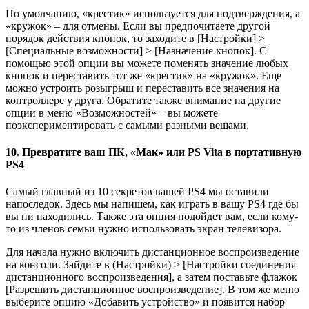
По умолчанию, «крестик» используется для подтверждения, а
«кружок» – для отмены. Если вы предпочитаете другой
порядок действия кнопок, то заходите в [Настройки] >
[Специальные возможности] > [Назначение кнопок]. С
помощью этой опции вы можете поменять значение любых
кнопок и переставить тот же «крестик» на «кружок». Еще
можно устроить розыгрыш и переставить все значения на
контроллере у друга. Обратите также внимание на другие
опции в меню «Возможностей» – вы можете
поэкспериментировать с самыми разными вещами.
10. Превратите ваш ПК, «Мак» или PS Vita в портативную
PS4
Самый главный из 10 секретов вашей PS4 мы оставили
напоследок. Здесь мы напишем, как играть в вашу PS4 где бы
вы ни находились. Также эта опция подойдет вам, если кому-
то из членов семьи нужно использовать экран телевизора.
Для начала нужно включить дистанционное воспроизведение
на консоли. Зайдите в (Настройки) > [Настройки соединения
дистанционного воспроизведения], а затем поставьте флажок
[Разрешить дистанционное воспроизведение]. В том же меню
выберите опцию «Добавить устройство» и появится набор