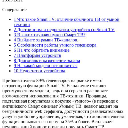
Содержание
1 Что такое Smart TV: отличие обычного ТВ от умной
техники
2 Достоинства и недостатки устройств со Smart TV
3 В каких случаях нужен Смарт ТВ?
4 Выйдите за рамки ТВ-каналов.
5 Особенности работы умного телевизора
6 На что обратить внимание
7 Платформы устройств
8 Диагональ и разрешение экрана
9 На какой модели остановиться
10 Недостатки устройства
Приблизительно 89% телевизоров на рынке имеют
встроенную функцию Smart TV. Ее наличие считают
преимуществом модели, ведь она серьезно расширяет
возможности использования ТВ-техники. Продавцы,
подталкивая покупателя к покупке «умного» (в переводе с
английского Смарт означает Умный) ТВ, делают акцент на
безграничности web-серфинга, доступности развлекательных
услуг и удобстве управления, умалчивая, что дополнительная
функция повышает его цену на 35% и более. Всплывает
немаловажный вопрос,стоит ли покупать Смарт ТВ