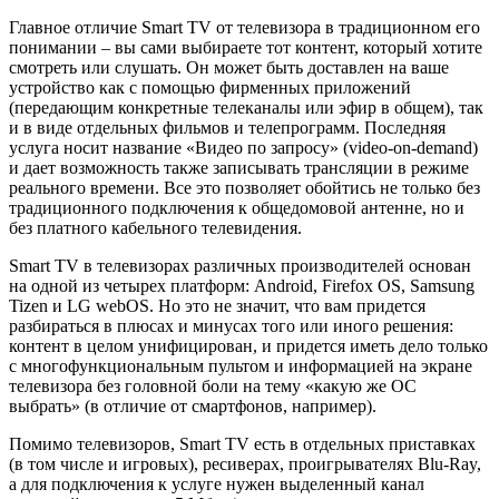
Главное отличие Smart TV от телевизора в традиционном его
понимании – вы сами выбираете тот контент, который хотите
смотреть или слушать. Он может быть доставлен на ваше
устройство как с помощью фирменных приложений
(передающим конкретные телеканалы или эфир в общем), так
и в виде отдельных фильмов и телепрограмм. Последняя
услуга носит название «Видео по запросу» (video-on-demand)
и дает возможность также записывать трансляции в режиме
реального времени. Все это позволяет обойтись не только без
традиционного подключения к общедомовой антенне, но и
без платного кабельного телевидения.
Smart TV в телевизорах различных производителей основан
на одной из четырех платформ: Android, Firefox OS, Samsung
Tizen и LG webOS. Но это не значит, что вам придется
разбираться в плюсах и минусах того или иного решения:
контент в целом унифицирован, и придется иметь дело только
с многофункциональным пультом и информацией на экране
телевизора без головной боли на тему «какую же ОС
выбрать» (в отличие от смартфонов, например).
Помимо телевизоров, Smart TV есть в отдельных приставках
(в том числе и игровых), ресиверах, проигрывателях Blu-Ray,
а для подключения к услуге нужен выделенный канал