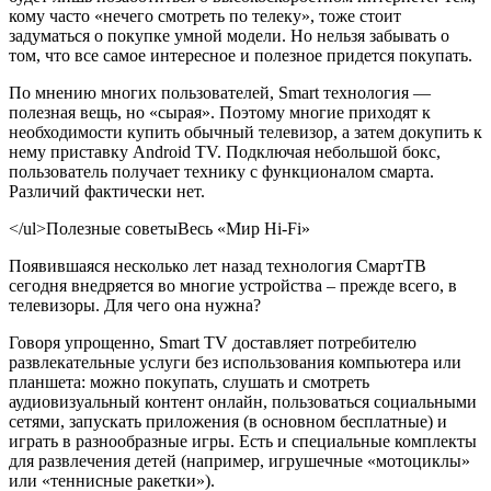
кому часто «нечего смотреть по телеку», тоже стоит
задуматься о покупке умной модели. Но нельзя забывать о
том, что все самое интересное и полезное придется покупать.
По мнению многих пользователей, Smart технология —
полезная вещь, но «сырая». Поэтому многие приходят к
необходимости купить обычный телевизор, а затем докупить к
нему приставку Android TV. Подключая небольшой бокс,
пользователь получает технику с функционалом смарта.
Различий фактически нет.
</ul>Полезные советыВесь «Мир Hi-Fi»
Появившаяся несколько лет назад технология СмартТВ
сегодня внедряется во многие устройства – прежде всего, в
телевизоры. Для чего она нужна?
Говоря упрощенно, Smart TV доставляет потребителю
развлекательные услуги без использования компьютера или
планшета: можно покупать, слушать и смотреть
аудиовизуальный контент онлайн, пользоваться социальными
сетями, запускать приложения (в основном бесплатные) и
играть в разнообразные игры. Есть и специальные комплекты
для развлечения детей (например, игрушечные «мотоциклы»
или «теннисные ракетки»).