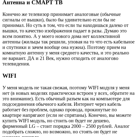
Антенна и СМАРТ ТВ
Конечно же телевизор принимает аналоговые (обычные
сигналы от вышки), было бы удивительно если бы не
принимал. Но суть в том, что если ты находишься далеко от
вышки, то качество изображения падает в разы. Думаю это
всем понятно. А у моего нового дома нет коллективной
антенны (жильцы так решили, уповая на то что есть кабельное
и спутники и зачем вообще она нужна). Поэтому прием на
комнатную антенну у меня среднего качества, и это реально
не вариант. ДА и 21 Век, нужно отходить от аналогово
телевидения.
WIFI
У меня модель не такая свежая, поэтому WIFI модуля у меня
нет (в новых моделях практически встроен у всех, обратите на
это внимание). Есть обычный разъем как на компьютере для
подсоединения обычного кабеля. Интернет через кабель
работает без проблем, однако провода, прокинутые по
квартире напрягают (если не спрятаны). Конечно, вы можете
купить WIFI модуль, но стоить он будет не дешево,
фирменный LG – стоит порядка 2000 – 2500 рублей. Аналог
подобрать сложно, но возможно, но стоять он будет не