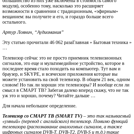
большинство из них уже включены в стоимость самого
модуля), особенно тому, насколько это расширяет
возможности в сравнении с традиционным, «эфирным»
вещанием: вы получите и его, и гораздо больше всего
остального.
Артур Лоянич, “Аудиомания”
Эту статью прочитали 46 062 раза
Главная
»
Бытовая техника
»
…
Телевизор сейчас это не просто приемник телевизионных
сигналов, это еще и мультимедийное устройство, которое в
последнее время стало походить на компьютер. Тут вам и
браузер, и SKYPE, и всяческие приложения которые вы
можете установить на свой телевизор. В общем 21 век, одним
словом! Но так ли хороши эти телевизоры? И вообще если ли
смысл в СМАРТ ТВ? Забегая далеко вперед скажу, что не так
уж это и хорошо, почему? Читайте дальше …
Для начала небольшое определение.
Телевизор со СМАРТ ТВ (
SMART
TV)
– это так называемый
«умный» (перевод с английского) телевизор. Помимо функций
телевизора (распознавание аналоговых сигналов, а также
цифровых сигналов DVB-T, DVB-T2, DVB-S и т.д.) такие