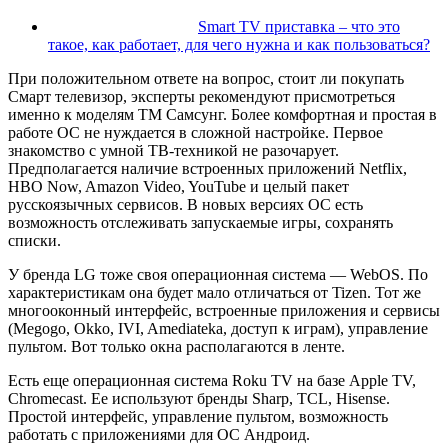
Smart TV приставка – что это
такое, как работает, для чего нужна и как пользоваться?
При положительном ответе на вопрос, стоит ли покупать
Смарт телевизор, эксперты рекомендуют присмотреться
именно к моделям ТМ Самсунг. Более комфортная и простая в
работе ОС не нуждается в сложной настройке. Первое
знакомство с умной ТВ-техникой не разочарует.
Предполагается наличие встроенных приложений Netflix,
HBO Now, Amazon Video, YouTube и целый пакет
русскоязычных сервисов. В новых версиях ОС есть
возможность отслеживать запускаемые игры, сохранять
списки.
У бренда LG тоже своя операционная система — WebOS. По
характеристикам она будет мало отличаться от Tizen. Тот же
многооконный интерфейс, встроенные приложения и сервисы
(Megogo, Okko, IVI, Amediateka, доступ к играм), управление
пультом. Вот только окна располагаются в ленте.
Есть еще операционная система Roku TV на базе Apple TV,
Chromecast. Ее используют бренды Sharp, TCL, Hisense.
Простой интерфейс, управление пультом, возможность
работать с приложениями для ОС Андроид.