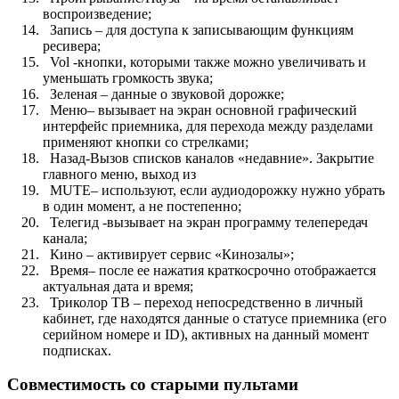
воспроизведение;
Запись – для доступа к записывающим функциям
ресивера;
Vol -кнопки, которыми также можно увеличивать и
уменьшать громкость звука;
Зеленая – данные о звуковой дорожке;
Меню– вызывает на экран основной графический
интерфейс приемника, для перехода между разделами
применяют кнопки со стрелками;
Назад-Вызов списков каналов «недавние». Закрытие
главного меню, выход из
MUTE– используют, если аудиодорожку нужно убрать
в один момент, а не постепенно;
Телегид -вызывает на экран программу телепередач
канала;
Кино – активирует сервис «Кинозалы»;
Время– после ее нажатия краткосрочно отображается
актуальная дата и время;
Триколор ТВ – переход непосредственно в личный
кабинет, где находятся данные о статусе приемника (его
серийном номере и ID), активных на данный момент
подписках.
Совместимость со старыми пультами