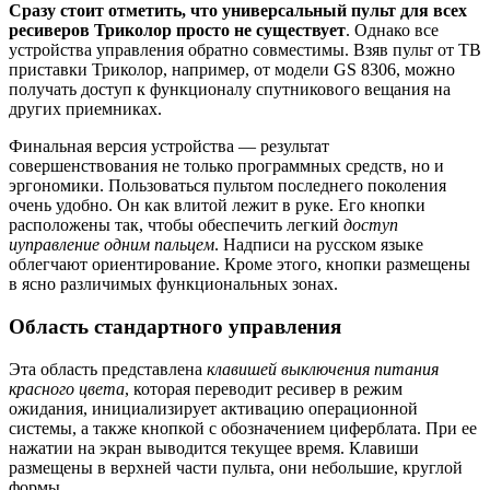
Сразу стоит отметить, что универсальный пульт для всех
ресиверов Триколор просто не существует
. Однако все
устройства управления обратно совместимы. Взяв пульт от ТВ
приставки Триколор, например, от модели GS 8306, можно
получать доступ к функционалу спутникового вещания на
других приемниках.
Финальная версия устройства — результат
совершенствования не только программных средств, но и
эргономики. Пользоваться пультом последнего поколения
очень удобно. Он как влитой лежит в руке. Его кнопки
расположены так, чтобы обеспечить легкий
доступ
и
управление одним пальцем
. Надписи на русском языке
облегчают ориентирование. Кроме этого, кнопки размещены
в ясно различимых функциональных зонах.
Область стандартного управления
Эта область представлена
клавишей выключения питания
красного цвета
, которая переводит ресивер в режим
ожидания, инициализирует активацию операционной
системы, а также кнопкой с обозначением циферблата. При ее
нажатии на экран выводится текущее время. Клавиши
размещены в верхней части пульта, они небольшие, круглой
формы.