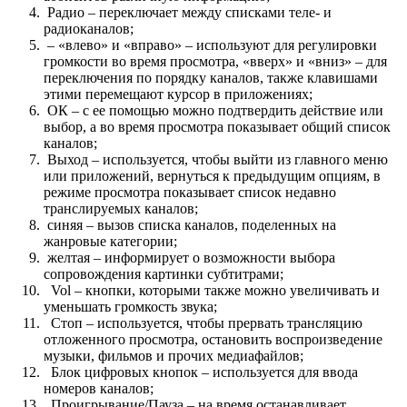
Радио – переключает между списками теле- и
радиоканалов;
– «влево» и «вправо» – используют для регулировки
громкости во время просмотра, «вверх» и «вниз» – для
переключения по порядку каналов, также клавишами
этими перемещают курсор в приложениях;
ОК – с ее помощью можно подтвердить действие или
выбор, а во время просмотра показывает общий список
каналов;
Выход – используется, чтобы выйти из главного меню
или приложений, вернуться к предыдущим опциям, в
режиме просмотра показывает список недавно
транслируемых каналов;
синяя – вызов списка каналов, поделенных на
жанровые категории;
желтая – информирует о возможности выбора
сопровождения картинки субтитрами;
Vol – кнопки, которыми также можно увеличивать и
уменьшать громкость звука;
Стоп – используется, чтобы прервать трансляцию
отложенного просмотра, остановить воспроизведение
музыки, фильмов и прочих медиафайлов;
Блок цифровых кнопок – используется для ввода
номеров каналов;
Проигрывание/Пауза – на время останавливает