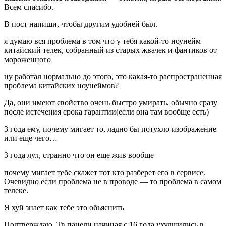
Всем спасибо.
В пост напиши, чтобы другим удобней был.
я думаю вся проблема в том что у тебя какой-то ноунейм
китайский телек, собранный из старых жвачек и фантиков от
мороженного
ну работал нормально до этого, это какая-то распространенная
проблема китайских ноунеймов?
Да, они имеют свойство очень быстро умирать, обычно сразу
после истечения срока гарантии(если она там вообще есть)
3 года ему, почему мигает то, ладно бы потухло изображение
или еще чего…
3 года лул, странно что он еще жив вообще
почему мигает тебе скажет тот кто разберет его в сервисе.
Очевидно если проблема не в проводе — то проблема в самом
телеке.
Я хуй знает как тебе это обьяснить
Подтверждаю. Тв панели начиная с 16 года ухудшились в