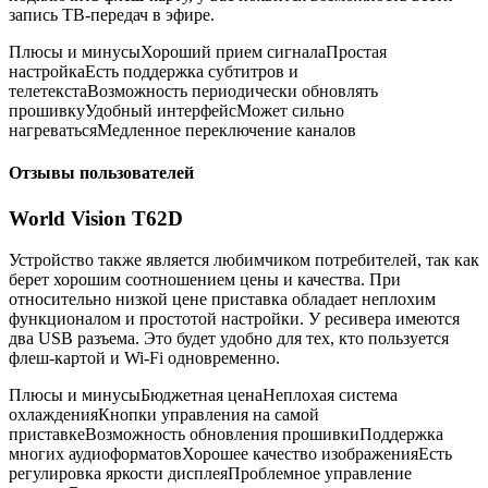
запись ТВ-передач в эфире.
Плюсы и минусыХороший прием сигналаПростая
настройкаЕсть поддержка субтитров и
телетекстаВозможность периодически обновлять
прошивкуУдобный интерфейсМожет сильно
нагреватьсяМедленное переключение каналов
Отзывы пользователей
World Vision T62D
Устройство также является любимчиком потребителей, так как
берет хорошим соотношением цены и качества. При
относительно низкой цене приставка обладает неплохим
функционалом и простотой настройки. У ресивера имеются
два USB разъема. Это будет удобно для тех, кто пользуется
флеш-картой и Wi-Fi одновременно.
Плюсы и минусыБюджетная ценаНеплохая система
охлажденияКнопки управления на самой
приставкеВозможность обновления прошивкиПоддержка
многих аудиоформатовХорошее качество изображенияЕсть
регулировка яркости дисплеяПроблемное управление