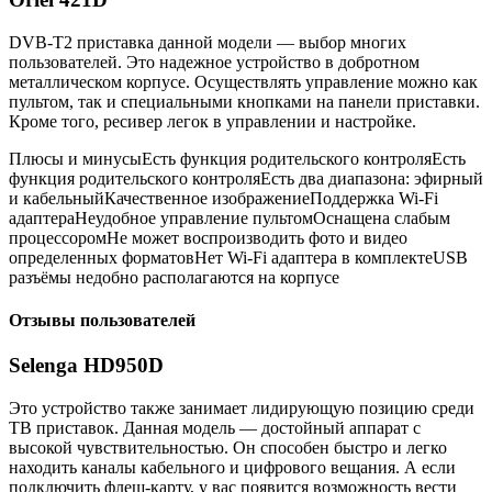
DVB-T2 приставка данной модели — выбор многих
пользователей. Это надежное устройство в добротном
металлическом корпусе. Осуществлять управление можно как
пультом, так и специальными кнопками на панели приставки.
Кроме того, ресивер легок в управлении и настройке.
Плюсы и минусыЕсть функция родительского контроляЕсть
функция родительского контроляЕсть два диапазона: эфирный
и кабельныйКачественное изображениеПоддержка Wi-Fi
адаптераНеудобное управление пультомОснащена слабым
процессоромНе может воспроизводить фото и видео
определенных форматовНет Wi-Fi адаптера в комплектеUSB
разъёмы недобно располагаются на корпусе
Отзывы пользователей
Selenga HD950D
Это устройство также занимает лидирующую позицию среди
ТВ приставок. Данная модель — достойный аппарат с
высокой чувствительностью. Он способен быстро и легко
находить каналы кабельного и цифрового вещания. А если
подключить флеш-карту, у вас появится возможность вести