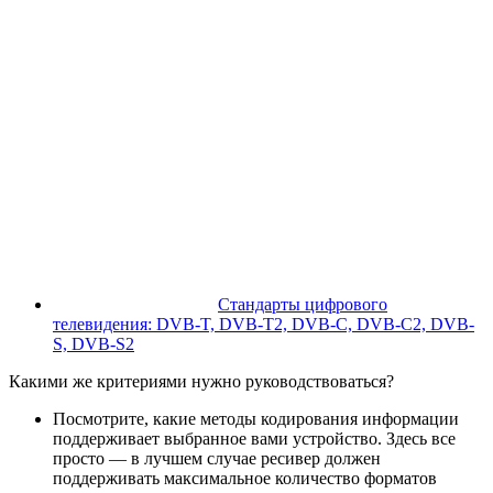
Cтандарты цифрового
телевидения: DVB-T, DVB-T2, DVB-C, DVB-C2, DVB-
S, DVB-S2
Какими же критериями нужно руководствоваться?
Посмотрите, какие методы кодирования информации
поддерживает выбранное вами устройство. Здесь все
просто — в лучшем случае ресивер должен
поддерживать максимальное количество форматов