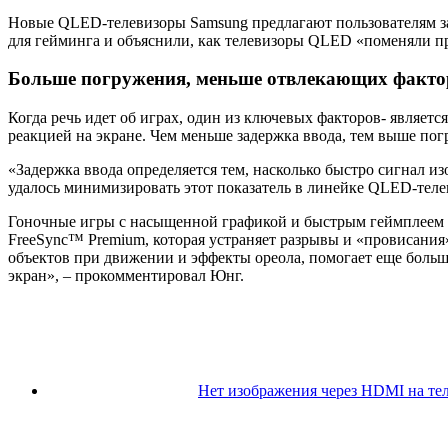
Новые
QLED
-телевизоры
Samsung
предлагают пользователям 
для гейминга и объяснили, как телевизоры
QLED
«поменяли п
Больше погружения, меньше отвлекающих факто
Когда речь идет об играх, один из ключевых факторов- является
реакцией на экране. Чем меньше задержка ввода, тем выше пог
«Задержка ввода определяется тем, насколько быстро сигнал и
удалось минимизировать этот показатель в линейке
QLED
-тел
Гоночные игры с насыщенной графикой и быстрым геймплеем 
FreeSync
™
Premium
, которая устраняет разрывы и «провисания
объектов при движении и эффекты ореола, помогает еще боль
экран», – прокомментировал Юнг.
Нет изображения через HDMI на тел