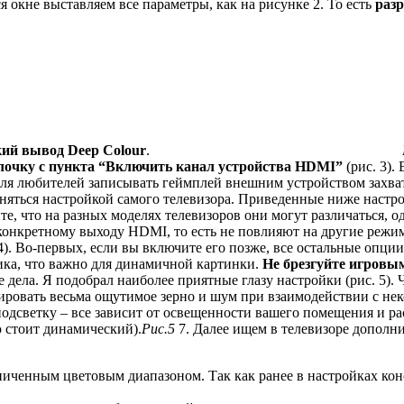
 окне выставляем все параметры, как на рисунке 2. То есть
раз
ий вывод Deep Colour
.
лочку с пункта “Включить канал устройства HDMI”
(рис. 3).
 Для любителей записывать геймплей внешним устройством захва
аняться настройкой самого телевизора. Приведенные ниже настро
е, что на разных моделях телевизоров они могут различаться, о
конкретному выходу HDMI, то есть не повлияют на другие режим
4). Во-первых, если вы включите его позже, все остальные опции
ика, что важно для динамичной картинки.
Не брезгуйте игров
 дела. Я подобрал наиболее приятные глазу настройки (рис. 5). 
рировать весьма ощутимое зерно и шум при взаимодействии с не
одсветку – все зависит от освещенности вашего помещения и рас
 стоит динамический).
Рис.5
7. Далее ищем в телевизоре дополни
ниченным цветовым диапазоном. Так как ранее в настройках ко