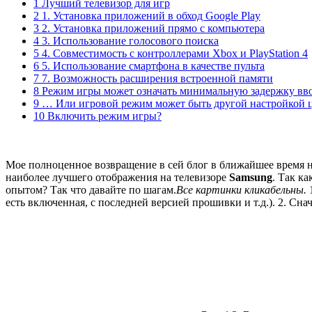
1 Лучший телевизор для игр
2 1. Установка приложений в обход Google Play
3 2. Установка приложений прямо с компьютера
4 3. Использование голосового поиска
5 4. Совместимость с контроллерами Xbox и PlayStation 4
6 5. Использование смартфона в качестве пульта
7 7. Возможность расширения встроенной памяти
8 Режим игры может означать минимальную задержку вв
9 … Или игровой режим может быть другой настройкой 
10 Включить режим игры?
Мое полноценное возвращение в сей блог в ближайшее время не
наиболее лучшего отображения на телевизоре
Samsung
. Так к
опытом? Так что давайте по шагам.
Все картинки кликабельны.
1
есть включенная, с последней версией прошивки и т.д.). 2. Сн