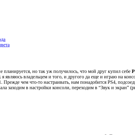
ода
цвета
 планируется, но так уж получилось, что мой друг купил себе
P
ак я являюсь владельцем и того, и другого да еще и играю на кон
. Прежде чем что-то настраивать, нам понадобится PS4, подсое
ачала заходим в настройки консоли, переходим в “Звук и экран” 