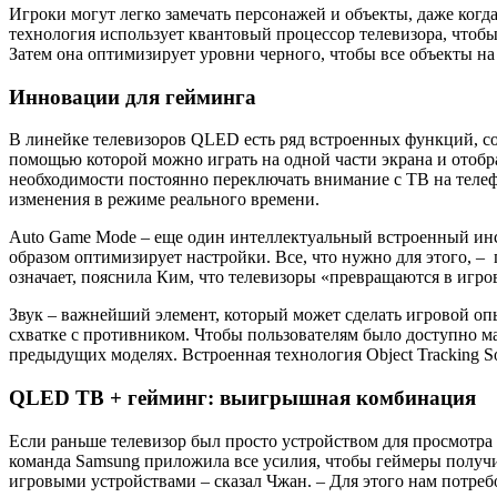
Игроки могут легко замечать персонажей и объекты, даже когда
технология использует квантовый процессор телевизора, чтоб
Затем она оптимизирует уровни черного, чтобы все объекты на
Инновации для гейминга
В линейке телевизоров QLED есть ряд встроенных функций, соз
помощью которой можно играть на одной части экрана и отобра
необходимости постоянно переключать внимание с ТВ на телеф
изменения в режиме реального времени.
Auto Game Mode – еще один интеллектуальный встроенный ин
образом оптимизирует настройки. Все, что нужно для этого, 
означает, пояснила Ким, что телевизоры «превращаются в игро
Звук – важнейший элемент, который может сделать игровой опы
схватке с противником. Чтобы пользователям было доступно м
предыдущих моделях. Встроенная технология Object Tracking So
QLED ТВ + гейминг: выигрышная комбинация
Если раньше телевизор был просто устройством для просмотра
команда
Samsung
приложила все усилия, чтобы геймеры получ
игровыми устройствами – сказал Чжан. – Для этого нам потреб