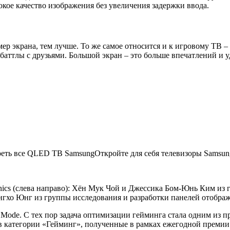
кое качество изображения без увеличения задержки ввода.
р экрана, тем лучше. То же самое относится и к игровому ТВ – 
баттлы с друзьями. Большой экран – это больше впечатлений и у
реть все QLED ТВ SamsungОткройте для себя телевизоры Samsun
nics (слева направо): Хён Мук Чой и Джессика Бом-Юнь Ким из
нгхо Юнг из группы исследования и разработки панелей отобра
 Mode
. С тех пор задача оптимизации гейминга стала одним из 
в категории «Гейминг», полученные в рамках ежегодной преми