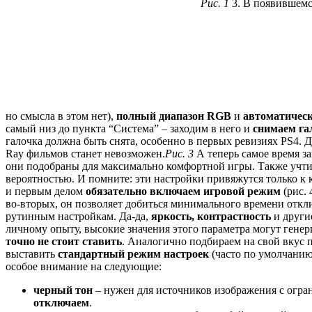
Рис. 1
3. В появившемся
но смысла в этом нет),
полный диапазон RGB
и
автоматическ
самый низ до пункта “Система” – заходим в него и
снимаем га
галочка должна быть снята, особенно в первых ревизиях PS4.
Ray фильмов станет невозможен.
Рис. 3
А теперь самое время з
они подобраны для максимально комфортной игры. Также учтит
вероятностью. И помните: эти настройки привяжутся только к 
и первым делом
обязательно включаем игровой режим
(рис. 
во-вторых, он позволяет добиться минимального времени откл
рутинным настройкам. Да-да,
яркость, контрастность
и другие
личному опыту, высокие значения этого параметра могут гене
точно не стоит ставить
. Аналогично подбираем на свой вкус п
выставить
стандартный режим настроек
(часто по умолчанию
особое внимание на следующие:
черный тон
– нужен для источников изображения с огра
отключаем
.