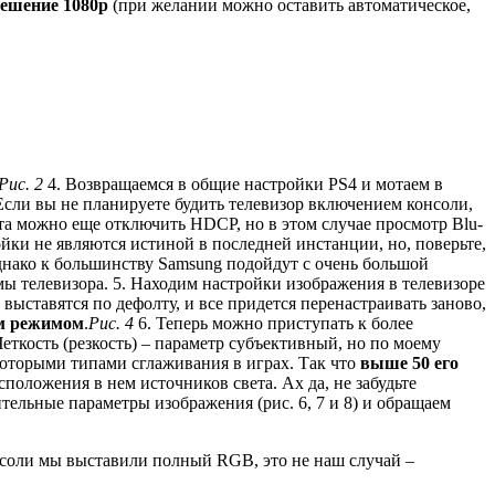
решение 1080р
(при желании можно оставить автоматическое,
Рис. 2
4. Возвращаемся в общие настройки PS4 и мотаем в
 Если вы не планируете будить телевизор включением консоли,
та можно еще отключить HDCP, но в этом случае просмотр Blu-
йки не являются истиной в последней инстанции, но, поверьте,
днако к большинству Samsung подойдут с очень большой
ы телевизора. 5. Находим настройки изображения в телевизоре
 выставятся по дефолту, и все придется перенастраивать заново,
ым режимом
.
Рис. 4
6. Теперь можно приступать к более
Четкость (резкость) – параметр субъективный, но по моему
которыми типами сглаживания в играх. Так что
выше 50 его
положения в нем источников света. Ах да, не забудьте
тельные параметры изображения (рис. 6, 7 и 8) и обращаем
нсоли мы выставили полный RGB, это не наш случай –