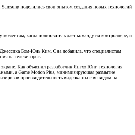
и
Samsung
поделились свои опытом создания новых технологий
 моментом, когда пользователь дает команду на контроллере, и
ла Джессика Бом-Юнь Ким. Она добавила, что специалистам
ния на телевизоре».
а экране. Как объяснил разработчик Янгхо Юнг, технология
авными, а
Game Motion Plus
, минимизирующая размытие
низировав производительность видеокарты с выводом на