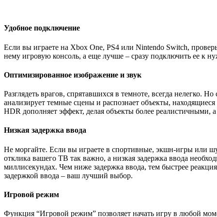
Удобное подключение
Если вы играете на Xbox One, PS4 или Nintendo Switch, провер
нему игровую консоль, а еще лучше – сразу подключить ее к н
Оптимизированное изображение и звук
Разглядеть врагов, спрятавшихся в темноте, всегда нелегко. Н
анализирует темные сцены и распознает объекты, находящиеся 
HDR дополняет эффект, делая объекты более реалистичными, а 
Низкая задержка ввода
Не моргайте. Если вы играете в спортивные, экшн-игры или шу
отклика вашего ТВ так важно, а низкая задержка ввода необхо
миллисекундах. Чем ниже задержка ввода, тем быстрее реакци
задержкой ввода – ваш лучший выбор.
Игровой режим
Функция “Игровой режим” позволяет начать игру в любой момен