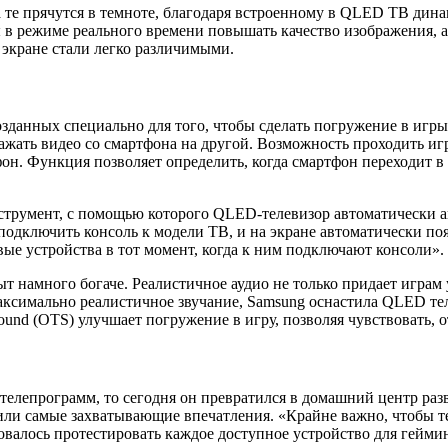
 те прячутся в темноте, благодаря встроенному в
QLED
ТВ дина
ы в режиме реального времени повышать качество изображения, 
 экране стали легко различимыми.
данных специально для того, чтобы сделать погружение в игры б
жать видео со смартфона на другой. Возможность проходить игр
он. Функция позволяет определить, когда смартфон переходит в
струмент, с помощью которого
QLED
-телевизор автоматически а
– подключить консоль к модели ТВ, и на экране автоматически 
вые устройства в тот момент, когда к ним подключают консоли».
т намного богаче. Реалистичное аудио не только придает играм
аксимально реалистичное звучание, Samsung оснастила QLED те
und (OTS) улучшает погружение в игру, позволяя чувствовать, от
 телепрограмм, то сегодня он превратился в домашний центр р
или самые захватывающие впечатления. «Крайне важно, чтобы 
овалось протестировать каждое доступное устройство для геймин