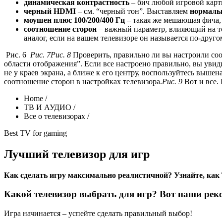
динамическая контрастность
– бич любой игровой кар
черный HDMI
– см. “черный тон”. Выставляем
нормальн
моушен плюс 100/200/400 Гц
– такая же мешающая фича, 
соотношение сторон
– важный параметр, влияющий на то,
аналог, если на вашем телевизоре он называется по-друго
Рис. 6
Рис. 7
Рис. 8
Проверить, правильно ли вы настроили соо
области отображения”. Если все настроено правильно, вы увид
не у краев экрана, а ближе к его центру, воспользуйтесь выше
соотношение сторон в настройках телевизора.
Рис. 9
Вот и все.
Home
/
ТВ И АУДИО
/
Все о телевизорах
/
Best TV for gaming
Лучший телевизор для игр
Как сделать игру максимально реалистичной? Узнайте, ка
Какой телевизор выбрать для игр? Вот наши рек
Игра начинается – успейте сделать правильный выбор!