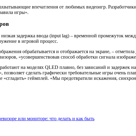
захватывающие впечатления от любимых видеоигр. Разработчик
равила игры».
ров
 низкая задержка ввода (
input lag
) – временной промежуток между
ружение в игровой процесс.
зображения обрабатывается и отображается на экране, – отмети
евизоров, «усовершенствовав способ обработки сигнала изображе
работают на моделях
QLED
плавно, без зависаний и задержек н
», позволяет сделать графически требовательные игры очень пл
ше «сгладить» геймплей. «Мы предотвратили искажения, синхро
евизоре или мониторе: что делать и как быть