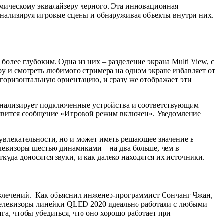
мическому эквалайзеру черного. Эта инновационная
анализируя игровые сцены и обнаруживая объекты внутри них.
олее глубоким. Одна из них – разделение экрана Multi View, с
у и смотреть любимого стримера на одном экране избавляет от
 горизонтальную ориентацию, и сразу же отображает эти
нализирует подключенные устройства и соответствующим
появится сообщение «Игровой режим включен». Уведомление
 увлекательности, но и может иметь решающее значение в
левизоры шестью динамиками – на два больше, чем в
куда доносятся звуки, и как далеко находятся их источники.
азвлечений. Как объяснил инженер-программист Сончанг Чжан,
телевизоры линейки
QLED
2020 идеально работали с любыми
га, чтобы убедиться, что оно хорошо работает при