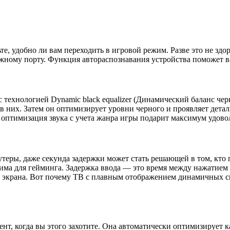
ьте, удобно ли вам переходить в игровой режим. Разве это не зд
ужному порту. Функция автораспознавания устройства поможет в
о с технологией Dynamic black equalizer (Динамический баланс ч
в них. Затем он оптимизирует уровни черного и проявляет детал
оптимизация звука с учета жанра игры подарит максимум удовол
теры, даже секунда задержки может стать решающей в том, кто 
дима для гейминга. Задержка ввода — это время между нажатием 
я экрана. Вот почему ТВ с плавным отображением динамичных сц
т, когда вы этого захотите. Она автоматически оптимизирует к