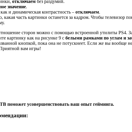
тинки,
отключаем
без раздумий.
ое значение
.
как и динамическая контрастность –
отключаем
.
 какая часть картинки останется за кадром. Чтобы телевизор п
му.
тношение сторон можно с помощью встроенной утилиты PS4. Зах
ите картинку как на рисунке 9 с
белыми рамками по углам и з
названной кнопкой, пока она не потускнеет. Если же вы вообще 
 Приятной вам игры!
к ТВ поможет усовершенствовать ваш опыт гейминга.
омендации: