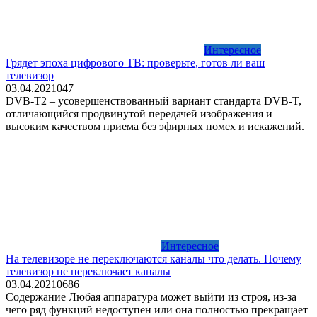
Интересное
Грядет эпоха цифрового ТВ: проверьте, готов ли ваш
телевизор
03.04.2021
0
47
DVB-T2 – усовершенствованный вариант стандарта DVB-T,
отличающийся продвинутой передачей изображения и
высоким качеством приема без эфирных помех и искажений.
Интересное
На телевизоре не переключаются каналы что делать. Почему
телевизор не переключает каналы
03.04.2021
0
686
Содержание Любая аппаратура может выйти из строя, из-за
чего ряд функций недоступен или она полностью прекращает