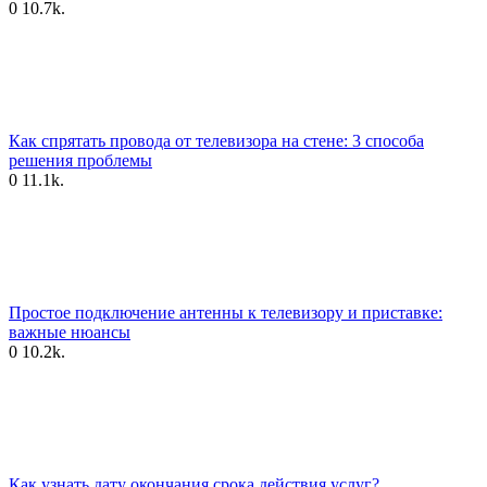
0
10.7k.
Как спрятать провода от телевизора на стене: 3 способа
решения проблемы
0
11.1k.
Простое подключение антенны к телевизору и приставке:
важные нюансы
0
10.2k.
Как узнать дату окончания срока действия услуг?