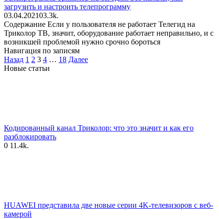
загрузить и настроить телепрограмму
03.04.2021
0
3.3k.
Содержание Если у пользователя не работает Телегид на
Триколор ТВ, значит, оборудование работает неправильно, и с
возникшей проблемой нужно срочно бороться
Навигация по записям
Назад
1
2
3
4
…
18
Далее
Новые статьи
Кодированный канал Триколор: что это значит и как его
разблокировать
0
11.4k.
HUAWEI представила две новые серии 4K-телевизоров с веб-
камерой