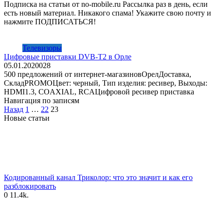
Подписка на статьи от no-mobile.ru Рассылка раз в день, если
есть новый материал. Никакого спама! Укажите свою почту и
нажмите ПОДПИСАТЬСЯ!
Телевизоры
Цифровые приставки DVB-T2 в Орле
05.01.2020
0
28
500 предложений от интернет-магазиновОрелДоставка,
СкладPROMOЦвет: черный, Тип изделия: ресивер, Выходы:
HDMI1.3, COAXIAL, RCAЦифровой ресивер приставка
Навигация по записям
Назад
1
…
22
23
Новые статьи
Кодированный канал Триколор: что это значит и как его
разблокировать
0
11.4k.