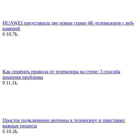
HUAWEI представила две новые серии 4K-телевизоров с веб-
камерой
0
10.7k.
Как спрятать провода от телевизора на стене: 3 способа
решения проблемы
0
11.1k.
Простое подключение антенны к телевизору и приставке:
важные нюансы
0
10.2k.